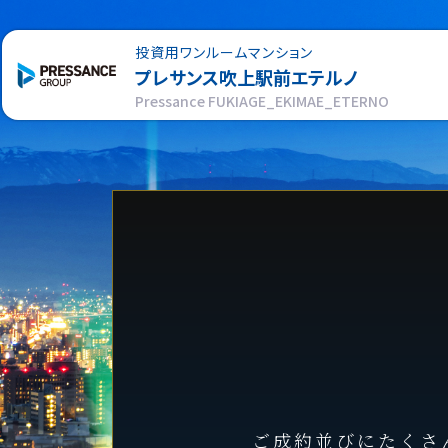
投資用ワンルームマンション
プレサンス
吹上駅前エテルノ
Pressance FUKIAGE_EKIMAE_ETERNO
ご成約並びにたくさ