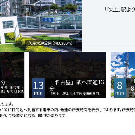
地下鉄桜通線
「吹上」駅よ
「吹上」駅よ
「久屋大通」
久屋大通公園（約3,300m）
「名古屋」駅周辺
「栄」駅周辺
3
13
13
8
分
「名古屋」駅へ直通
8
分
「今池」駅で地下
大通」駅で地下鉄
min
min
「吹上」駅より地下鉄桜通線利用。
「
ります。
〜9:30）に目的地へ到着する電車の内、最速の所要時間を表示しております。所要
であり、今後変更になる可能性があります。