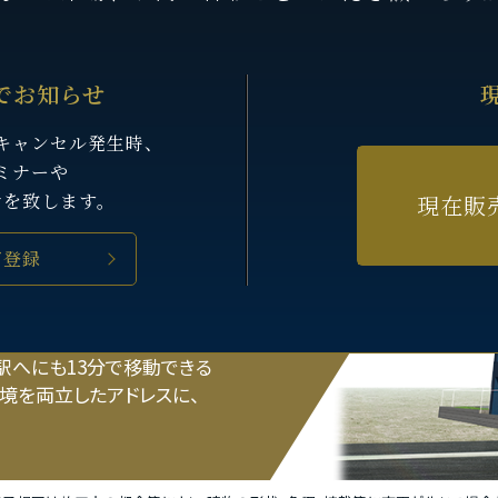
でお知らせ
キャンセル発生時、
ミナーや
せを致します。
現在販
ご登録
」駅へにも13分で移動できる
境を両立したアドレスに、