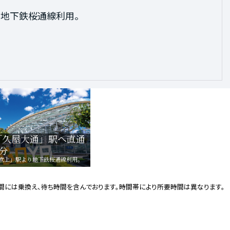
利用、「今池」駅で地下鉄東山線に、
り地下鉄桜通線利用。
り地下鉄桜通線利用。
駅で地下鉄名城線に乗換え。
「久屋大通」駅へ直通
分
吹上」駅より地下鉄桜通線利用。
時間には乗換え、待ち時間を含んでおります。時間帯により所要時間は異なります。