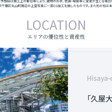
予想図は施工上の都合等により、建物の形状、色調・植栽等に変更が生じる場合
市千種区丸山町周辺の上空写真に一部CG加工を施したものです。また光の柱は本
LOCATION
エリアの優位性と資産性
Sakae s
Nagoya 
Hisaya-o
「栄」駅
「名古
「久屋