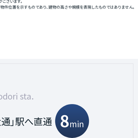
がございます。
物件位置を示すものであり、建物の高さや規模を表現したものではありません。
ta.
sta.
dori sta.
13
13
8
へ
屋」駅へ直通
大通」駅へ直通
min
min
min