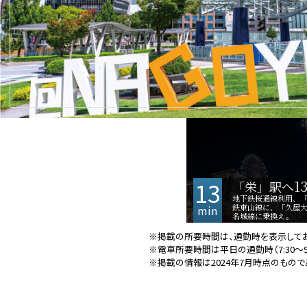
13
1
「栄」駅へ
地下鉄桜通線利用、
鉄東山線に、「久屋
min
名城線に乗換え。
※掲載の所要時間は、通勤時を表示してお
※電車所要時間は平日の通勤時（7:30
※掲載の情報は2024年7月時点のもの