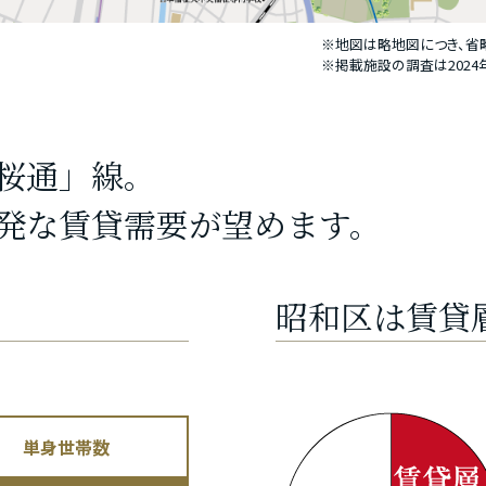
※地図は略地図につき、省
※掲載施設の調査は202
桜通」線。
発な賃貸需要が望めます。
昭和区は賃貸
単身世帯数