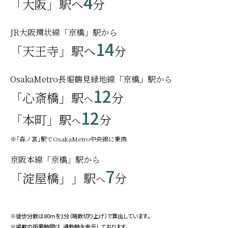
4
「大阪」駅へ
分
ヨドバシカメラ マルチメディア梅田・・・（約3,590m）
グランフロント大阪 南館・・・（約3,690m）
JR大阪環状線「京橋」駅から
JPタワー大阪／KITTE大阪・・・（約3,700m）
14
「天王寺」駅へ
分
グランフロント大阪 北館・・・（約3,860m）
うめきたグリーンプレイス・・・（約3,960m）
グラングリーン大阪 北館・・・（約4,040m）
OsakaMetro長堀鶴見緑地線「京橋」駅から
グラングリーン大阪 南館・・・（約4,310m）
12
「心斎橋」駅
分
へ
梅田スカイビル・・・（約4,280m）
12
「本町」駅
分
へ
※｢森ノ宮｣駅でOsakaMetro中央線に乗換
京阪本線「京橋」駅から
7
「淀屋橋」」駅
分
へ
※徒歩分数は80ⅿを1分（端数切り上げ）で算出しています。
※掲載の所要時間は、通勤時を表示しております。