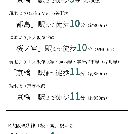
まで
分
（約700m）
大阪市立都島図書館・・・徒歩4分（約300m）
ユニチカ（株）
まるよし精肉店 都島区民センター（大阪市立都島区民セン
（株）淀川製鋼所
現地よりOsaka Metro谷町線
ター）・・・徒歩4分（約300m）
ロート製薬（株）
10
「都島」駅
徒歩
都島消防署・・・徒歩6分（約450m）
まで
分
（約800m）
京橋交番・・・徒歩12分（約900m）
現地よりJR大阪環状線
都島スポーツセンター・・・徒歩13分（約1,000m）
10
泉布観・・・徒歩16分（約1,220m）
「桜ノ宮」駅
徒歩
まで
分
（約800m）
大阪府庁・・・（約2,390m）
大阪府警察本部 本庁舎・・・（約2,640m）
現地よりJR大阪環状線・東西線・学研都市線（片町線）
11
「京橋」駅
徒歩
まで
分
（約850m）
OTHERS
現地より京阪本線
都島南通郵便局・・・徒歩5分（約400m）
11
「京橋」駅
徒歩
藤田美術館・・・徒歩15分（約1,160m）
まで
分
（約850m）
造幣局本局・・・徒歩16分（約1,250m）
大阪城ホール・・・（約1,780m）
JO-TERRACE OSAKA・・・（約2,000m）
もりのみやキューズモールBASE・・・（約3,110m）
JR大阪環状線「桜ノ宮」駅から
大阪城・・・（約2,700m）