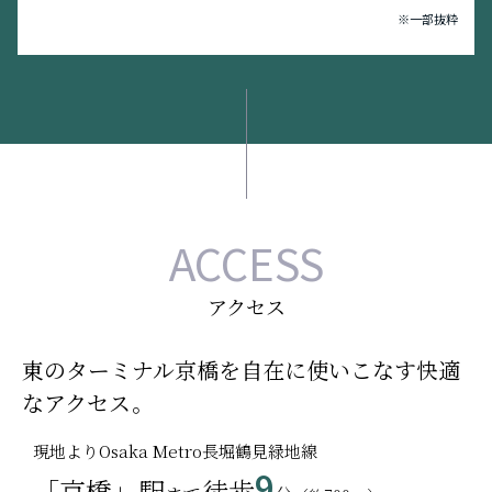
（株）きんでん
名和眼科・・・徒歩11分（約850m）
※一部抜粋
（株）クボタ
クリエイト（株）
PARK
京阪ホールディングス（株）
ぽっぽてらす・・・徒歩3分（約240m）
参天製薬（株）
都島公園（西）・・・徒歩4分（約300m）
塩野義製薬（株）
都島公園・・・徒歩4分（約320m）
シキボウ（株）
都島南通公園・・・徒歩7分（約500m）
積水化学工業（株）
桜之宮東公園・・・徒歩8分（約600m）
積水ハウス（株）
象印マホービン（株）
京橋公園・・・徒歩9分（約700m）
ACCESS
ダイキン工業（株）
中野南公園・・・徒歩9分（約700m）
ダイドーグループホールディングス（株）
都島中央公園・・・徒歩10分（約800m）
アクセス
武田薬品工業（株）
桜之宮公園・・・徒歩10分（約800m）
帝人（株）
東野田公園・・・徒歩13分（約1,040m）
東のターミナル京橋を自在に使いこなす快適
西日本旅客鉄道（株）
大阪城公園・・・（約1,720m）
日本ハム（株）
なアクセス。
阪急阪神ホールディングス（株）
PUBLIC
扶桑化学工業（株）
現地よりOsaka Metro長堀鶴見緑地線
9
都島区役所・・・徒歩4分（約300m）
（株）マンダム
「京橋」駅
徒歩