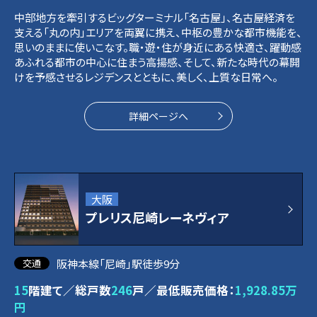
中部地方を牽引するビッグターミナル「名古屋」、名古屋経済を
支える「丸の内」エリアを両翼に携え、中枢の豊かな都市機能を、
思いのままに使いこなす。職・遊・住が身近にある快適さ、躍動感
あふれる都市の中心に住まう高揚感、そして、新たな時代の幕開
けを予感させるレジデンスとともに、美しく、上質な日常へ。
詳細ページへ
大阪
プレリス尼崎レーネヴィア
阪神本線「尼崎」駅徒歩9分
15
階建て／総戸数
246
戸／最低販売価格：
1,928.85万
円