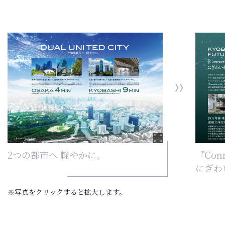
2つの都市へ 軽やかに。
『Conn
にぎわ
※写真をクリックすると拡大します。