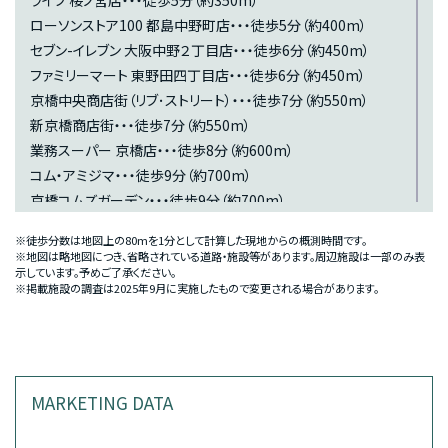
ライフ 桜ノ宮店・・・徒歩5分（約350m）
ローソンストア100 都島中野町店・・・徒歩5分（約400m）
セブン-イレブン 大阪中野２丁目店・・・徒歩6分（約450m）
ファミリーマート 東野田四丁目店・・・徒歩6分（約450m）
京橋中央商店街（リブ･ストリート）・・・徒歩7分（約550m）
新京橋商店街・・・徒歩7分（約550m）
業務スーパー 京橋店・・・徒歩8分（約600m）
コム・アミジマ・・・徒歩9分（約700m）
京橋コムズガーデン・・・徒歩9分（約700m）
ディスカウントスーパーミキ 桜の宮店・・・徒歩10分（約750m）
※徒歩分数は地図上の80mを1分として計算した現地からの概測時間です。
ドン・キホーテ 京橋店・・・徒歩10分（約750m）
※地図は略地図につき、省略されている道路・施設等があります。周辺施設は一部のみ表
示しています。予めご了承ください。
京阪モール・・・徒歩10分（約800m）
※掲載施設の調査は2025年9月に実施したもので変更される場合があります。
Ｋぶらっと・・・徒歩12分（約950m）
KiKi京橋・・・徒歩13分（約1,000m）
BANK
MARKETING DATA
ゆうちょ銀行ATM 都島南通郵便局・・・徒歩5分（約400m）
尼崎信用金庫 京橋支店・・・徒歩9分（約650m）