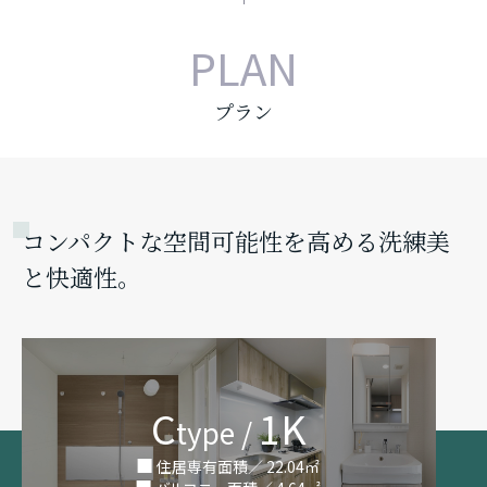
PLAN
プラン
コンパクトな空間可能性を高める洗練美
と快適性。
C
1K
type /
住居専有面積／ 22.04㎡