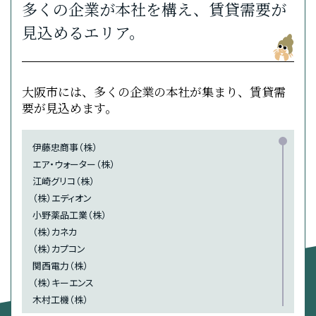
多くの企業が本社を構え、賃貸需要が
大同信用組合 京橋支店・・・徒歩9分（約700m）
三菱UFJ銀行 京阪京橋支店・・・徒歩10分（約800m）
見込めるエリア。
大阪商工信用金庫 京橋支店・・・徒歩10分（約800m）
三井住友銀行 京阪京橋支店・・・徒歩11分（約850m）
りそな銀行 京阪京橋支店・・・徒歩11分（約850m）
大阪市には、多くの企業の本社が集まり、賃貸需
みずほ銀行 ATM 京橋駅出張所・・・徒歩11分（約850m）
要が見込めます。
MEDICAL
伊藤忠商事（株）
東朋病院・・・徒歩3分（約210m）
エア・ウォーター（株）
こばし内科クリニック・・・徒歩4分（約270m）
江崎グリコ（株）
柳田内科・・・徒歩6分（約450m）
（株）エディオン
京橋耳鼻咽喉科・・・徒歩7分（約500m）
小野薬品工業（株）
たなか歯科口腔外科クリニック・・・徒歩7分（約550m）
（株）カネカ
虫本歯科医院・・・徒歩8分（約600m）
（株）カプコン
関西電力（株）
協和病院・・・徒歩9分（約700m）
（株）キーエンス
明生記念病院・・・徒歩10分（約750m）
木村工機（株）
明生病院・・・徒歩10分（約800m）