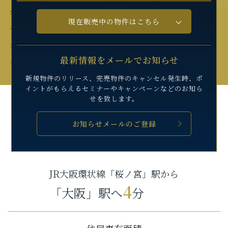
外観完成予想図
※掲載の完成予想図は施工上の都合等により、建物の形状、色調・植栽等に変更が生じ
現在販売中の物件はこちら
る場合がございます。
※グラングリーン大阪（現地より約4,290m）、グランフロント大阪（現地より約3,500m）、
大阪ビジネスパーク周辺（現地より約1,500m）、JR・京阪「京橋」駅（現地より約850m）
※写真はイメージです。当該物件と画像の施設が近隣であるという保証ではございませ
最新情報をメールでお知らせ
んので、予めご了承ください。
新規物件のリリース、完売物件のキャンセル発生時、
ポ
イントがもらえるセミナーや
キャンペーンなどのお知ら
せを致します。
お知らせメールのご登録
現地よりOsaka Metro長堀鶴見緑地線
9
「京橋」駅まで徒歩
分
JR大阪環状線「桜ノ宮」駅から
4
「大阪」駅へ
分