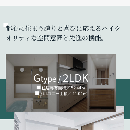
都心に住まう誇りと喜びに応えるハイク
オリティな空間意匠と先進の機能。
G
2LDK
type /
住居専有面積／ 52.44㎡
バルコニー面積／ 11.04㎡