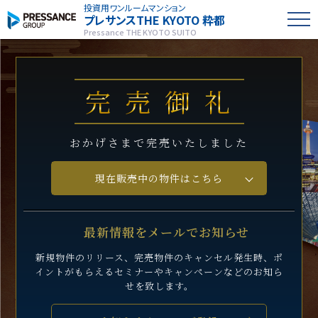
投資用ワンルームマンション
プレサンス
THE KYOTO 粋都
Pressance THE KYOTO SUITO
往古と先進を望む地に。
千年の都が誇る
麗しき未来か。
どの景は永年の刻か、
完売御礼
おかげさまで完売いたしました
現在販売中の物件はこちら
最新情報をメールでお知らせ
新規物件のリリース、完売物件のキャンセル発生時、
ポ
イントがもらえるセミナーや
キャンペーンなどのお知ら
せを致します。