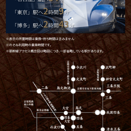
2
9
「東京」駅へ
時間
分
2
43
「博多」駅へ
時間
分
※表示の所要時間は乗換・待ち時間は含みません
※のぞみ利用時の乗車時間です。
※新幹線アクセス概念図は略図につき、一部省略している駅があります。