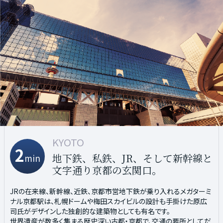
KYOTO
SHIJO
KARASUMA OIKE
2
7
9
地下鉄、私鉄、JR、そして新幹線と
トレンドを発信する京都を代表する
オフィスが集まり京都のビジネスを
min
min
min
文字通り京都の玄関口。
ショッピングエリア
牽引するエリア
JRの在来線、新幹線、近鉄、京都市営地下鉄が乗り入れるメガターミ
かつて京都証券取引所があり、現在も京都銀行本店をはじめ、銀行
先進的なオフィスビルが立ち並ぶ烏丸御池駅周辺は、京都の経済を
ナル京都駅は、札幌ドームや梅田スカイビルの設計も手掛けた原広
や証券会社が多く集まる京都の金融・ビジネスの中心地である四条
牽引するビジネスエリア。
司氏がデザインした独創的な建築物としても有名です。
烏丸。
さらにオフィスビルだけではなく京都文化博物館や京都国際マンガ
世界遺産が数多く集まる歴史深い古都・京都で、交通の要所としてだ
また旧丸紅ビルを世界で活躍する現代建築家、隈研吾氏がリノベー
ミュージアム等の施設も集まり、ビジネスシーンから観光客まで幅広