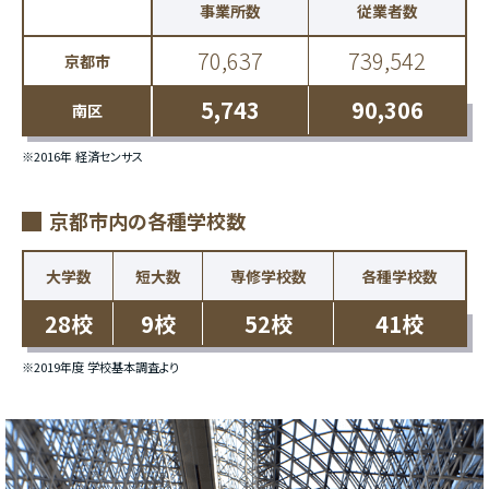
事業所数
従業者数
70,637
739,542
京都市
5,743
90,306
南区
※2016年 経済センサス
京都市内の各種学校数
大学数
短大数
専修学校数
各種学校数
28校
9校
52校
41校
※2019年度 学校基本調査より