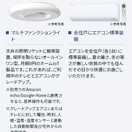
※参考写真
※参考写真
マルチファンクションライ
全住戸にエアコン標準装
ト
備
天井の照明ソケットに簡単設
エアコンを全住戸（各1台）に
置、場所を取らないオールイン
標準装備し、夏の暑さ、冬の寒
ワン型、月額0円のホームIoT
さが厳しい気候の中でも住ん
製品です。これがあれば、ご利
だその日から快適にお過ごし
用中のテレビとエアコンがグ
いただけます。
レードアップ。
※別売りのAmazon
echo/Google Homeと連携さ
せると、音声操作も可能です。
※グレードアップエアコンまたは
テレビに対して曜日、時刻、人
感・温度・湿度センサーと連動
した自動制御及び宅外からの