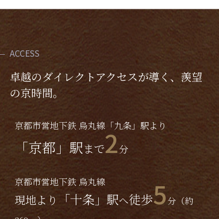
ACCESS
卓越のダイレクトアクセスが導く、羨望
の京時間。
京都市営地下鉄 烏丸線「九条」駅より
2
「京都」駅
まで
分
京都市営地下鉄 烏丸線
5
「十条」駅
徒歩
現地より
へ
分（約