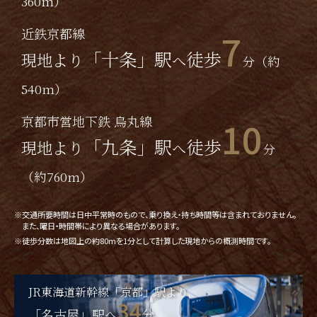
360m）
近鉄京都線
7
「十条」駅
徒歩
現地より
へ
分（約
540m）
京都市営地下鉄 烏丸線
10
「九条」駅
徒歩
現地より
へ
分
（約760m）
※交通所要時間は日中平常時のもので、乗り換え・持ち時間等は含まれておりません。
また、曜日・時間帯により異なる場合があります。
※徒歩分数は地図上の約80mを1分として計算した現地からの概測時間です。
JR東海道新幹線「京都」駅より
34
「名古屋」駅へ
分