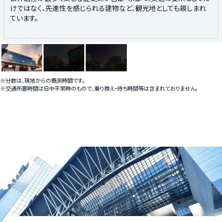
けではなく、先進性を感じられる建物など、観光地としても親しまれ
ションで再生させた複合商業施設COCON KARASUMAや若者に人気
い層の人々で賑わうエリアです。
ています。
のショップが集まるLAQUE四条烏丸などが集まる京都を代表する繁
華街としても賑わいを見せています。
※分数は、現地からの概測時間です。
※交通所要時間は日中平常時のもので、乗り換え・待ち時間等は含まれておりません。