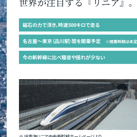
世界が注目する『リニア』
磁石の力で浮き、時速500キロで走る
名古屋〜東京（品川駅）間を開業予定
※開業時期は未定
今の新幹線に比べ騒音や揺れが少ない
※
JR東海リニア中央新幹線ホームぺージ
より