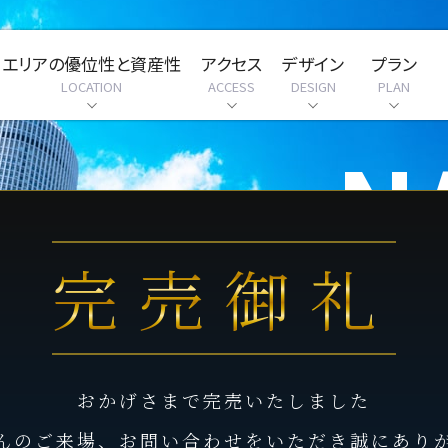
エリアの優位性と資産性
アクセス
デザイン
プラン
LOCATION
ACCESS
DESIGN
PLAN
N
M
完売御礼
おかげさまで完売いたしました
リニア
んのご来場、お問い合わせをいただき誠にあり