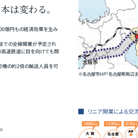
日本は変わる。
400億円もの経済効果を生み
）までの全線開業が予定され
界の高速鉄道に目を向けても類
行機の約2倍の輸送人員を可
※
名古屋市HP｢名古屋駅周辺ま
リニア開業による交
へ。