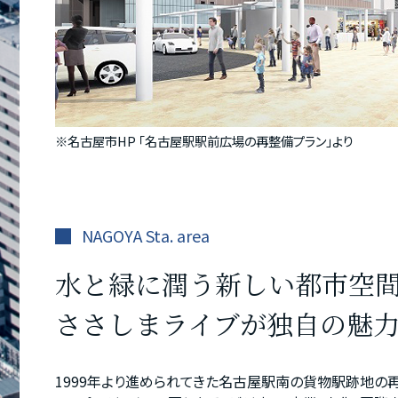
※
名古屋市HP ｢名古屋駅駅前広場の再整備プラン｣
より
NAGOYA Sta. area
水と緑に潤う新しい都市空
ささしまライブが独自の魅
1999年より進められてきた名古屋駅南の貨物駅跡地の