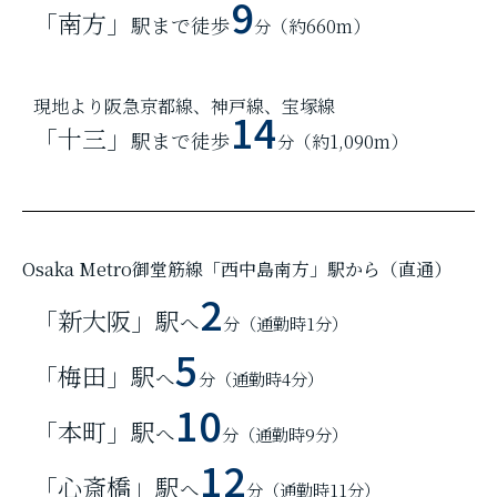
9
「南方」
駅まで徒歩
分
（約660m）
現地より阪急京都線、神戸線、宝塚線
14
「十三」
駅まで徒歩
分
（約1,090m）
Osaka Metro御堂筋線「西中島南方」駅から（直通）
2
「新大阪」駅
へ
分
（通勤時1分）
5
「梅田」駅
へ
分
（通勤時4分）
10
「本町」駅
へ
分
（通勤時9分）
12
「心斎橋」駅
へ
分
（通勤時11分）