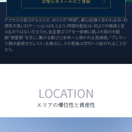
お知らせメールのご登録
アクセスの良さがもたらす、ゆとりの“時間”。都心回帰と言われる中、利
便性の高いロケーションはもとより、時間の創出は、何よりの価値と言
えるのではないだろうか。各主要エリアを一直線に結ぶ大阪の大動
脈“御堂筋”を手に、繫がる歓びと未来へと導かれる高揚感。「プレサン
ス西中島南方セレスト」を拠点に、その真価は次代へと紡がれることだ
ろう。
LOCATION
エリアの優位性と資産性