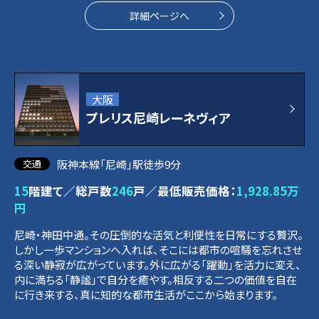
詳細ページへ
大阪
プレリス尼崎レーネヴィア
阪神本線「尼崎」駅徒歩9分
15
階建て／総戸数
246
戸／最低販売価格：
1,928.85万
円
尼崎・神田中通。その圧倒的な活気と利便性を日常にする贅沢。
しかし一歩マンションへ入れば、そこには都市の喧騒を忘れさせ
る深い静寂が広がっています。外に広がる「躍動」を活力に変え、
内に満ちる「静謐」で自分を癒やす。相反する二つの価値を自在
に行き来する、真に知的な都市生活がここから始まります。