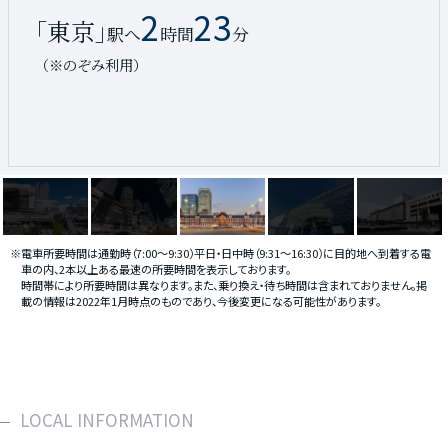
2
2
1
47
23
28
20
｢名古屋｣
｢東京｣
｢博多｣
｢広島｣
駅へ
駅へ
駅へ
駅へ
時間
時間
時間
分
分
分
分
（※のぞみ利用）
（※のぞみ利用）
（※のぞみ利用）
（※のぞみ利用）
※電車所要時間は通勤時（7:00〜9:30）平日・日中時（9:31〜16:30）に目的地へ到着する電
車の内、2本以上ある最速の所要時間を表示しております。
時間帯により所要時間は異なります。また、乗り換え・待ち時間は含まれておりません。掲
載の情報は2022年1月時点のものであり、今後変更になる可能性があります。
LOCAL INFORMATION