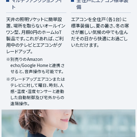
ト
備
天井の照明ソケットに簡単設
エアコンを全住戸（各1台）に
置、場所を取らないオールイン
標準装備し、夏の暑さ、冬の寒
ワン型、月額0円のホームIoT
さが厳しい気候の中でも住ん
製品です。これがあれば、ご利
だその日から快適にお過ごし
用中のテレビとエアコンがグ
いただけます。
レードアップ。
※別売りのAmazon
echo/Google Homeと連携さ
せると、音声操作も可能です。
※グレードアップエアコンまたは
テレビに対して曜日、時刻、人
感・温度・湿度センサーと連動
した自動制御及び宅外からの
遠隔操作。