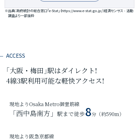
※出典：政府統計の総合窓口「e-Stat」（
https://www.e-stat.go.jp/
）経済センサス - 活動
調査より一部抜粋
ACCESS
｢大阪・梅田｣駅はダイレクト!
4線3駅利用可能な軽快アクセス!
現地よりOsaka Metro御堂筋線
8
「西中島南方」
駅まで徒歩
分
（約590m）
現地より阪急京都線