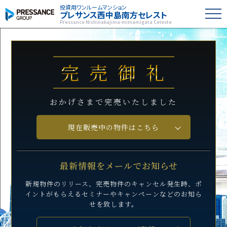
投資用ワンルームマンション
プレサンス
西中島南方セレスト
Pressance Nishinakajima-mimamigata Celeste
完売御礼
おかげさまで完売いたしました
現在販売中の物件はこちら
最新情報をメールでお知らせ
新規物件のリリース、完売物件のキャンセル発生時、
ポ
イントがもらえるセミナーや
キャンペーンなどのお知ら
せを致します。