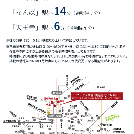
14
「なんば」駅
へ
分
（通勤時13分）
6
「天王寺」駅
へ
分
（通勤時20分）
※徒歩分数は80ⅿを1分（端数切り上げ）で算出しています。
※電車所要時間は通勤時（7:00〜9:30）平日・日中時（9:31〜16:30）に目的地へ到着す
る電車の内、2本以上ある最速の所要時間を表示しております。
時間帯により所要時間は異なります。また、乗り換え・待ち時間は含まれておりません。
掲載の情報は2022年1月時点のものであり、今後変更になる可能性があります。