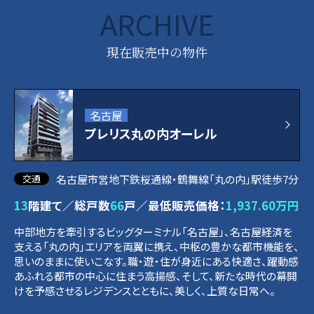
ARCHIVE
現在販売中の物件
名古屋
プレリス丸の内オーレル
名古屋市営地下鉄桜通線・鶴舞線「丸の内」駅徒歩7分
13
階建て／総戸数
66
戸／最低販売価格：
1,937.60万円
中部地方を牽引するビッグターミナル「名古屋」、名古屋経済を
支える「丸の内」エリアを両翼に携え、中枢の豊かな都市機能を、
思いのままに使いこなす。職・遊・住が身近にある快適さ、躍動感
あふれる都市の中心に住まう高揚感、そして、新たな時代の幕開
けを予感させるレジデンスとともに、美しく、上質な日常へ。