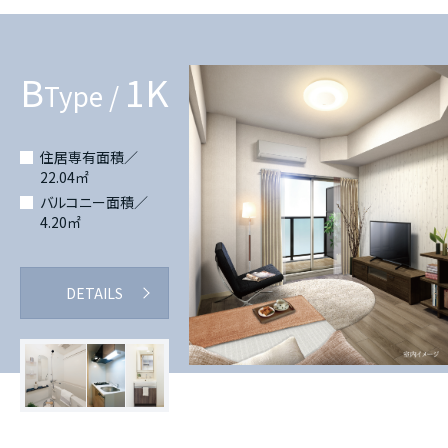
B
1K
Type /
住居専有面積／
22.04㎡
バルコニー面積／
4.20㎡
DETAILS