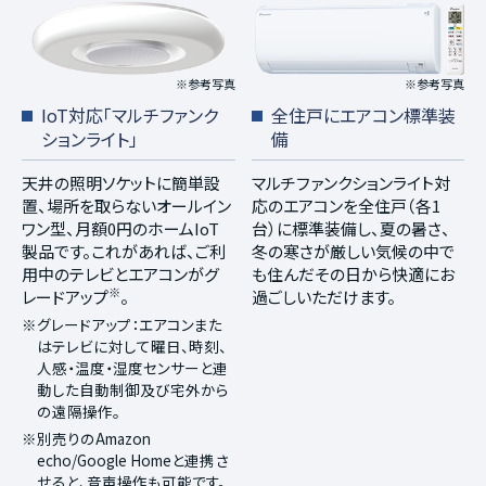
※参考写真
※参考写真
IoT対応「マルチファンク
全住戸にエアコン標準装
ションライト」
備
天井の照明ソケットに簡単設
マルチファンクションライト対
置、場所を取らないオールイン
応のエアコンを全住戸（各1
ワン型、月額0円のホームIoT
台）に標準装備し、夏の暑さ、
製品です。これがあれば、ご利
冬の寒さが厳しい気候の中で
用中のテレビとエアコンがグ
も住んだその日から快適にお
※
レードアップ
。
過ごしいただけます。
※グレードアップ：エアコンまた
はテレビに対して曜日、時刻、
人感・温度・湿度センサーと連
動した自動制御及び宅外から
の遠隔操作。
※別売りのAmazon
echo/Google Homeと連携さ
せると、音声操作も可能です。