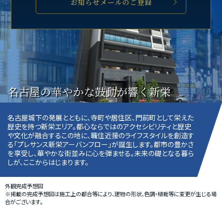
お知らせメールのご登録
名古屋の華やかな鼓動が響く新栄
名古屋城下の発展とともに、寺町や居住区、門前町として栄えた
歴史を持つ新栄エリア。都心ならではのアクセシビリティと歴史
や文化が融合するこの地に、職住近接のライフスタイルを創造す
る「プレサンス新栄アーバンフロー」が誕生します。都市の豊かさ
を享受し、華やかな街並みに心を弾ませる。未来の礎となる暮ら
しが、ここからはじまります。
外観完成予想図
※掲載の完成予想図は施工上の都合等により、建物の形状、色調・植栽等に変更が生じる場
合がございます。