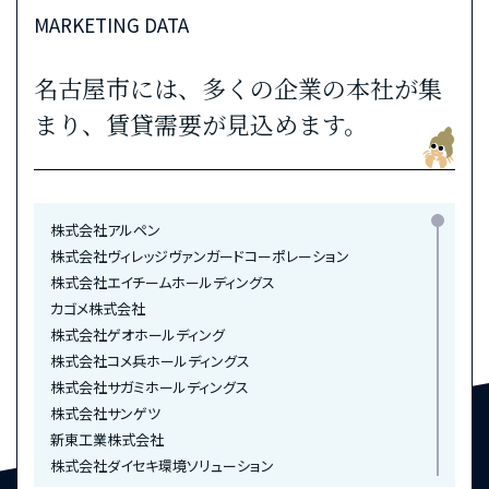
すぎうら歯科クリニック・・・徒歩6分（約410m）
MARKETING DATA
鵜飼リハビリテーション病院・・・徒歩6分（約480m）
こもだ歯科医院・・・徒歩8分（約600m）
名古屋市には、多くの企業の本社が集
増子記念病院・・・徒歩8分（約610m）
まり、賃貸需要が見込めます。
日本赤十字社愛知医療センター名古屋第一病院・・・徒歩8分（約
640m）
細川外科クリニック・・・徒歩9分（約660m）
佐々木歯科医院・・・徒歩9分（約720m）
株式会社アルペン
医療法人誠心会大菅病院・・・徒歩10分（約740m）
株式会社ヴィレッジヴァンガードコーポレーション
古山医院・・・徒歩10分（約750m）
株式会社エイチームホールディングス
寺島整形外科・・・徒歩12分（約920m）
カゴメ株式会社
株式会社ゲオホールディング
BANK
株式会社コメ兵ホールディングス
あいち銀行 中村支店・中村中央支店・千成支店・・・徒歩5分（約
株式会社サガミホールディングス
330m）
株式会社サンゲツ
名古屋銀行中村支店・・・徒歩5分（約330m）
新東工業株式会社
百五銀行中村支店・・・徒歩6分（約420m）
株式会社ダイセキ環境ソリューション
瀬戸信用金庫中村支店・・・徒歩6分（約470m）