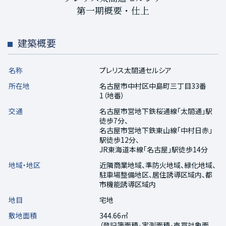
第一期概要・仕上
建築概要
名称
プレリス太閤通セルシア
所在地
名古屋市中村区中島町三丁目33番
1（地番）
交通
名古屋市営地下鉄桜通線「太閤通」駅
徒歩7分、
名古屋市営地下鉄東山線「中村日赤」
駅徒歩12分、
JR東海道本線「名古屋」駅徒歩14分
地域・地区
近隣商業地域、準防火地域、緑化地域、
駐車場整備地区、居住誘導区域内、都
市機能誘導区域内
地目
宅地
敷地面積
344.66㎡
（登記簿面積·実測面積·売買対象面