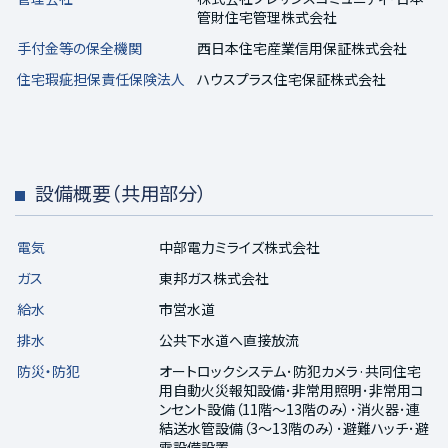
管財住宅管理株式会社
手付金等の保全機関
西日本住宅産業信用保証株式会社
住宅瑕疵担保責任保険法人
ハウスプラス住宅保証株式会社
設備概要（共用部分）
電気
中部電力ミライズ株式会社
ガス
東邦ガス株式会社
給水
市営水道
排水
公共下水道へ直接放流
防災・防犯
オートロックシステム･防犯カメラ·共同住宅
用自動火災報知設備･非常用照明･非常用コ
ンセント設備（11階～13階のみ）･消火器･連
結送水管設備（3～13階のみ）･避難ハッチ･避
雷設備設置