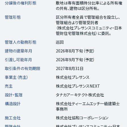
分譲後の権利形態
敷地は専有面積持分比率による所有権
の共有、建物は区分所有。
管理形態
区分所有者全員で管理組合を設立し、
管理組合より管理受託者
（株式会社プレサンスコミュニティ・日本
管財住宅管理株式会社）に委託。
管理人の勤務形態
巡回
建物の建築年月
2026年8月下旬（予定）
引渡し可能年月
2026年9月下旬（予定）
取引条件の有効期限
2027年8月31日
事業主（売主）
株式会社プレサンス
売主
株式会社プレサンスNEXT
設計・監理
タナカアーキテクト株式会社
構造設計
株式会社ティーエムエッチ一級建築士
事務所
施工会社
株式会社協和コーポレーション
管理会社
株式会社プレサンスコミュニティ・日本