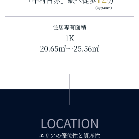
「中村日赤」駅へ徒歩
分
（約940m）
住居専有面積
1K
20.65㎡～25.56㎡
LOCATION
エリアの優位性と資産性