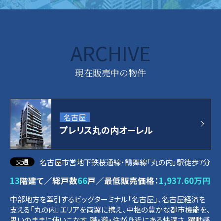
ARCHIVE
現在販売中の物件
名古屋
プレリス丸の内オーレル
名古屋市営地下鉄桜通線・鶴舞線「丸の内」駅徒歩7分
13
階建て／総戸数
66
戸／最低販売価格：
1,937.60万円
中部地方を牽引するビッグターミナル「名古屋」、名古屋経済を
支える「丸の内」エリアを両翼に携え、中枢の豊かな都市機能を、
思いのままに使いこなす。職・遊・住が身近にある快適さ、躍動感