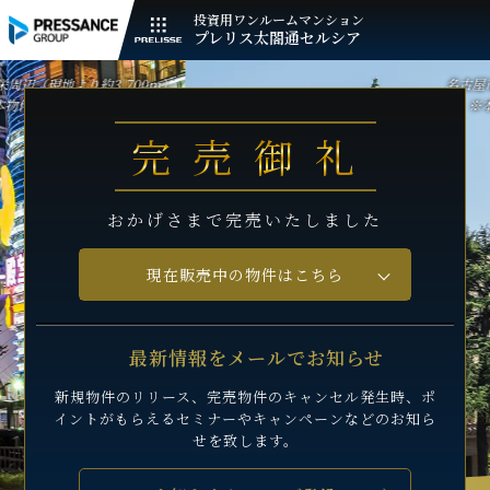
投資用ワンルームマンション
プレリス太閤通セルシア
（現地より約3,700m）
名古屋市役所
のエリアと異なります。
※本物件
完売御礼
おかげさまで完売いたしました
現在販売中の物件はこちら
最新情報をメールでお知らせ
新規物件のリリース、完売物件のキャンセル発生時、
ポ
イントがもらえるセミナーや
キャンペーンなどのお知ら
せを致します。