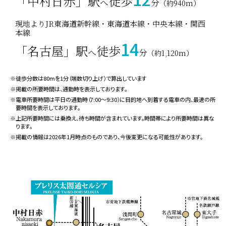
「中村日赤」駅
徒歩
スパイラルタワーズ・・・（約1,780m）
へ
分
（約940m）
名古屋三井ビルディング北館・・・（約1,830m）
現地よりJR東海道新幹線・東海道本線・中央本線・関西
シンフォニー豊田ビル・・・（約1,930m）
本線
Zepp Nagoya・・・（約2,230m）
14
「名古屋」駅
徒歩
中京テレビ放送本社ビル・・・（約2,270m）
へ
分
（約1,120m）
グローバルゲート・・・（約2,300m）
マーケットスクエアささしま・・・（約2,340m）
※徒歩分数は80ⅿを1分（端数切り上げ）で算出しています
愛知大学名古屋キャンパス・・・（約2,500m）
※掲載の所要時間は、通勤時を表示しております。
※電車所要時間は平日の通勤時（7:00〜9:30）に目的地へ到着する電車の内、最速の所
要時間を表示しております。
※上記所要時間には乗換え、待ち時間が含まれています。時間帯により所要時間は異な
ります。
※掲載の情報は2026年1月時点のものであり、今後変更になる可能性があります。