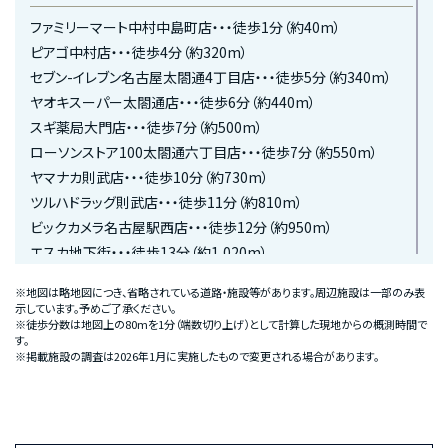
ファミリーマート中村中島町店・・・徒歩1分（約40m）
ピアゴ中村店・・・徒歩4分（約320m）
セブン-イレブン名古屋太閤通4丁目店・・・徒歩5分（約340m）
ヤオキスーパー太閤通店・・・徒歩6分（約440m）
スギ薬局大門店・・・徒歩7分（約500m）
ローソンストア100太閤通六丁目店・・・徒歩7分（約550m）
ヤマナカ則武店・・・徒歩10分（約730m）
ツルハドラッグ則武店・・・徒歩11分（約810m）
ビックカメラ名古屋駅西店・・・徒歩12分（約950m）
エスカ地下街・・・徒歩13分（約1,020m）
サンエース亀島店・・・徒歩14分（約1,050m）
※地図は略地図につき、省略されている道路・施設等があります。周辺施設は一部のみ表
DCM名古屋黄金店・・・徒歩15分（約1,140m）
示しています。予めご了承ください。
※徒歩分数は地図上の80mを1分（端数切り上げ）として計算した現地からの概測時間で
イオンタウン太閤ショッピングセンター・・・徒歩19分（約1,510m）
す。
※掲載施設の調査は2026年1月に実施したもので変更される場合があります。
MEDICAL
鵜飼病院・・・徒歩4分（約300m）
太閤クリニック・・・徒歩5分（約390m）