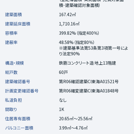
積･建築確認対象面積）
建築面積
167.42㎡
建築延床面積
1,710.16㎡
容積率
399.82%（指定400％）
建蔽率
48.58%（指定80％）
※建築基準法第53条第3項第一号によ
り法定90%
構造・規模
鉄筋コンクリート造 地上13階建
総戸数
60戸
建築確認番号
第R06確認建築CI東海A01521号
計画変更確認番号
第R06確変建築CI東海A01848号
私道負担
なし
間取り
1K
住居専有面積
20.65㎡～25.56㎡
バルコニー面積
3.99㎡～4.76㎡