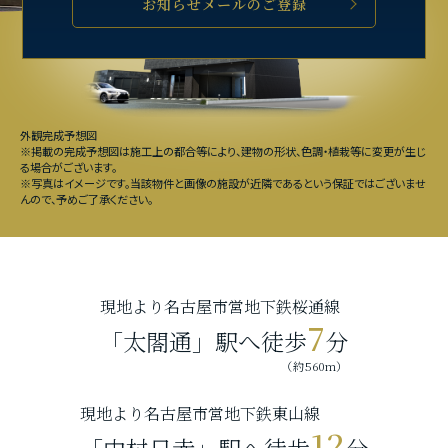
お知らせメールのご登録
外観完成予想図
※掲載の完成予想図は施工上の都合等により、建物の形状、色調・植栽等に変更が生じ
る場合がございます。
※写真はイメージです。当該物件と画像の施設が近隣であるという保証ではございませ
んので、予めご了承ください。
現地より名古屋市営地下鉄桜通線
7
「太閤通」駅へ徒歩
分
（約560m）
現地より名古屋市営地下鉄東山線
12