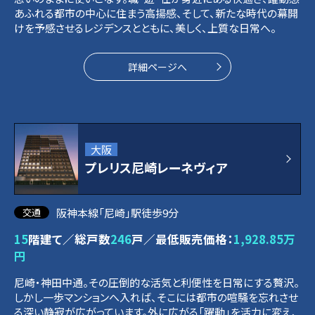
あふれる都市の中心に住まう高揚感、そして、新たな時代の幕開
けを予感させるレジデンスとともに、美しく、上質な日常へ。
詳細ページへ
大阪
プレリス尼崎レーネヴィア
阪神本線「尼崎」駅徒歩9分
15
階建て／総戸数
246
戸／最低販売価格：
1,928.85万
円
尼崎・神田中通。その圧倒的な活気と利便性を日常にする贅沢。
しかし一歩マンションへ入れば、そこには都市の喧騒を忘れさせ
る深い静寂が広がっています。外に広がる「躍動」を活力に変え、