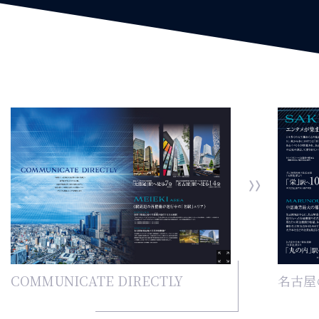
COMMUNICATE DIRECTLY
名古屋