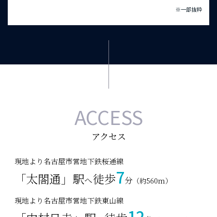
中部電力株式会社
※一部抜粋
東海旅客鉄道株式会社
PARK & PUBLIC
豊田通商株式会社
名古屋鉄道株式会社
名古屋中島郵便局・・・徒歩1分（約30m）
ニチハ株式会社
中村警察署大門交番・・・徒歩6分（約420m）
日本車輌製造株式会社
中村消防署・・・徒歩10分（約740m）
株式会社ノリタケカンパニーリミテド
名古屋市中村区役所・・・徒歩11分（約820m）
ブラザー工業株式会社
米野公園・・・徒歩14分（約1,070m）
リンナイ株式会社
ACCESS
OTHER
アクロスプラザCORE meieki・・・徒歩12分（約940m）
アクセス
JRセントラルタワーズ・・・徒歩18分（約1,400m）
JRゲートタワー・・・（約1,650m）
現地より名古屋市営地下鉄桜通線
ミッドランドスクエア・・・（約1,650m）
7
「太閤通」駅
徒歩
へ
分
（約560m）
大名古屋ビルヂング・・・（約1,680m）
名古屋ルーセントタワー・・・（約1,690m）
現地より名古屋市営地下鉄東山線
JPタワー名古屋・・・（約1,700m）
12