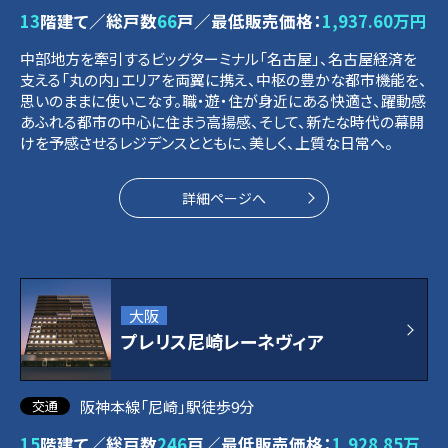
13
階建て／総戸数
66
戸／最低販売価格：
1,937.60万円
中部地方を牽引するビッグターミナル「名古屋」、名古屋経済を
支える「丸の内」エリアを両翼に携え、中枢の豊かな都市機能を、
思いのままに使いこなす。職・遊・住が身近にある快適さ、躍動感
あふれる都市の中心に住まう高揚感、そして、新たな時代の幕開
けを予感させるレジデンスとともに、美しく、上質な日常へ。
詳細ページへ
大阪
プレリス尼崎レーネヴィア
阪神本線「尼崎」駅徒歩9分
15
階建て／総戸数
246
戸／最低販売価格：
1,928.85万