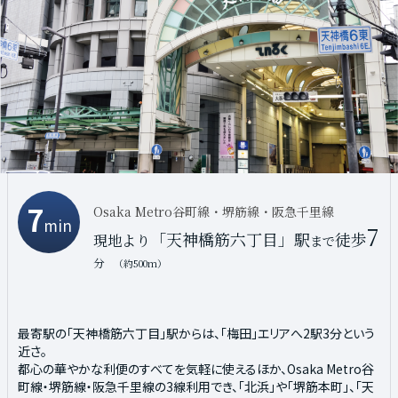
7
7
阪急神戸線、宝塚線、京都線
Osaka Metro谷町線・堺筋線・阪急千里線
min
min
7
7
「大阪梅田」駅
自転車
「天神橋筋六丁目」駅
徒歩
現地より
まで
現地より
まで
分
分
（約1,940m）
（約500m）
グランフロント大阪をはじめ阪急うめだ本店等の大型商業施設はも
最寄駅の「天神橋筋六丁目」駅からは、「梅田」エリアへ2駅3分という
ちろん、オフィスやショップ等多くの施設が集まる文字通り大阪の中心
近さ。
地「梅田」エリア。ヨドバシ梅田タワーオープンや阪神百貨店の建て替
都心の華やかな利便のすべてを気軽に使えるほか、Osaka Metro谷
え工事一部完成。うめきた2期の再開発も進行しており、さらなる進化
町線・堺筋線・阪急千里線の3線利用でき、「北浜」や「堺筋本町」、「天