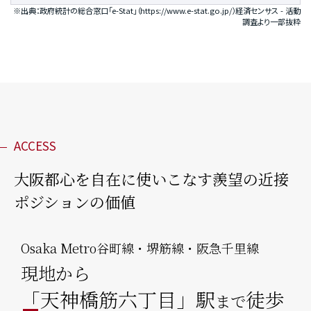
※出典：政府統計の総合窓口「e-Stat」（
https://www.e-stat.go.jp/
）経済センサス - 活動
調査より一部抜粋
ACCESS
大阪都心を自在に使いこなす
羨望の近接
ポジションの価値
Osaka Metro谷町線・堺筋線・阪急千里線
現地から
「天神橋筋六丁目」駅
徒歩
まで