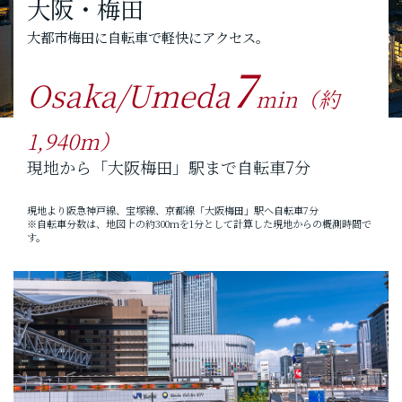
大阪・梅田
大都市梅田に自転車で軽快にアクセス。
7
Osaka/Umeda
min（約
1,940m）
現地から「大阪梅田」駅まで自転車7分
現地より阪急神戸線、宝塚線、京都線「大阪梅田」駅へ自転車7分
※自転車分数は、地図上の約300mを1分として計算した現地からの概測時間で
す。