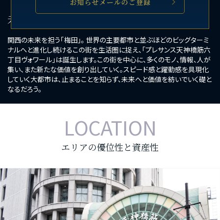
お知らせメールのご登録
未来に近い、梅田に近い。
関西の未来を担う「梅田」。 世界の主要都市と並ぶほどのビッグターミ
ナルへと進化し続けるこの街を生活圏に捉え、「プレサンス天神橋筋六
丁目ヴォワール」は誕生します。この街を中心に、多くのモノ、情報、人が
集い、また新たな価値を創り出していく。スピード感と躍動感を具現化
していく大都市は、止まることを知らず、未来へと価値を紡いでいく礎と
なるだろう。
LOCATION
エリアの優位性と資産性