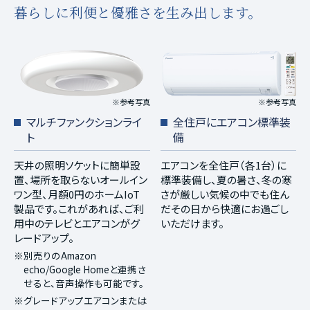
暮らしに利便と優雅さを生み出します。
※参考写真
※参考写真
マルチファンクションライ
全住戸にエアコン標準装
ト
備
天井の照明ソケットに簡単設
エアコンを全住戸（各1台）に
置、場所を取らないオールイン
標準装備し、夏の暑さ、冬の寒
ワン型、月額0円のホームIoT
さが厳しい気候の中でも住ん
製品です。これがあれば、ご利
だその日から快適にお過ごし
用中のテレビとエアコンがグ
いただけます。
レードアップ。
※別売りのAmazon
echo/Google Homeと連携さ
せると、音声操作も可能です。
※グレードアップエアコンまたは