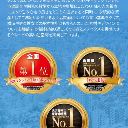
を、より高いレベルで実現するためのハイクオリティマンションです。
市場調査や開発の段階から立地や環境にこだわり、住む人の視点
に立って住み心地の良さをとことん追求すると同時に、永続的な資
産としてご満足いただけるよう品質面についても高い基準をクリア。
構造や耐久性などの基本性能はもちろんのこと、素材やデザインに
ついても細部まで検討を繰り返し、くつろぎとステイタスを実感でき
るグレードの高い住空間を実現しています。