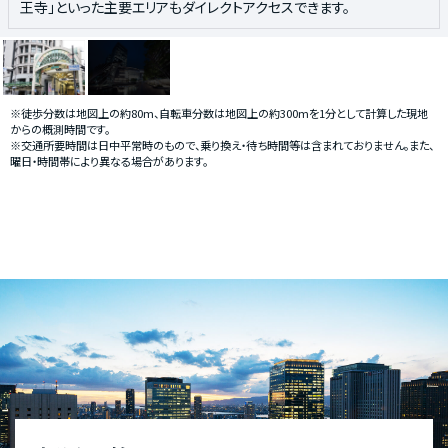
が見込まれるエリアを生活圏にとらえられるポジションです。
王寺」といった主要エリアもダイレクトアクセスできます。
※徒歩分数は地図上の約80m、自転車分数は地図上の約300mを1分として計算した現地
からの概測時間です。
※交通所要時間は日中平常時のもので、乗り換え・待ち時間等は含まれておりません。また、
曜日・時間帯により異なる場合があります。