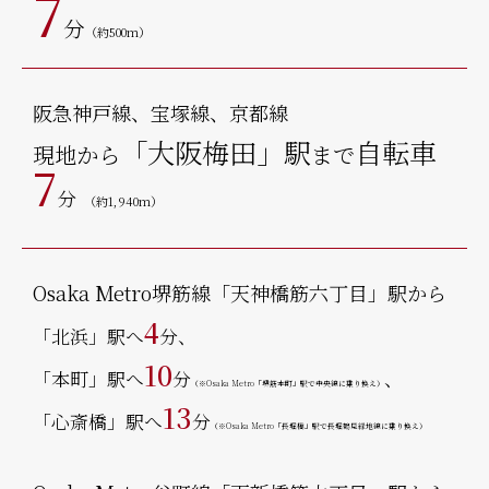
7
分
（約500m）
阪急神戸線、宝塚線、京都線
「大阪梅田」駅
自転車
現地から
まで
7
分
（約1,940m）
Osaka Metro堺筋線「天神橋筋六丁目」駅から
4
「北浜」駅へ
分、
10
「本町」駅へ
分
、
（※Osaka Metro「堺筋本町」駅で中央線に乗り換え）
13
「心斎橋」駅へ
分
（※Osaka Metro「長堀橋」駅で長堀鶴見緑地線に乗り換え）