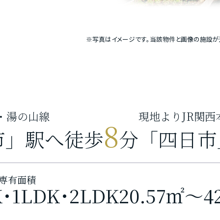
※写真はイメージです。当該物件と画像の施設が
・湯の山線
現地よりJR関西
8
市」駅へ徒歩
分
「四日市
専有面積
K･1LDK･2LDK
20.57㎡～4