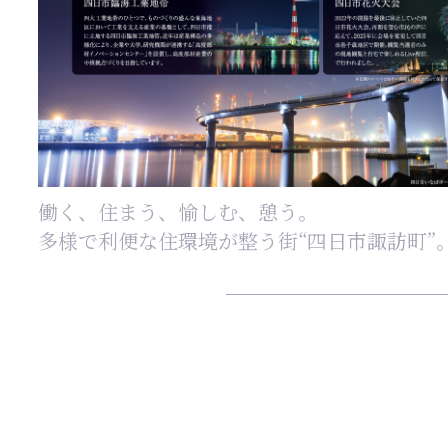
働く、住まう、愉しむ、憩う。
多様で利便な住環境が整う街
“四日市諏訪町”