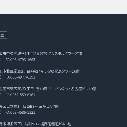
売主
府大阪市中央区城見1丁目2番27号 クリスタルタワー27階
） FAX:06-4793-1663
府大阪市北区堂島2丁目4番27号 JRWD堂島タワー16階
） FAX:06-4977-6391
県名古屋市東区東桜1丁目1番10号 アーバンネット名古屋ビル19階
） FAX:052-559-6161
都中央区日本橋3丁目2番9号 三晶ビル7階
） FAX:03-4586-5321
県福岡市博多区下川端町9-12 福岡昭和通ビル6階