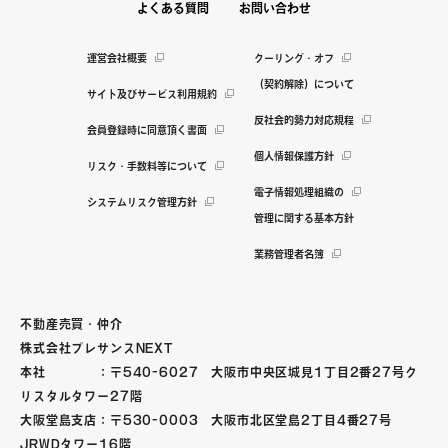
よくある質問
お問い合わせ
運営会社概要
クーリング・オフ
（契約解除）について
サイト及びサービス利用規約
反社会的勢力対応規程
会員登録時に同意頂く書面
個人情報保護方針
リスク・手数料等について
電子情報処理組織の
システムリスク管理方針
管理に関する基本方針
業務管理者名簿
不動産売買・仲介
株式会社プレサンスNEXT
本社 ：〒540-6027 大阪市中央区城見1丁目2番27号ク
リスタルタワー27階
大阪堂島支店：〒530-0003 大阪市北区堂島2丁目4番27号
JRWDタワー16階