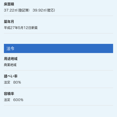
床面積
37.22㎡(登記簿) 39.92㎡(壁芯)
築年月
平成27年5月12日新築
法令
用途地域
商業地域
建ぺい率
法定 80%
容積率
法定 600%