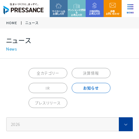
マンションの売却
マイホームを
土地活用を
各種
を
お探しの方
お考えの方
お問い合わせ
お考えの方
HOME
ニュース
企業情報
ファミリー分譲マンション
収益用区分マンション
お客様相談窓口
ニュース
当社グループでは、これからもコンプライアンスを重
各種資料請求、ご来場、ご購入に関するお問い合わ
各種資料請求、ご購入、資産運用に関するお問い合
ニュース
代表挨拶 /
視した営業活動を実践して参ります。
グループ
企業
せ・ご質問などはお気軽にご連絡ください。
わせ・ご質問などはお気軽にご連絡ください。
経営理念
万一、問題のある勧誘行為を確認された際は、お客
様相談窓口へのご連絡をお願い致します。
プレサンスロジェ
プレサンスNEXT
事業内容
全カテゴリー
決算情報
0120-99-4470
会社概要 /
アクセス
受付時間 / 9:30 - 18:30
当社休日除く
IR
お知らせ
サステナビリティ
ファミリー
マンション
戸建て
住宅
新築一戸建て
その他区分マンション
ご相談フォーム
プレスリリース
沿革
決算情報
各種資料請求、ご来場、ご購入に関するお問い合わ
各種資料請求、ご購入、資産運用に関するお問い合
組織図
せ・ご質問などはお気軽にご連絡ください。
わせ・ご質問などはお気軽にご連絡ください。
収益用
マンション
各種資料請求
採用情報
プレサンスホームデザイン
プレサンスアージュ
決算情報