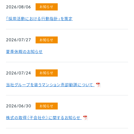
各種資料請求、購入、資産運用に関するお問い合わ
中古マンション
お知らせ
2026/08/06
せ・ご質問などはお気軽にご連絡ください。
スポンサーシップ
採用情報
マンスリー
財務諸表
決算短信
「採用活動における行動指針」を策定
資料請求
マンション
決算ハイライト
説明会資料等
賃貸
お知らせ
2026/07/27
電子公告
株主総会 招集通知等
各種お問い合わせ
夏季休暇のお知らせ
その他事業
免責事項
その他開示資料一覧
0120-86-1650
分譲実績
受付時間 / 9:30 - 18:30
当社休日除く
お知らせ
2026/07/24
賃貸管理
当社グループを装うマンション売却勧誘について
お問い合わせフォーム
中途採用比率
※2026年3月末時点
2023年
53.8％
2024年
40.8％
お知らせ
2026/06/30
2025年
22.1％
株式の取得（子会社化）に関するお知らせ