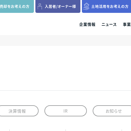
の売却を
お考えの方
入居者
/
オーナー様
土地活用を
お考えの方
企業情報
ニュース
事業
ファミリー分譲マンション
収益用区分マンション
新築一戸建て
各種資料請求
料請求、ご来場、ご購入に関するお問
各種資料請求、ご購入、資産運用に関するお
各種資料請求、ご来場、ご
各種資料請求、購入、資産運用に関するお
せ・ご質問などはお気軽にご連絡くだ
問い合わせ・ご質問などはお気軽にご連絡く
い合わせ・ご質問などはお
問い合わせ・ご質問などはお気軽にご連絡く
受
ださい。
さい。
ださい。
プレサンスロジェ
プレサンスNEXT
プレサンスアージ
資料請求
お客様相談窓口
決算情報
IR
お知らせ
当社グループでは、これからもコンプライアンスを
万一、問題のある勧誘行為を確認された際は、お客