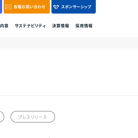
各種
お問い合わせ
スポンサーシップ
内容
サステナビリティ
決算情報
採用情報
その他区分マンション
各種お問い合わせ
購入に関するお問
各種資料請求、ご購入、資産運用に関するお
0120-86-1650
気軽にご連絡くだ
問い合わせ・ご質問などはお気軽にご連絡く
付時間 / 9:30 - 18:30
当社休日除く
ださい。
ュ
プレサンスホームデザイン
お問い合わせフォーム
プレスリリース
重視した営業活動を実践して参ります。
様相談窓口へのご連絡をお願い致します。