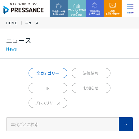
マンションの売却
マイホームを
土地活用を
各種
を
お探しの方
お考えの方
お問い合わせ
お考えの方
HOME
ニュース
企業情報
ファミリー分譲マンション
収益用区分マンション
お客様相談窓口
ニュース
当社グループでは、これからもコンプライアンスを重
各種資料請求、ご来場、ご購入に関するお問い合わ
各種資料請求、ご購入、資産運用に関するお問い合
ニュース
代表挨拶 /
視した営業活動を実践して参ります。
グループ
企業
せ・ご質問などはお気軽にご連絡ください。
わせ・ご質問などはお気軽にご連絡ください。
経営理念
万一、問題のある勧誘行為を確認された際は、お客
様相談窓口へのご連絡をお願い致します。
プレサンスロジェ
プレサンスNEXT
事業内容
全カテゴリー
決算情報
0120-99-4470
会社概要 /
アクセス
受付時間 / 9:30 - 18:30
当社休日除く
IR
お知らせ
サステナビリティ
ファミリー
マンション
戸建て
住宅
新築一戸建て
その他区分マンション
ご相談フォーム
プレスリリース
沿革
決算情報
各種資料請求、ご来場、ご購入に関するお問い合わ
各種資料請求、ご購入、資産運用に関するお問い合
組織図
せ・ご質問などはお気軽にご連絡ください。
わせ・ご質問などはお気軽にご連絡ください。
収益用
マンション
各種資料請求
採用情報
プレサンスホームデザイン
プレサンスアージュ
決算情報