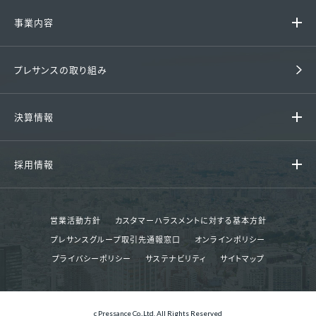
代表挨拶 / 経営理念
事業内容
グループ企業
ファミリーマンション
プレサンスの取り組み
会社概要 / アクセス
戸建て住宅
沿革
決算情報
収益用マンション
組織図
決算情報
中古マンション
採用情報
財務諸表
賃貸
採用情報
決算ハイライト
その他事業
営業活動方針
カスタマーハラスメントに対する基本方針
エントリー
プレサンスグループ取引先通報窓口
オンラインポリシー
決算短信
分譲実績
プライバシーポリシー
サステナビリティ
サイトマップ
説明会資料等
賃貸管理
株主総会 招集通知等
退去の手続きについて
c Pressance Co.,Ltd. All Rights Reserved