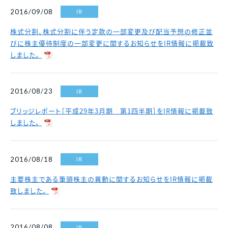
各種資料請求、購入、資産運用に関するお問い合わ
中古マンション
IR
2016/09/08
せ・ご質問などはお気軽にご連絡ください。
スポンサーシップ
採用情報
マンスリー
財務諸表
決算短信
株式分割、株式分割に伴う定款の一部変更及び配当予想の修正並
資料請求
マンション
びに株主優待制度の一部変更に関するお知らせをIR情報に掲載致
決算ハイライト
説明会資料等
しました。
賃貸
電子公告
株主総会 招集通知等
各種お問い合わせ
その他事業
IR
2016/08/23
免責事項
その他開示資料一覧
0120-86-1650
ブリッジレポート［平成29年3月期 第1四半期］をIR情報に掲載致
分譲実績
しました。
受付時間 / 9:30 - 18:30
当社休日除く
賃貸管理
お問い合わせフォーム
中途採用比率
※2026年3月末時点
IR
2016/08/18
2023年
53.8％
2024年
40.8％
主要株主である筆頭株主の異動に関するお知らせをIR情報に掲載
致しました。
2025年
22.1％
IR
2016/08/08