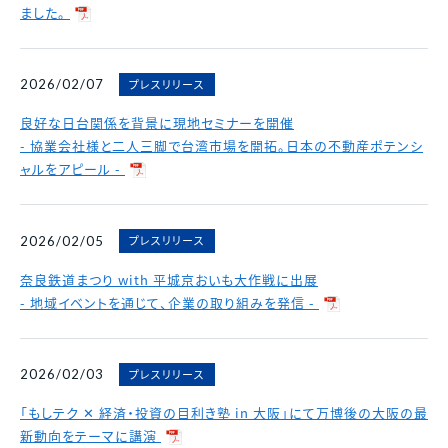
ました。
プレスリリース
2026/02/07
良好な日台関係を背景に現地セミナーを開催
- 協業会社様と二人三脚で台湾市場を開拓。日本の不動産ポテンシ
ャルをアピール -
プレスリリース
2026/02/05
奈良鉄道まつり with 平城京おいも大作戦に出展
- 地域イベントを通じて、企業の取り組みを発信 -
プレスリリース
2026/02/03
「もしテク ✕ 経済・投資の目利き塾 in 大阪」にて万博後の大阪の最
新動向をテーマに講演