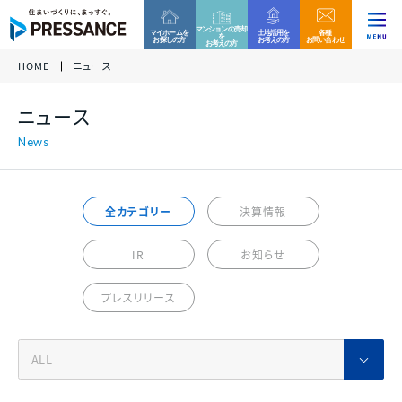
マンションの売却
マイホームを
土地活用を
各種
を
お探しの方
お考えの方
お問い合わせ
お考えの方
HOME
ニュース
企業情報
ファミリー分譲マンション
収益用区分マンション
お客様相談窓口
ニュース
当社グループでは、これからもコンプライアンスを重
各種資料請求、ご来場、ご購入に関するお問い合わ
各種資料請求、ご購入、資産運用に関するお問い合
ニュース
代表挨拶 /
視した営業活動を実践して参ります。
グループ
企業
せ・ご質問などはお気軽にご連絡ください。
わせ・ご質問などはお気軽にご連絡ください。
経営理念
万一、問題のある勧誘行為を確認された際は、お客
様相談窓口へのご連絡をお願い致します。
プレサンスロジェ
プレサンスNEXT
事業内容
全カテゴリー
決算情報
0120-99-4470
会社概要 /
アクセス
受付時間 / 9:30 - 18:30
当社休日除く
IR
お知らせ
サステナビリティ
ファミリー
マンション
戸建て
住宅
新築一戸建て
その他区分マンション
ご相談フォーム
プレスリリース
沿革
決算情報
各種資料請求、ご来場、ご購入に関するお問い合わ
各種資料請求、ご購入、資産運用に関するお問い合
組織図
せ・ご質問などはお気軽にご連絡ください。
わせ・ご質問などはお気軽にご連絡ください。
収益用
マンション
各種資料請求
採用情報
プレサンスホームデザイン
プレサンスアージュ
決算情報