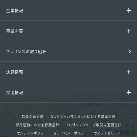
企業情報
代表挨拶 / 経営理念
事業内容
グループ企業
ファミリーマンション
プレサンスの取り組み
会社概要 / アクセス
戸建て住宅
沿革
決算情報
収益用マンション
組織図
決算情報
中古マンション
採用情報
財務諸表
賃貸
採用情報
決算ハイライト
その他事業
営業活動方針
カスタマーハラスメントに対する基本方針
エントリー
採用活動における行動指針
プレサンスグループ取引先通報窓口
決算短信
分譲実績
オンラインポリシー
プライバシーポリシー
サステナビリティ