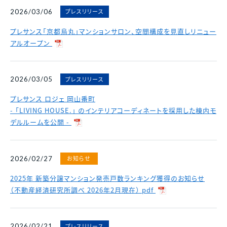
各種資料請求、購入、資産運用に関するお問い合わ
中古マンション
プレスリリース
2026/03/06
せ・ご質問などはお気軽にご連絡ください。
スポンサーシップ
採用情報
マンスリー
財務諸表
決算短信
プレサンス「京都烏丸」マンションサロン、空間構成を見直しリニュー
資料請求
マンション
アルオープン
決算ハイライト
説明会資料等
賃貸
電子公告
株主総会 招集通知等
プレスリリース
2026/03/05
各種お問い合わせ
その他事業
免責事項
その他開示資料一覧
プレサンス ロジェ 岡山番町
0120-86-1650
- 「LIVING HOUSE.」 のインテリアコーディネートを採用した棟内モ
分譲実績
デルルームを公開 -
受付時間 / 9:30 - 18:30
当社休日除く
賃貸管理
お問い合わせフォーム
中途採用比率
※2026年3月末時点
お知らせ
2026/02/27
2023年
53.8％
2024年
40.8％
2025年 新築分譲マンション発売戸数ランキング獲得のお知らせ
（不動産経済研究所調べ 2026年2月現在） pdf
2025年
22.1％
プレスリリース
2026/02/21