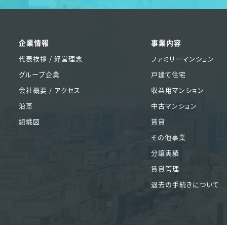
企業情報
事業内容
代表挨拶 / 経営理念
ファミリーマンション
グループ企業
戸建て住宅
会社概要 / アクセス
収益用マンション
沿革
中古マンション
組織図
賃貸
その他事業
分譲実績
賃貸管理
退去の手続きについて