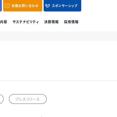
各種
お問い合わせ
スポンサーシップ
内容
サステナビリティ
決算情報
採用情報
その他区分マンション
各種お問い合わせ
購入に関するお問
各種資料請求、ご購入、資産運用に関するお
0120-86-1650
気軽にご連絡くだ
問い合わせ・ご質問などはお気軽にご連絡く
付時間 / 9:30 - 18:30
当社休日除く
ださい。
ュ
プレサンスホームデザイン
お問い合わせフォーム
プレスリリース
重視した営業活動を実践して参ります。
様相談窓口へのご連絡をお願い致します。