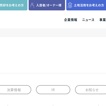
の売却を
お考えの方
入居者
/
オーナー様
土地活用を
お考えの方
企業情報
ニュース
事業
ファミリー分譲マンション
収益用区分マンション
新築一戸建て
各種資料請求
料請求、ご来場、ご購入に関するお問
各種資料請求、ご購入、資産運用に関するお
各種資料請求、ご来場、ご
各種資料請求、購入、資産運用に関するお
せ・ご質問などはお気軽にご連絡くだ
問い合わせ・ご質問などはお気軽にご連絡く
い合わせ・ご質問などはお
問い合わせ・ご質問などはお気軽にご連絡く
受
ださい。
さい。
ださい。
プレサンスロジェ
プレサンスNEXT
プレサンスアージ
資料請求
お客様相談窓口
決算情報
IR
お知らせ
当社グループでは、これからもコンプライアンスを
万一、問題のある勧誘行為を確認された際は、お客