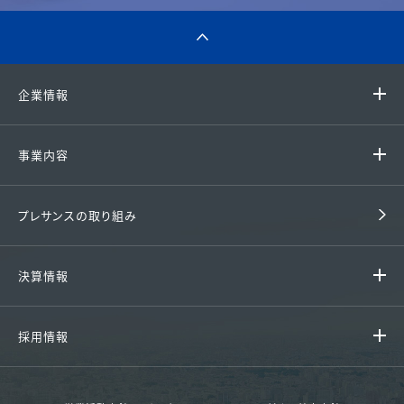
企業情報
代表挨拶 / 経営理念
事業内容
グループ企業
ファミリーマンション
プレサンスの取り組み
会社概要 / アクセス
戸建て住宅
沿革
決算情報
収益用マンション
組織図
決算情報
中古マンション
採用情報
財務諸表
賃貸
採用情報
決算ハイライト
その他事業