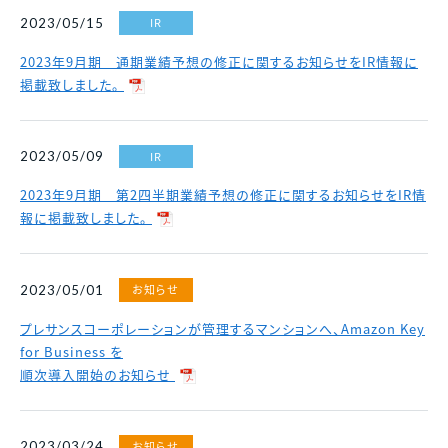
各種資料請求、購入、資産運用に関するお問い合わ
中古マンション
IR
2023/05/15
せ・ご質問などはお気軽にご連絡ください。
スポンサーシップ
採用情報
マンスリー
財務諸表
決算短信
2023年9月期 通期業績予想の修正に関するお知らせをIR情報に
資料請求
マンション
掲載致しました。
決算ハイライト
説明会資料等
賃貸
電子公告
株主総会 招集通知等
IR
2023/05/09
各種お問い合わせ
その他事業
免責事項
その他開示資料一覧
2023年9月期 第2四半期業績予想の修正に関するお知らせをIR情
0120-86-1650
報に掲載致しました。
分譲実績
受付時間 / 9:30 - 18:30
当社休日除く
賃貸管理
お問い合わせフォーム
中途採用比率
※2026年3月末時点
お知らせ
2023/05/01
2023年
53.8％
プレサンスコーポレーションが管理するマンションへ、Amazon Key
2024年
40.8％
for Business を
順次導入開始のお知らせ
2025年
22.1％
お知らせ
2023/03/24