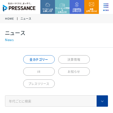
マンションの売却
マイホームを
土地活用を
各種
を
お探しの方
お考えの方
お問い合わせ
お考えの方
HOME
ニュース
企業情報
ファミリー分譲マンション
収益用区分マンション
お客様相談窓口
ニュース
当社グループでは、これからもコンプライアンスを重
各種資料請求、ご来場、ご購入に関するお問い合わ
各種資料請求、ご購入、資産運用に関するお問い合
ニュース
代表挨拶 /
視した営業活動を実践して参ります。
グループ
企業
せ・ご質問などはお気軽にご連絡ください。
わせ・ご質問などはお気軽にご連絡ください。
経営理念
万一、問題のある勧誘行為を確認された際は、お客
様相談窓口へのご連絡をお願い致します。
プレサンスロジェ
プレサンスNEXT
事業内容
全カテゴリー
決算情報
0120-99-4470
会社概要 /
アクセス
受付時間 / 9:30 - 18:30
当社休日除く
IR
お知らせ
サステナビリティ
ファミリー
マンション
戸建て
住宅
新築一戸建て
その他区分マンション
ご相談フォーム
プレスリリース
沿革
決算情報
各種資料請求、ご来場、ご購入に関するお問い合わ
各種資料請求、ご購入、資産運用に関するお問い合
組織図
せ・ご質問などはお気軽にご連絡ください。
わせ・ご質問などはお気軽にご連絡ください。
収益用
マンション
各種資料請求
採用情報
プレサンスホームデザイン
プレサンスアージュ
決算情報