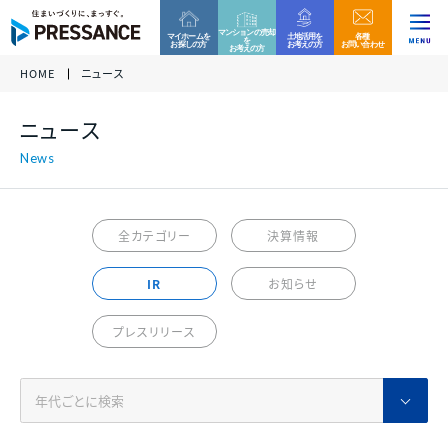
マンションの売却
マイホームを
土地活用を
各種
を
お探しの方
お考えの方
お問い合わせ
お考えの方
HOME
ニュース
企業情報
ファミリー分譲マンション
収益用区分マンション
お客様相談窓口
ニュース
当社グループでは、これからもコンプライアンスを重
各種資料請求、ご来場、ご購入に関するお問い合わ
各種資料請求、ご購入、資産運用に関するお問い合
ニュース
代表挨拶 /
視した営業活動を実践して参ります。
グループ
企業
せ・ご質問などはお気軽にご連絡ください。
わせ・ご質問などはお気軽にご連絡ください。
経営理念
万一、問題のある勧誘行為を確認された際は、お客
様相談窓口へのご連絡をお願い致します。
プレサンスロジェ
プレサンスNEXT
事業内容
全カテゴリー
決算情報
0120-99-4470
会社概要 /
アクセス
受付時間 / 9:30 - 18:30
当社休日除く
IR
お知らせ
サステナビリティ
ファミリー
マンション
戸建て
住宅
新築一戸建て
その他区分マンション
ご相談フォーム
プレスリリース
沿革
決算情報
各種資料請求、ご来場、ご購入に関するお問い合わ
各種資料請求、ご購入、資産運用に関するお問い合
組織図
せ・ご質問などはお気軽にご連絡ください。
わせ・ご質問などはお気軽にご連絡ください。
収益用
マンション
各種資料請求
採用情報
プレサンスホームデザイン
プレサンスアージュ
決算情報