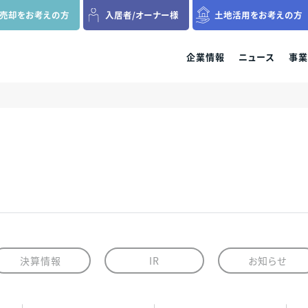
の売却を
お考えの方
入居者
/
オーナー様
土地活用を
お考えの方
企業情報
ニュース
事業
ファミリー分譲マンション
収益用区分マンション
新築一戸建て
各種資料請求
料請求、ご来場、ご購入に関するお問
各種資料請求、ご購入、資産運用に関するお
各種資料請求、ご来場、ご
各種資料請求、購入、資産運用に関するお
せ・ご質問などはお気軽にご連絡くだ
問い合わせ・ご質問などはお気軽にご連絡く
い合わせ・ご質問などはお
問い合わせ・ご質問などはお気軽にご連絡く
受
ださい。
さい。
ださい。
プレサンスロジェ
プレサンスNEXT
プレサンスアージ
資料請求
お客様相談窓口
決算情報
IR
お知らせ
当社グループでは、これからもコンプライアンスを
万一、問題のある勧誘行為を確認された際は、お客