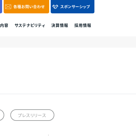
各種
お問い合わせ
スポンサーシップ
内容
サステナビリティ
決算情報
採用情報
その他区分マンション
各種お問い合わせ
購入に関するお問
各種資料請求、ご購入、資産運用に関するお
0120-86-1650
気軽にご連絡くだ
問い合わせ・ご質問などはお気軽にご連絡く
付時間 / 9:30 - 18:30
当社休日除く
ださい。
ュ
プレサンスホームデザイン
お問い合わせフォーム
プレスリリース
重視した営業活動を実践して参ります。
様相談窓口へのご連絡をお願い致します。