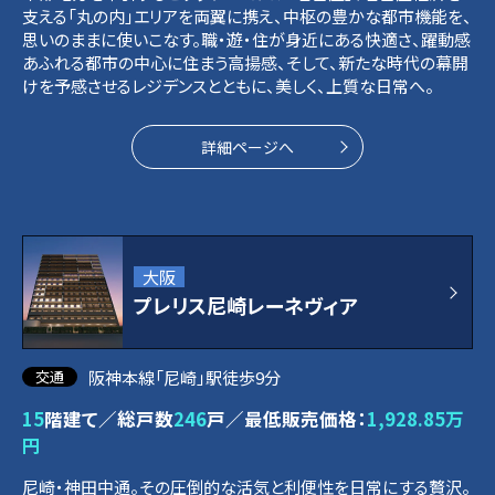
支える「丸の内」エリアを両翼に携え、中枢の豊かな都市機能を、
思いのままに使いこなす。職・遊・住が身近にある快適さ、躍動感
あふれる都市の中心に住まう高揚感、そして、新たな時代の幕開
けを予感させるレジデンスとともに、美しく、上質な日常へ。
詳細ページへ
大阪
プレリス尼崎レーネヴィア
阪神本線「尼崎」駅徒歩9分
15
階建て／総戸数
246
戸／最低販売価格：
1,928.85万
円
尼崎・神田中通。その圧倒的な活気と利便性を日常にする贅沢。