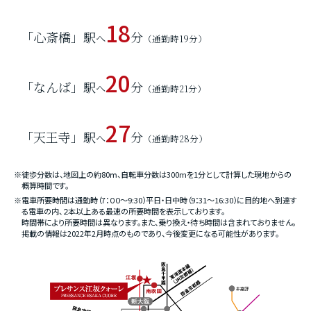
18
「心斎橋」駅
分
へ
（通勤時19分）
20
「なんば」駅
分
へ
（通勤時21分）
27
「天王寺」駅
分
へ
（通勤時28分）
※徒歩分数は、地図上の約80ⅿ、自転車分数は300mを1分として計算した現地からの
概算時間です。
※電車所要時間は通勤時（7：００〜9:30）平日・日中時（9：31〜16:30）に目的地へ到達す
る電車の内、２本以上ある最速の所要時間を表示しております。
時間帯により所要時間は異なります。また、乗り換え・待ち時間は含まれておりません。
掲載の情報は2022年2月時点のものであり、今後変更になる可能性があります。