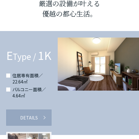
厳選の設備が叶える
優越の都心生活。
E
1K
Type /
住居専有面積／
22.64㎡
バルコニー面積／
4.64㎡
DETAILS