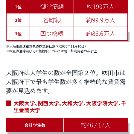
御堂筋線
約190万人
1位
谷町線
約99.9万人
2位
四つ橋線
約86.6万人
3位
※大阪市高速電気軌道株式会社調べ（2020年11月10日）
※相互直通線及びその接続駅については地下鉄利用者のみ計上
大阪府は大学生の数が全国第２位。吹田市は
大阪府下で最も学生数が多く継続的な賃貸需
要が見込めます。
大阪大学、関西大学、大和大学、大阪学院大学、千
里金蘭大学
約46,417人
合計学生数