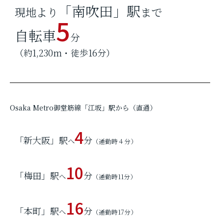
「南吹田」駅
現地より
まで
5
自転車
分
（約1,230m・徒歩16分）
Osaka Metro御堂筋線「江坂」駅から（直通）
4
「新大阪」駅
分
へ
（通勤時４分）
10
「梅田」駅
分
へ
（通勤時11分）
16
「本町」駅
分
へ
（通勤時17分）