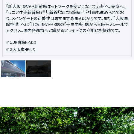
「新大阪」駅から新幹線ネットワークを使いこなして九州へ、東京へ。
西日本最大級の商業・ビジネスの一大集積地。注目のプロジェクト
※1
※
※2
「リニア中央新幹線」
「うめきた2期地区開発」
、新線「なにわ筋線」
も2024年の街開きを目指して始動。グラン
計画も進められてお
り、メインゲートの可能性はますます高まるばかりです。また、「大阪国
フロント大阪を中心に日々発展を続けるグローバルシティに期待が
際空港」へは「江坂」駅から3駅の「千里中央」駅から大阪モノレールで
高まります。
アクセス。国内各都市へと繋がるフライト便の利用にも快適です。
※出典：うめきた２期地区開発プロジェクトHPより
（https://umekita2.j
p/）
※1
JR東海HPより
※2
大阪市HPより