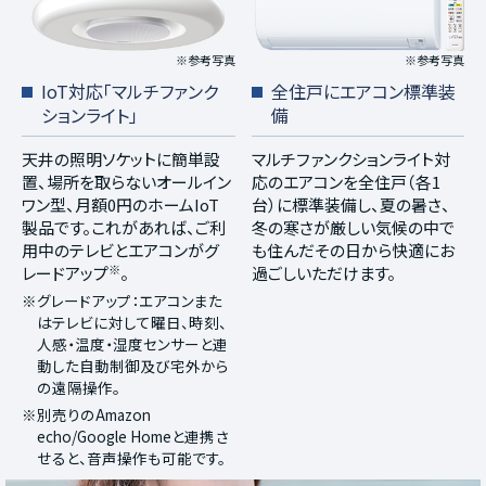
※参考写真
※参考写真
IoT対応「マルチファンク
全住戸にエアコン標準装
ションライト」
備
天井の照明ソケットに簡単設
マルチファンクションライト対
置、場所を取らないオールイン
応のエアコンを全住戸（各1
ワン型、月額0円のホームIoT
台）に標準装備し、夏の暑さ、
製品です。これがあれば、ご利
冬の寒さが厳しい気候の中で
用中のテレビとエアコンがグ
も住んだその日から快適にお
※
レードアップ
。
過ごしいただけます。
※グレードアップ：エアコンまた
はテレビに対して曜日、時刻、
人感・温度・湿度センサーと連
動した自動制御及び宅外から
の遠隔操作。
※別売りのAmazon
echo/Google Homeと連携さ
せると、音声操作も可能です。