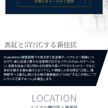
お知らせメールのご登録
真紅とSYNCする新住区
OsakaMetro御堂筋線で大阪を担う各主要ターミナルと一直線につ
ながり、都心近接と豊かな住環境が広がるバランスのよいロケーショ
ン、全国を自由に飛び回れる利便性の高いアクセスネットワークなど、
多彩な魅力を兼ね備えたエリアとして根強い人気を誇る「江坂」。 国
際都市へと進化し続ける大阪の重要拠点と“SYNC”するこの地に、「プ
レサンス江坂クォーレ」は誕生します。
LOCATION
エリアの優位性と資産性