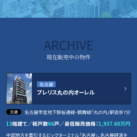
ARCHIVE
現在販売中の物件
名古屋
プレリス丸の内オーレル
名古屋市営地下鉄桜通線・鶴舞線「丸の内」駅徒歩7分
13
階建て／総戸数
66
戸／最低販売価格：
1,937.60万円
中部地方を牽引するビッグターミナル「名古屋」、名古屋経済を