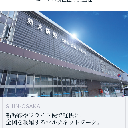
SHIN-OSAKA
OSAKA/UMEDA
新幹線やフライト便で軽快に、
新幹線やフライト便で軽快に、
全国を網羅するマルチネットワーク。
全国を網羅するマルチネットワーク。