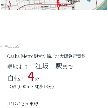
ACCESS
Osaka Metro御堂筋線、北大阪急行電鉄
「江坂」駅
現地より
まで
4
自転車
分
（約1,000m・徒歩13分）
JRおおさか東線