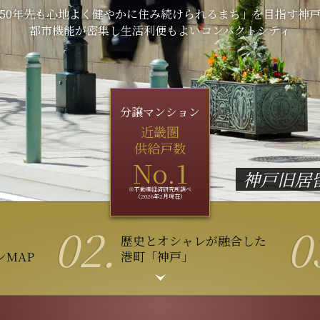
50年先も心地よく
健やかに住み続けられるまち」を目指す神
都市機能が密集し
生活利便もよいコンパクトシティ
分譲マンション
近畿圏
供給戸数
No.1
神戸旧居留
※不動産経済研究所調べ
（2026年2月現在）
02.
0
歴史とオシャレが融合した
MAP
港町「神戸」