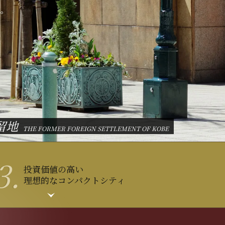
戸。
地
六甲山からの夜景
神戸北野異人館
神戸北野異人館街
ポートタワー
三宮駅
南京町
THE FORMER FOREIGN SETTLEMENT OF KOBE
KOBE KITANO IJINKAN
NIGHT VIEW FROM MT.ROKKO
KOBE KITANO IJINKAN-GAI
SANNOMIYA STATION
CHINA TOWN
PORT TOWER
3.
投資価値の高い
理想的なコンパクトシティ