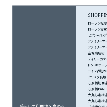
SHOPPI
ローソン松屋
ローソン安堂
セブン-イレ
ファミリーマ
ファミリーマ
空堀商店街…
デイリーカナ
ドン・キホー
ライフ堺筋本
クリスタ長堀…
心斎橋筋商店街
心斎橋PARC
大丸心斎橋店本
大丸心斎橋店南
暮らしの利便性を高める
戎橋商店街…自