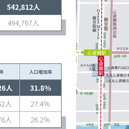
542,812人
494,767人
0年
人口増加率
726人
31.8%
862人
27.4％
376人
26.2％