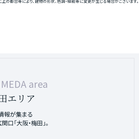
上の都合等により、建物の形状、色調・植栽等に変更が生じる場合がございます。
MEDA area
BASHI area
田エリア
リア
、情報が集まる
プや百貨店が集まる
関口「大阪・梅田」。
リア。
現地より約1,200m）