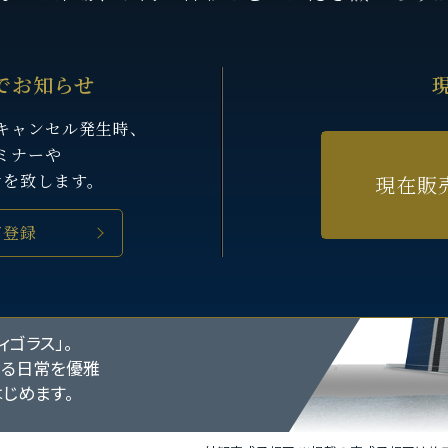
でお知らせ
キャンセル発生時、
ミナーや
せを致します。
現在販
ご登録
越
ゴラス」。
きる日常を優雅
じめます。