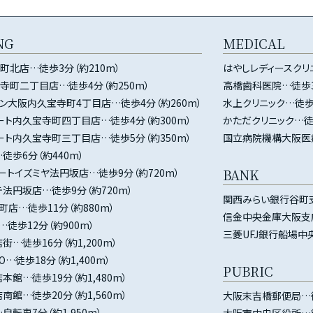
NG
MEDICAL
町北店…徒歩3分（約210m）
はやしレディースクリニ
寺町二丁目店…徒歩4分（約250m）
高橋歯科医院…徒歩3
ブン大阪内久宝寺町4丁目店…徒歩4分（約260m）
水上クリニック…徒歩4
ート内久宝寺町四丁目店…徒歩4分（約300m）
かただクリニック…徒歩
ート内久宝寺町三丁目店…徒歩5分（約350m）
国立病院機構大阪医療
徒歩6分（約440m）
ートイズミヤ法円坂店…徒歩9分（約720m）
BANK
テ法円坂店…徒歩9分（約720m）
関西みらい銀行谷町支
町店…徒歩11分（約880m）
信金中央金庫大阪支店
徒歩12分（約900m）
三菱UFJ銀行船場中央
…徒歩16分（約1,200m）
O…徒歩18分（約1,400m）
PUBRIC
館…徒歩19分（約1,480m）
館…徒歩20分（約1,560m）
大阪末吉橋郵便局…徒
転車7分（約1,950m）