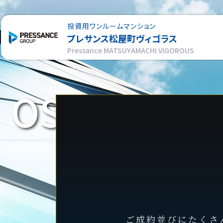
投資用ワンルームマンション
プレサンス
松屋町ヴィゴラス
Pressance MATSUYAMACHI VIGOROUS
OSAKA HEA
ご成約並びにたくさ