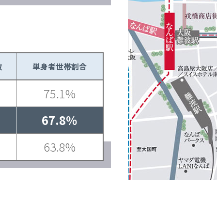
数
単身者世帯割合
75.1%
67.8％
63.8%