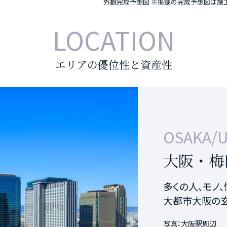
外観完成予想図
※掲載の完成予想図は施工
LOCATION
エリアの優位性と資産性
OSAKA/U
SHINSAI
大阪・梅
心斎橋エ
多くの人、モノ
ブランドショッ
大都市大阪の玄
トレンド発信エ
写真：大阪駅周辺
写真：心斎橋筋商店街（