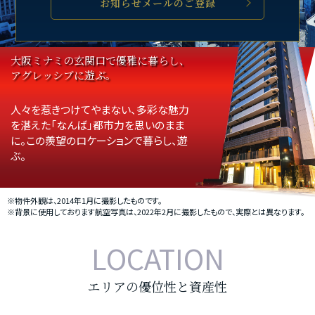
お知らせメールのご登録
大阪ミナミの玄関口で優雅に暮らし、
アグレッシブに遊ぶ。
人々を惹きつけてやまない、多彩な魅力
を湛えた「なんば」都市力を思いのまま
に。この羨望のロケーションで暮らし、遊
ぶ。
※物件外観は、2014年1月に撮影したものです。
※背景に使用しております航空写真は、2022年2月に撮影したもので、実際とは異なります。
LOCATION
エリアの優位性と資産性