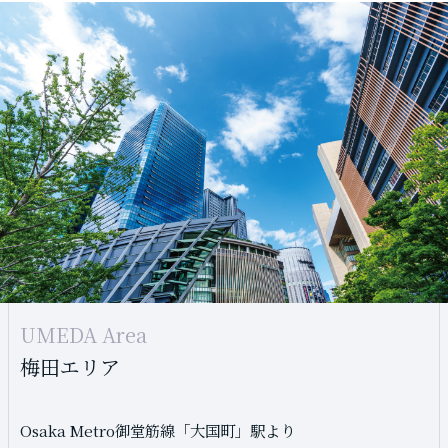
SHINSAIBASHI Area
HOMMACHI Area
UMEDA Area
心斎橋エリア
本町エリア
梅田エリア
Osaka Metro御堂筋線「大国町」駅より
Osaka Metro御堂筋線・四つ橋線「大国町」駅より
Osaka Metro御堂筋線「大国町」駅より