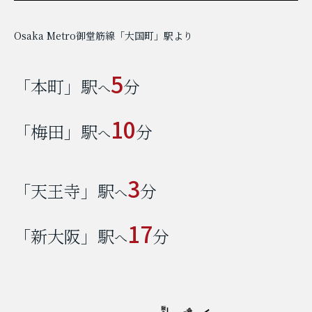
Osaka Metro御堂筋線「大国町」駅より
5
「本町」駅
分
へ
10
「梅田」駅
分
へ
3
「天王寺」駅
分
へ
17
「新大阪」駅
分
へ