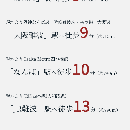
現地より阪神なんば線、近鉄難波線・奈良線・大阪線
9
「大阪難波」駅
徒歩
へ
分
（約710m）
現地よりOsaka Metro四つ橋線
10
「なんば」駅
徒歩
へ
分
（約790m）
現地よりJR関西本線(大和路線）
13
「JR難波」駅
徒歩
へ
分
（約990m）