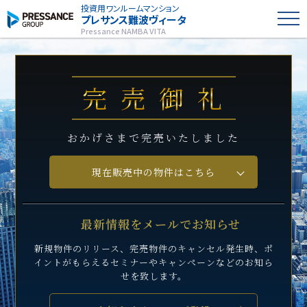
投資用ワンルームマンション
プレサンス
難波ヴィータ
Pressance NAMBA VITA
完売御礼
おかげさまで完売いたしました
現在販売中の物件はこちら
最新情報をメールでお知らせ
新規物件のリリース、完売物件のキャンセル発生時、
ポ
イントがもらえるセミナーや
キャンペーンなどのお知ら
せを致します。