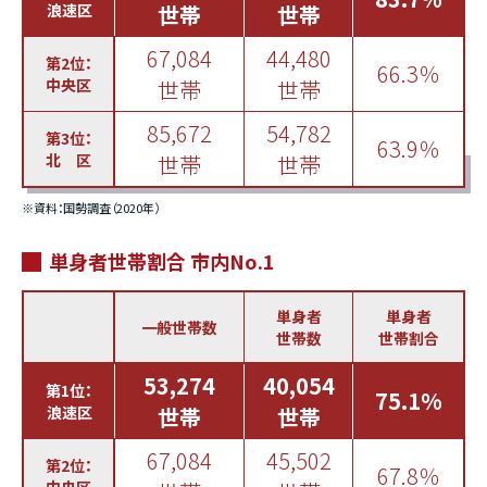
浪速区
世帯
世帯
67,084
44,480
第2位：
66.3％
中央区
世帯
世帯
85,672
54,782
第3位：
63.9％
北 区
世帯
世帯
※資料：国勢調査（2020年）
単身者世帯割合 市内No.1
単身者
単身者
一般世帯数
世帯数
世帯割合
53,274
40,054
第1位：
75.1%
浪速区
世帯
世帯
67,084
45,502
第2位：
67.8％
中央区