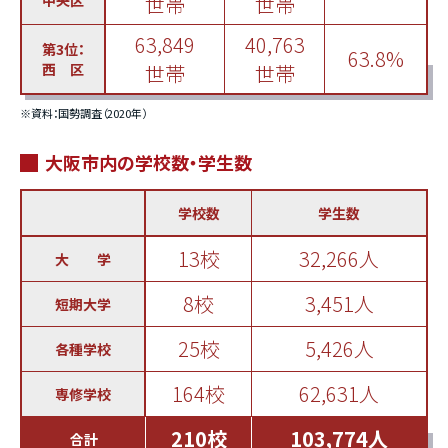
世帯
世帯
63,849
40,763
第3位：
63.8%
西 区
世帯
世帯
※資料：国勢調査（2020年）
大阪市内の学校数・学生数
学校数
学生数
13校
32,266人
大 学
8校
3,451人
短期大学
25校
5,426人
各種学校
164校
62,631人
専修学校
210校
103,774人
合計