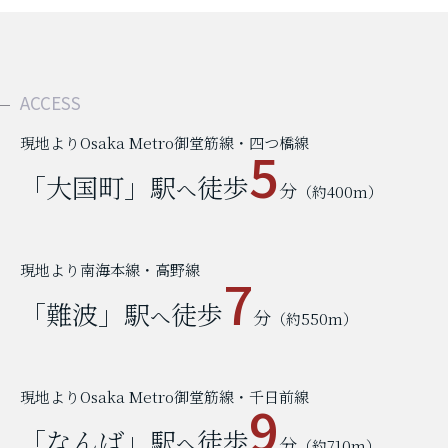
ACCESS
現地よりOsaka Metro御堂筋線・四つ橋線
5
「大国町」駅
徒歩
へ
分
（約400m）
現地より南海本線・高野線
7
「難波」駅
徒歩
へ
分
（約550m）
現地よりOsaka Metro御堂筋線・千日前線
9
「なんば」駅
徒歩
へ
分
（約710m）