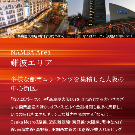
なんばパークス（現地より約450m）
髙島屋大阪店（現地より約750m）
NAMBA Area
難波エリア
多様な都市コンテンツを集積した大阪の
中心街区。
「なんばパークス」や「髙島屋大阪店」をはじめとする大小さまざ
まな商業施設のほか、オフィスビルや金融機関も数多く集積し、
いつの時代もエネルギッシュな魅力を発信する「なんば」。
Osaka Metro3路線、近鉄難波線・奈良線・大阪線、阪神なんば
線、南海本線・高野線、JR関西本線の10路線が乗入れるビッグ