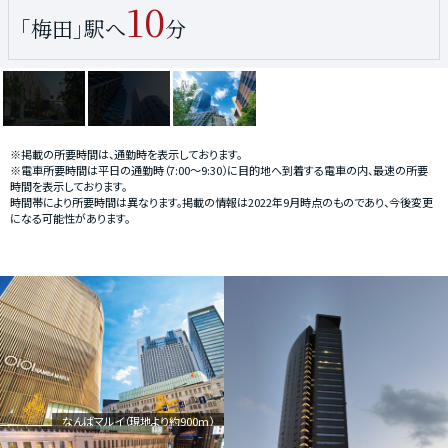
5
10
4
｢心斎橋｣駅へ
｢本町｣駅へ
｢梅田｣駅へ
分
分
分
※掲載の所要時間は、通勤時を表示しております。
※電車所要時間は平日の通勤時（7:00〜9:30）に目的地へ到着する電車の内、最速の所要
時間を表示しております。
時間帯により所要時間は異なります。掲載の情報は2022年9月時点のものであり、今後変更
になる可能性があります。
なんばマルイ（現地より約900m）