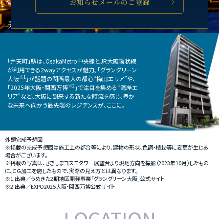
お知らせメールのご登録
弁天町から、新たな時代の波へ。
「弁天町」駅は、OsakaMetro中央線とJR大阪環状線
が利用できる2wayアクセスが魅力。「グラングリーン
※1
大阪
」が話題の関西最大の都心“梅田エリア”や、
※2
「2025年大阪・関西万博
」で注目を集める“湾岸エ
リア”など、大阪に到来する新たな時流を感じ、豊か
な未来へ向かう最先端のレジデンスが、ここに。
外観完成予想図
※掲載の完成予想図は施工上の都合等により、建物の形状、色調・植栽等に変更が生じる
場合がございます。
※掲載の写真は、さきしまコスモタワー展望台より現地方向を撮影（2023年10月）したもの
に、ＣＧ加工を施したもので、実際の見え方とは異なります。
※1.出典／うめきた2期地区開発事業「グラングリーン大阪」公式サイト
※2.出典／EXPO2025大阪・関西万博公式サイト
LOCATION