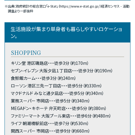
※出典：政府統計の総合窓口「e-Stat」（
https://www.e-stat.go.jp/
）経済センサス - 活動
調査より一部抜粋
生活施設が集まり単身者も暮らしやすいロケーショ
ン。
SHOPPING
キリン堂 港区磯路店・・・徒歩3分（約170m）
セブン-イレブン 大阪夕凪１丁目店・・・徒歩3分（約190m）
食鮮館カーム・・・徒歩3分（約240m）
ローソン 港区三先一丁目店・・・徒歩5分（約330m）
マクドナルド みなと通夕凪店・・・徒歩5分（約340m）
業務スーパー 市岡店・・・徒歩5分（約340m）
MEGAドン・キホーテ 弁天町店・・・徒歩5分（約380m）
ファミリーマート 大阪プール東店・・・徒歩6分（約480m）
ライフ 朝潮橋駅前店・・・徒歩7分（約530m）
関西スーパー 市岡店・・・徒歩9分（約660m）