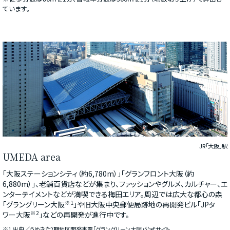
ています。
JR「大阪」駅
UMEDA area
「大阪ステーションシティ（約6,780m）」「グランフロント大阪（約
6,880m）」、老舗百貨店などが集まり、ファッションやグルメ、カルチャー、エ
ンターテイメントなどが満喫できる梅田エリア。周辺では広大な都心の森
※1
「グラングリーン大阪
」や旧大阪中央郵便局跡地の再開発ビル「JPタ
※2
ワー大阪
」などの再開発が進行中です。
※1.出典／うめきた2期地区開発事業「グラングリーン大阪」公式サイト