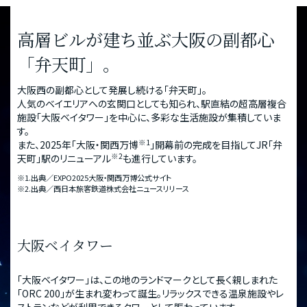
高層ビルが建ち並ぶ大阪の副都心
「弁天町」。
大阪西の副都心として発展し続ける「弁天町」。
人気のベイエリアへの玄関口としても知られ、駅直結の超高層複合
施設「大阪ベイタワー」を中心に、多彩な生活施設が集積していま
す。
※1
また、2025年「大阪・関西万博
」開幕前の完成を目指してJR「弁
※2
天町」駅のリニューアル
も進行しています。
※1.出典／EXPO2025大阪・関西万博公式サイト
※2.出典／西日本旅客鉄道株式会社ニュースリリース
大阪ベイタワー
「大阪ベイタワー」は、この地のランドマークとして長く親しまれた
「ORC 200」が生まれ変わって誕生。リラックスできる温泉施設やレ