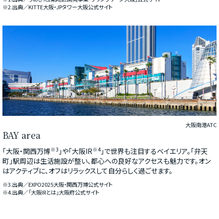
※2.出典／KITTE大阪・JPタワー大阪公式サイト
大阪南港ATC
BAY area
※3
※4
「大阪・関西万博
」や「大阪IR
」で世界も注目するベイエリア。「弁天
町」駅周辺は生活施設が整い、都心への良好なアクセスも魅力です。オン
はアクティブに、オフはリラックスして自分らしく過ごせます。
※3.出典／EXPO2025大阪・関西万博公式サイト
※4.出典／「大阪IRとは」大阪府公式サイト