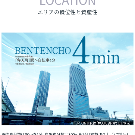
エリアの優位性と資産性
JR大阪環状線「弁天町」駅（約1,170m）
※徒歩分数は80ⅿを1分、自転車分数は300ⅿを1分（端数切り上げ）で算出し