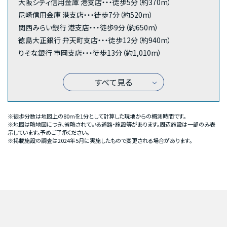
大阪シティ信用金庫 港支店・・・徒歩5分（約370m）
尼崎信用金庫 港支店・・・徒歩7分（約520m）
関西みらい銀行 港支店・・・徒歩9分（約650m）
徳島大正銀行 弁天町支店・・・徒歩12分（約940m）
りそな銀行 市岡支店・・・徒歩13分（約1,010m）
すべて見る
※徒歩分数は地図上の80mを1分として計算した現地からの概測時間です。
※地図は略地図につき、省略されている道路・施設等があります。周辺施設は一部のみ表
示しています。予めご了承ください。
※掲載施設の調査は2024年5月に実施したもので変更される場合があります。