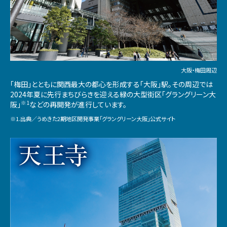
大阪・梅田周辺
「梅田」とともに関西最大の都心を形成する「大阪」駅。その周辺では
2024年夏に先行まちびらきを迎える緑の大型街区「グラングリーン大
※1
阪」
などの再開発が進行しています。
※1.出典／うめきた2期地区開発事業「グラングリーン大阪」公式サイト