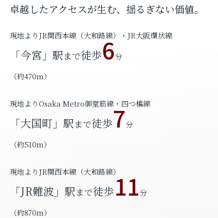
卓越したアクセスが生む、揺るぎない価値。
現地よりJR関西本線（大和路線）・JR大阪環状線
6
「今宮」駅
徒歩
まで
分
（約470m）
現地よりOsaka Metro御堂筋線・四つ橋線
7
「大国町」駅
徒歩
まで
分
（約510m）
現地よりJR関西本線（大和路線）
11
「JR難波」駅
徒歩
まで
分
（約870m）