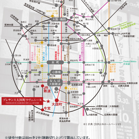
※徒歩分数は80ⅿを1分（端数切り上げ）で算出しています。