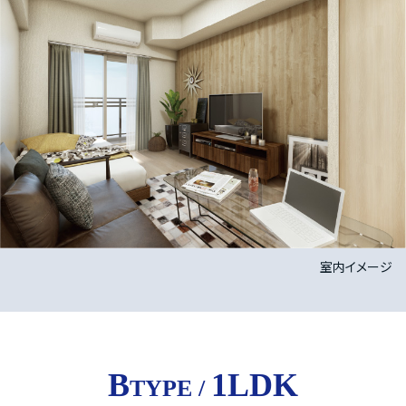
室内イメージ
B
1LDK
TYPE /