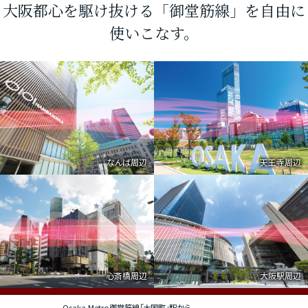
大阪都心を駆け抜ける「御堂筋線」を自由に
使いこなす。
なんば周辺
天王寺周辺
心斎橋周辺
大阪駅周辺
Osaka Metro御堂筋線「大国町」駅から