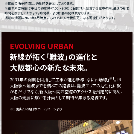
※掲載の所要時間は、通勤時を表示しております。
※電車所要時間は平日の通勤時（7:00〜9:30）に目的地へ到着する電車の内、最速の所要
時間を表示しております。時間帯により所要時間は異なります。
掲載の情報は2023年4月時点のものであり、今後変更になる可能性があります。
EVOLVING URBAN
新線が拓く「難波」の進化と
大阪都心の新たな未来。
※1
2031年の開業を目指して工事が進む新線「なにわ筋線」
。JR
大阪駅〜難波までを結ぶこの路線は、難波エリアの活性化に繋
がるだけでなく、新大阪〜関西空港のアクセスを飛躍的に高め、
大阪の発展に繋がる計画として期待が集まる路線です。
※1 出典：JR西日本ホームページより