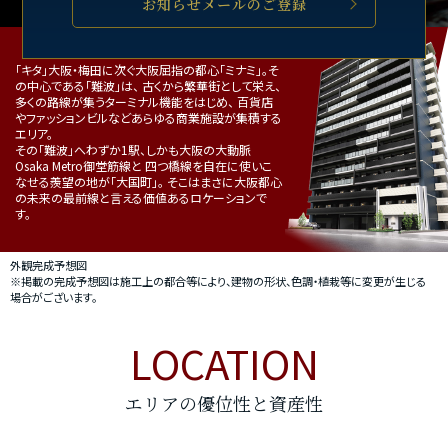
お知らせメールのご登録
「キタ」大阪・梅田に次ぐ大阪屈指の都心「ミナミ」。そ
の中心である「難波」は、 古くから繁華街として栄え、
多くの路線が集うターミナル機能をはじめ、 百貨店
やファッションビルなどあらゆる商業施設が集積する
エリア。
その「難波」へわずか1駅、しかも大阪の大動脈
Osaka Metro御堂筋線と 四つ橋線を自在に使いこ
なせる羨望の地が「大国町」。 そこはまさに大阪都心
の未来の最前線と言える価値あるロケーションで
す。
外観完成予想図
※掲載の完成予想図は施工上の都合等により、建物の形状、色調・植栽等に変更が生じる
場合がございます。
LOCATION
エリアの優位性と資産性