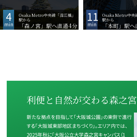
4
11
Osaka Metro中央線「深江橋」
Osaka Metro
駅から
駅から
min
min
4
「森ノ宮」駅へ直通
分
「本町」駅へ
利便と自然が交わる森之宮
新たな拠点を目指して「大阪城公園」の東側で進行
する「大阪城東部地区まちづくり」。エリア内では、
2025年秋に「大阪公立大学森之宮キャンパス（1