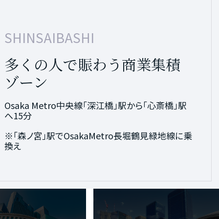
MORINOMIYA
HOMMACHI
SHINSAIBASHI
NAMBA
UMEDA
大阪城に近接、周辺の再開
大阪有数のビジネス街へダイ
多くの人で賑わう商業集積
大阪南の玄関口となるメガ
進化し続ける大阪都心の中
発が注目される
レクト
ゾーン
ターミナル
核
Osaka Metro中央線「深江橋」駅から「森ノ宮」駅へ
Osaka Metro中央線「深江橋」駅から「本町」駅へ
Osaka Metro中央線「深江橋」駅から「心斎橋」駅
Osaka Metro中央線「深江橋」駅から「なんば」駅
Osaka Metro中央線「深江橋」駅から「梅田」駅へ
直通4分
直通11分
へ15分
へ17分
19分
※「森ノ宮」駅でOsakaMetro長堀鶴見緑地線に乗
※「本町」駅でOsakaMetro四つ橋線に乗換え
※「本町」駅でOsakaMetro御堂筋線に乗換え
換え