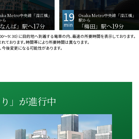
19
saka Metro中央線「深江橋」
Osaka Metro中央線「深江橋」
から
駅から
min
17
19
なんば」駅へ
分
「梅田」駅へ
分
00～9：30）に目的地へ到着する電車の内、最速の所要時間を表示しております。
まれております。時間帯により所要時間は異なります。
り、今後変更になる可能性があります。
くり」が進行中