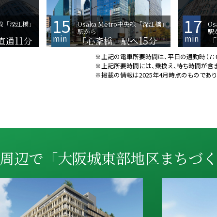
15
17
中央線「深江橋」
Osaka Metro中央線「深江橋」
O
駅から
駅
min
min
11
15
直通
分
「心斎橋」駅へ
分
「
※上記の電車所要時間は、平日の通勤時（7：
※上記所要時間には、乗換え、待ち時間が含
※掲載の情報は2025年4月時点のものであ
周辺で「大阪城東部地区まちづ