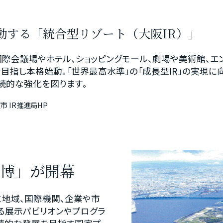
始動する「統合型リゾート（大阪IR）」
洲に、国際会議場やホテル、ショッピングモール、劇場や美術館、
業を目指し本格始動。「世界最高水準」の「成長型IR」の実現
続的な強化を図ります。
 IR推進局HP
西万博」が開幕
と地域、国際機関、企業や市
る展示パビリオンやプログラ