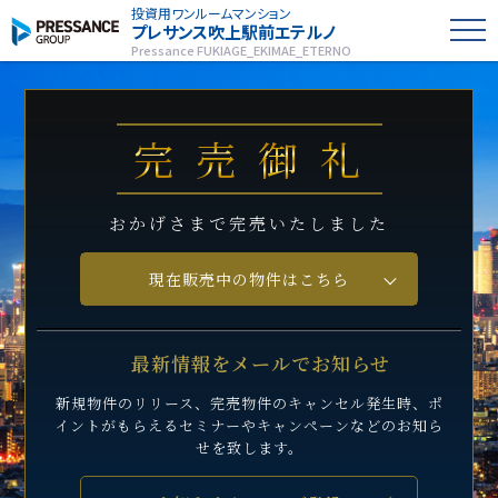
投資用ワンルームマンション
プレサンス
吹上駅前エテルノ
Pressance FUKIAGE_EKIMAE_ETERNO
完売御礼
おかげさまで完売いたしました
現在販売中の物件はこちら
最新情報をメールでお知らせ
新規物件のリリース、完売物件のキャンセル発生時、
ポ
イントがもらえるセミナーや
キャンペーンなどのお知ら
せを致します。