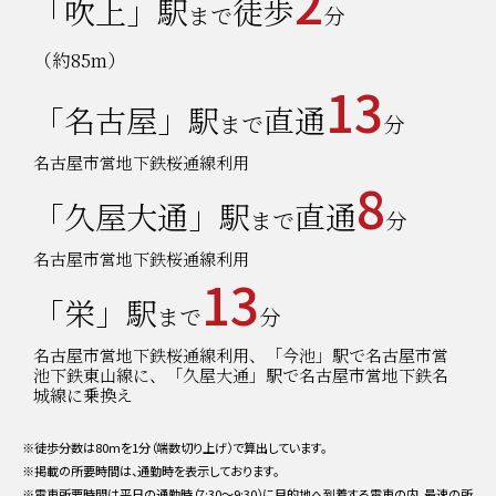
2
「吹上」駅
徒歩
まで
分
（約85m）
13
「名古屋」駅
直通
まで
分
名古屋市営地下鉄桜通線利用
8
「久屋大通」駅
直通
まで
分
名古屋市営地下鉄桜通線利用
13
「栄」駅
まで
分
名古屋市営地下鉄桜通線利用、「今池」駅で名古屋市営
池下鉄東山線に、「久屋大通」駅で名古屋市営地下鉄名
城線に乗換え
※徒歩分数は80mを1分（端数切り上げ）で算出しています。
※掲載の所要時間は、通勤時を表示しております。
※電車所要時間は平日の通勤時（7:30〜9:30）に目的地へ到着する電車の内、最速の所