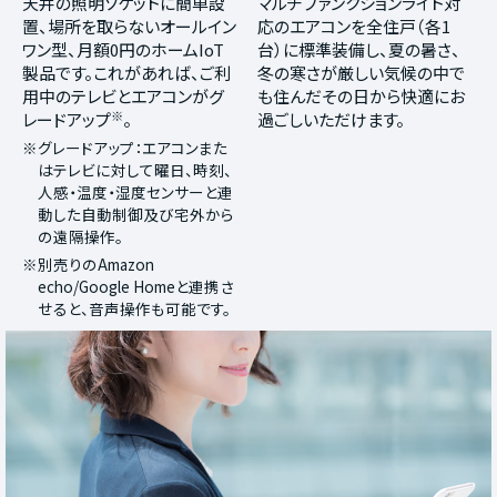
天井の照明ソケットに簡単設
マルチファンクションライト対
置、場所を取らないオールイン
応のエアコンを全住戸（各1
ワン型、月額0円のホームIoT
台）に標準装備し、夏の暑さ、
製品です。これがあれば、ご利
冬の寒さが厳しい気候の中で
用中のテレビとエアコンがグ
も住んだその日から快適にお
※
レードアップ
。
過ごしいただけます。
※グレードアップ：エアコンまた
はテレビに対して曜日、時刻、
人感・温度・湿度センサーと連
動した自動制御及び宅外から
の遠隔操作。
※別売りのAmazon
echo/Google Homeと連携さ
せると、音声操作も可能です。