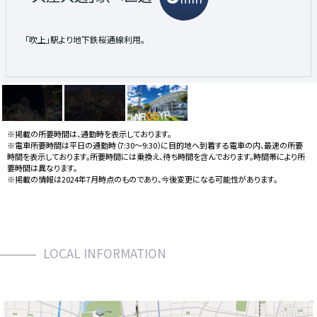
地下鉄桜通線利用、「今池」駅で地下鉄東山線に、「久屋大通」駅
「吹上」駅より地下鉄桜通線利用。
「吹上」駅より地下鉄桜通線利用。
で地下鉄名城線に乗換え。
※掲載の所要時間は、通勤時を表示しております。
※電車所要時間は平日の通勤時（7:30〜9:30）に目的地へ到着する電車の内、最速の所要
時間を表示しております。所要時間には乗換え、待ち時間を含んでおります。時間帯により所
要時間は異なります。
※掲載の情報は2024年7月時点のものであり、今後変更になる可能性があります。
LOCAL INFORMATION