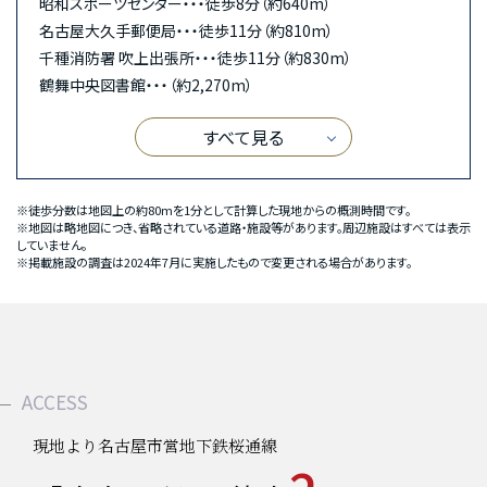
昭和スポーツセンター・・・徒歩8分（約640m）
名古屋大久手郵便局・・・徒歩11分（約810m）
千種消防署 吹上出張所・・・徒歩11分（約830m）
鶴舞中央図書館・・・（約2,270m）
すべて見る
※徒歩分数は地図上の約80mを1分として計算した現地からの概測時間です。
※地図は略地図につき、省略されている道路・施設等があります。周辺施設はすべては表示
していません。
※掲載施設の調査は2024年7月に実施したもので変更される場合があります。
ACCESS
現地より名古屋市営地下鉄桜通線