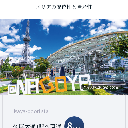
エリアの優位性と資産性
久屋大通公園（約3,300m）
「名古屋」駅周辺
「栄」駅周辺
Sakae sta.
Nagoya sta.
Hisaya-odori sta.
13
13
8
「栄」駅へ
「名古屋」駅へ直通
「久屋大通」駅へ直通
min
min
min