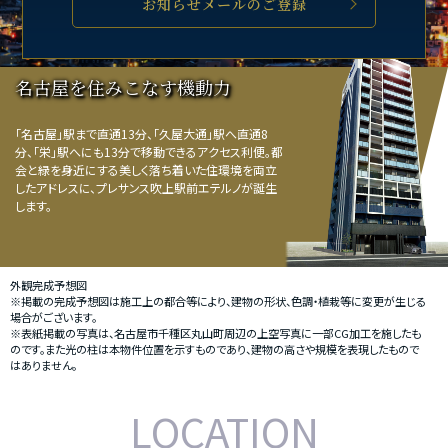
お知らせメールのご登録
名古屋を住みこなす機動力
「名古屋」駅まで直通13分、「久屋大通」駅へ直通8
分、「栄」駅へにも13分で移動できるアクセス利便。都
会と緑を身近にする美しく落ち着いた住環境を両立
したアドレスに、プレサンス吹上駅前エテルノが誕生
します。
外観完成予想図
※掲載の完成予想図は施工上の都合等により、建物の形状、色調・植栽等に変更が生じる
場合がございます。
※表紙掲載の写真は、名古屋市千種区丸山町周辺の上空写真に一部CG加工を施したも
のです。また光の柱は本物件位置を示すものであり、建物の高さや規模を表現したもので
はありません。
LOCATION