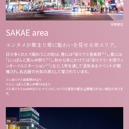
栄駅周辺
SAKAE area
エンタメが集まり
常に賑わいを見せる栄エリア。
※1
日々多くの人で賑わうこの街は、春には「栄ミナミ音楽祭
」、夏には
※2
「にっぽんど真ん中祭り
」、秋から冬にかけては「栄ミナミ・大須ウィ
※3
ンターイルミネーション
」など、1年を通して活気あるイベントが開
催され、名古屋の元気の源として愛されています。
※1.栄ミナミ音楽祭HPより
※2.にっぽんど真ん中祭りHPより
※3.栄ミナミwebHPより※イベントについては運営の都合上開催されない場合がありま
す。