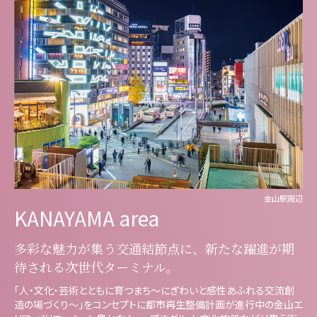
金山駅周辺
KANAYAMA area
多彩な魅力が集う交通結節点に、
新たな躍進が期
待される次世代ターミナル。
「人・文化・芸術とともに育つまち～にぎわいと感性あふれる交流創
造の場づくり～」をコンセプトに都市再生整備計画が進行中の金山エ