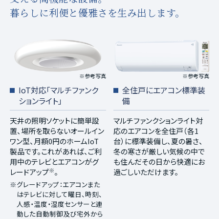
暮らしに利便と優雅さを生み出します。
※参考写真
※参考写真
IoT対応「マルチファンク
全住戸にエアコン標準装
ションライト」
備
天井の照明ソケットに簡単設
マルチファンクションライト対
置、場所を取らないオールイン
応のエアコンを全住戸（各1
ワン型、月額0円のホームIoT
台）に標準装備し、夏の暑さ、
製品です。これがあれば、ご利
冬の寒さが厳しい気候の中で
用中のテレビとエアコンがグ
も住んだその日から快適にお
※
レードアップ
。
過ごしいただけます。
※グレードアップ：エアコンまた
はテレビに対して曜日、時刻、
人感・温度・湿度センサーと連
動した自動制御及び宅外から