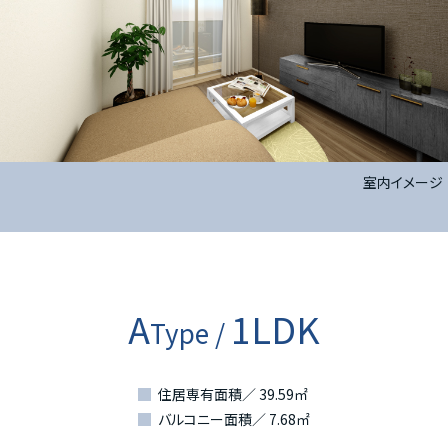
室内イメージ
A
1LDK
Type /
住居専有面積／ 39.59㎡
バルコニー面積／ 7.68㎡