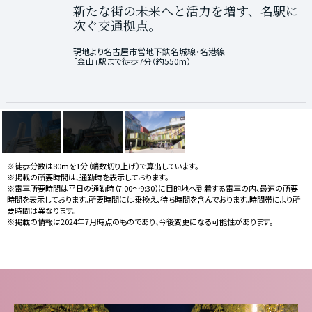
名古屋の玄関口として、アクセスの起点
お買い物から遊び場まで、あらゆる魅
新たな街の未来へと活力を増す、名駅に
となるビッグターミナル。
力を詰め込んだ、
次ぐ交通拠点。
名古屋を代表する繁
華街。
JR中央本線「金山」駅から「名古屋」駅へ3分
現地より名古屋市営地下鉄名城線・名港線
「金山」駅まで徒歩7分（約550m）
名古屋市営地下鉄名城線「東別院」駅から
「栄」駅へ6分
※徒歩分数は80ⅿを1分（端数切り上げ）で算出しています。
※掲載の所要時間は、通勤時を表示しております。
※電車所要時間は平日の通勤時（7:00〜9:30）に目的地へ到着する電車の内、最速の所要
時間を表示しております。所要時間には乗換え、待ち時間を含んでおります。時間帯により所
要時間は異なります。
※掲載の情報は2024年7月時点のものであり、今後変更になる可能性があります。