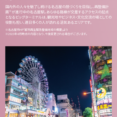
国内外の人々を魅了し続ける名古屋の顔づくりを目指し、再整備計
※
画
が進行中の名古屋駅。あらゆる路線が交差するアクセスの起点
となるビッグターミナルは、観光地やビジネス・文化交流の場としての
役割も担い、連日多くの人が訪れる活気あるエリアです。
※名古屋市HP「都市再生緊急整備地域の概要」より
※2023年4月時点の内容となり、今後変更される場合がございます。