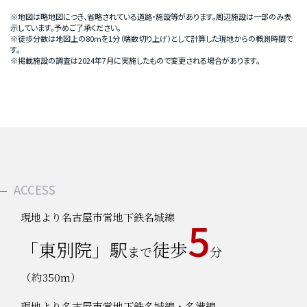
※地図は略地図につき、省略されている道路・施設等があります。周辺施設は一部のみ表
示しています。予めご了承ください。
※徒歩分数は地図上の80mを1分（端数切り上げ）として計算した現地からの概測時間で
す。
※掲載施設の調査は2024年7月に実施したもので変更される場合があります。
ACCESS
現地より名古屋市営地下鉄名城線
5
「東別院」駅
徒歩
まで
分
（約350m）
現地より名古屋市営地下鉄名城線・名港線