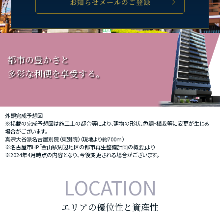
お知らせメールのご登録
都市の豊かさと
多彩な利便を享受する。
外観完成予想図
※掲載の完成予想図は施工上の都合等により、建物の形状、色調・植栽等に変更が生じる
場合がございます。
真宗大谷派名古屋別院（東別院）（現地より約700m）
※名古屋市HP「金山駅周辺地区の都市再生整備計画の概要」より
※2024年4月時点の内容となり、今後変更される場合がございます。
LOCATION
エリアの優位性と資産性