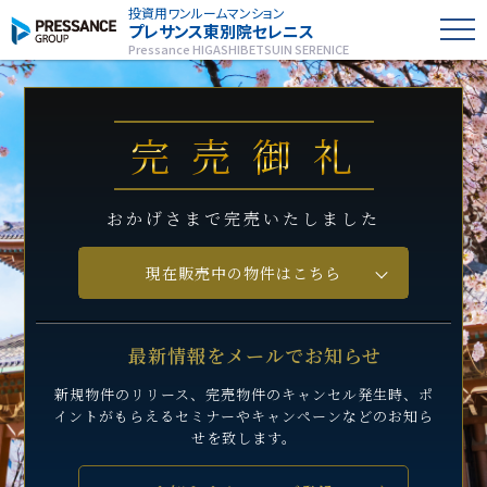
投資用ワンルームマンション
プレサンス
東別院セレニス
Pressance HIGASHIBETSUIN SERENICE
完売御礼
おかげさまで完売いたしました
現在販売中の物件はこちら
最新情報をメールでお知らせ
新規物件のリリース、完売物件のキャンセル発生時、
ポ
イントがもらえるセミナーや
キャンペーンなどのお知ら
せを致します。