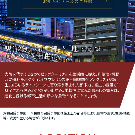
お知らせメールのご登録
駅前2分、｢新幹線｣と｢地下鉄｣で
何処へでも自由に。
大阪を代表する2つのビッグターミナルを生活圏に捉え、利便性・機動
力に優れたポジションに「プレサンス東三国駅前グランクラス」が誕
生。あらゆるライフシーンに寄り添う恵まれた都市力、 幅広い世帯が
魅了される住み心地の良い街並み。柔軟性に富んだ暮らしの舞台は、
進化し続ける都市生活の新たな象徴となることでしょう。
外観完成予想図 ※掲載の完成予想図は施工上の都合等により、建物の形状、色調・植栽
等に変更が生じる場合がございます。