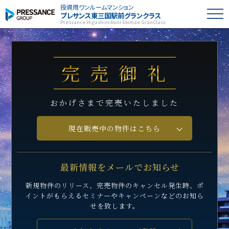
投資用ワンルームマンション
プレサンス
東三国駅前グランクラス
Pressance Higashimikuni-Ekimae GranClass
完売御礼
おかげさまで完売いたしました
現在販売中の物件はこちら
最新情報をメールでお知らせ
新規物件のリリース、完売物件のキャンセル発生時、
ポ
イントがもらえるセミナーや
キャンペーンなどのお知ら
せを致します。