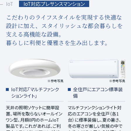
IoT
IoT対応プレサンスマンション
こだわりのライフスタイルを実現する快適な
設計に加え、
スタイリッシュな都会暮らしを
支える高機能な設備。
暮らしに利便と優雅さを生み出します。
※参考写真
※参考写真
IoT対応「マルチファンク
全住戸にエアコン標準装
ションライト」
備
天井の照明ソケットに簡単設
マルチファンクションライト対
置、場所を取らないオールイン
応のエアコンを全住戸（各1
ワン型、月額0円のホームIoT
台）に標準装備し、夏の暑さ、
製品です。これがあれば、ご利
冬の寒さが厳しい気候の中で