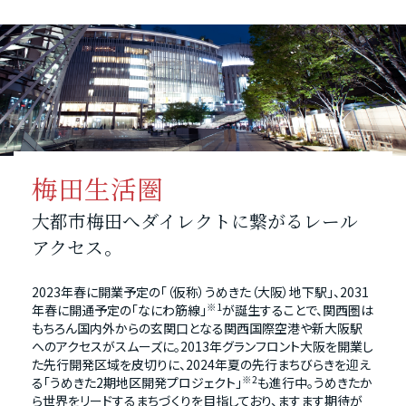
梅田生活圏
大都市梅田へダイレクトに繋がるレール
アクセス。
2023年春に開業予定の「（仮称）うめきた（大阪）地下駅」、2031
※1
年春に開通予定の「なにわ筋線」
が誕生することで、関西圏は
もちろん国内外からの玄関口となる関西国際空港や新大阪駅
へのアクセスがスムーズに。2013年グランフロント大阪を開業し
た先行開発区域を皮切りに、2024年夏の先行まちびらきを迎え
※2
る「うめきた2期地区開発プロジェクト」
も進行中。うめきたか
ら世界をリードするまちづくりを目指しており、ますます期待が