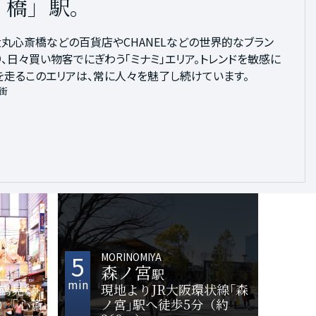
阪」駅。
駅。
橋」駅。
る「森ノ宮」駅。
阪をはじめ、阪急うめだ本店や大丸梅田店といった百貨店
トラン、ホテルから美術館までさまざまな施設が入る地上
大丸心斎橋などの百貨店やCHANELなどの世界的なブラン
して太閤豊臣秀吉が建てた大阪のシンボル、大阪城。その
業施設が集まる「キタ」エリア。神戸や京都にもつながる巨大
誇る超高層ビルあべのハルカス。大阪最大級のモール型ショッ
、日々買い物客でにぎわう「ミナミ」エリア。トレンドを敏感に
さ約105.4haの敷地面積を誇る大阪城公園では、春には桜
阪の玄関口として日々多くの人が利用しています。
べのキューズモール。注目を集める、活気あふれる街「天王
を走るこのエリアは、常に人々を魅了し続けています。
ではカフェやレストランもオープンし、さらに人気を集めるス
ラマルチメディア梅田
街
す。
ス
OSAKA
5
MORINOMIYA
森ノ宮
駅
min
長堀鶴見緑
現地よりJR大阪環状線｢森
り「心斎
ノ宮｣駅へ徒歩5分（約