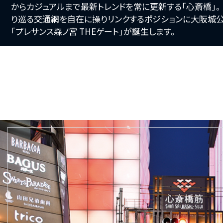
からカジュアルまで最新トレンドを常に更新する｢心斎橋｣。
り巡る交通網を自在に操りリンクするポジションに大阪城
｢プレサンス森ノ宮 THEゲート｣が誕生します。