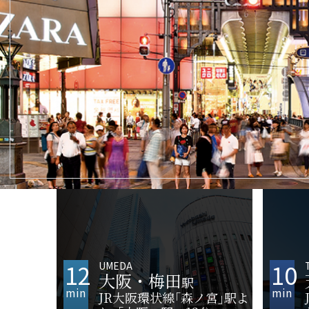
12
10
UMEDA
大阪・梅田
駅
min
min
JR大阪環状線｢森ノ宮｣駅よ