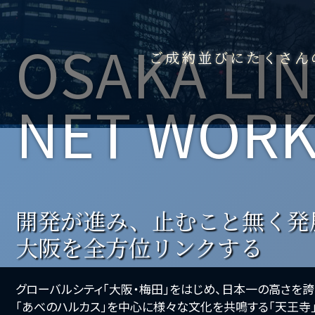
OSAKA LI
ご成約並びにたくさん
NET WOR
開発が進み、止むこと無く発
大阪を全方位リンクする
グローバルシティ｢大阪・梅田｣をはじめ、日本一の高さを誇
｢あべのハルカス｣を中心に様々な文化を共鳴する｢天王寺｣