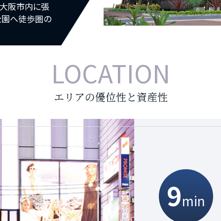
 大阪市内に張
公園へ徒歩圏の
LOCATION
エリアの優位性と資産性
12
10
9
5
min
min
min
min