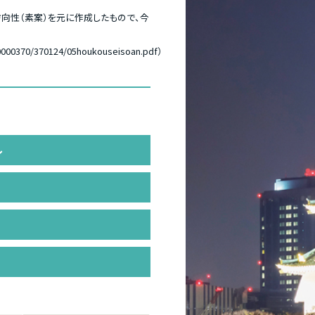
方向性（素案）を元に作成したもので、今
s/0000370/370124/05houkouseisoan.pdf
）
ル