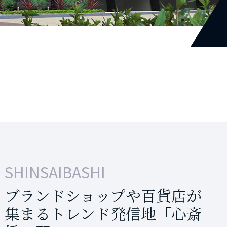
OSAKA UMEDA
TENNOJI
SHINSAIBASHI
MORINOMIYA
多くの人、モノ、情報が集ま
再開発を経てさらに魅力を
ブランドショップや百貨店が
都心のオアシス大阪城公園が
る大都市大阪の玄関口「大
増した大都市「天王寺」
集まるトレンド発信地「心斎
あり、さらに再開発も控え