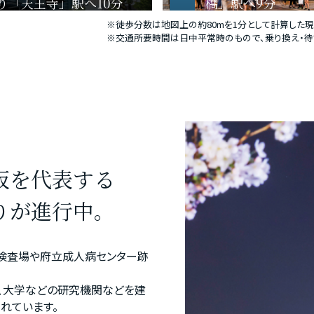
り「天王寺」駅へ10分
橋」駅へ9分
※徒歩分数は地図上の約80mを1分として計算した
※交通所要時間は日中平常時のもので、乗り換え・待
阪を代表する
りが進行中。
検査場や府立成人病センター跡
、大学などの研究機関などを建
れています。