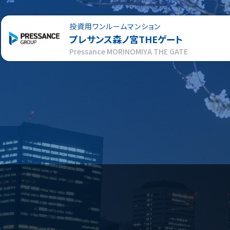
投資用ワンルームマンション
プレサンス
森ノ宮THEゲート
Pressance MORINOMIYA THE GATE