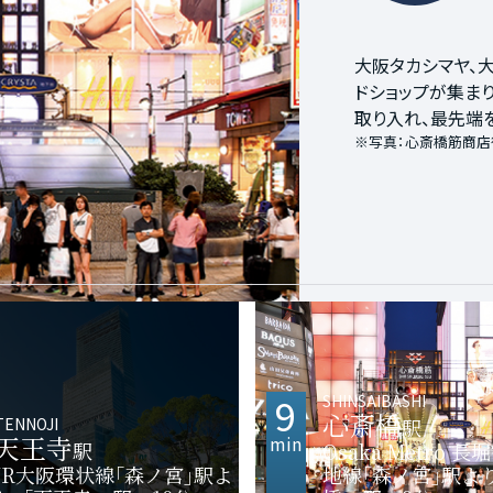
グランフロント大
近鉄百貨店やレス
大阪タカシマヤ、
天下統一の拠点と
や、さまざまな商
300ｍの高さを
ドショップが集まり
大阪城を有する、広
ターミナルで、大
ピングセンターあ
取り入れ、最先端
が咲き誇り、近年
※写真：ヨドバシカメ
寺」エリアです。
※写真：心斎橋筋商店
ポットとなっていま
※写真：あべのハルカ
※写真：JO-TERRACE 
9
SHINSAIBASHI
心斎橋
TENNOJI
駅
天王寺
min
駅
Osaka Metro 
JR大阪環状線｢森ノ宮｣駅よ
地線｢森ノ宮｣駅よ