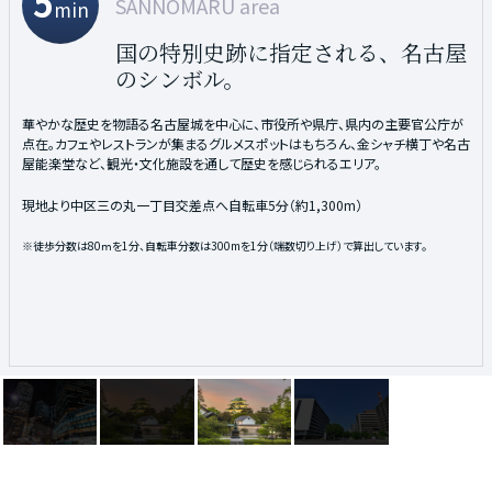
11
9
6
5
NAGOYA Sta. area
NAGOYA CASTLE area
SANNOMARU area
MARUNOUCHI area
min
min
min
min
一大商業ゾーンを形成する、名古屋
国の特別史跡に指定される、名古屋
国の特別史跡に指定される、名古屋
中部地方最大の都市名古屋を牽引す
の玄関口。
のシンボル。
のシンボル。
るオフィス街。
※
「名駅（めいえき）」と地元民に親しまれ、近年は駅前広場の再整備計画
華やかな歴史を物語る名古屋城を中心に、市役所や県庁、県内の主要官公庁が
華やかな歴史を物語る名古屋城を中心に、市役所や県庁、県内の主要官公庁が
名古屋城の南に位置し、金融・大手本社など多くの企業が集うビジネス街。さま
が進行
中。県内外へのアクセスの起点となるビッグターミナル周辺には、超高層の複合
点在。カフェやレストランが集まるグルメスポットはもちろん、金シャチ横丁や名古
点在。カフェやレストランが集まるグルメスポットはもちろん、金シャチ横丁や名古
ざまな分野の産業が発展してきた名古屋経済を牽引するエリアのひとつ。交通利
商業施設や地下街が広がるほか、徒歩圏内には多くの観光や文化施設が点在す
屋能楽堂など、観光・文化施設を通して歴史を感じられるエリア。
屋能楽堂など、観光・文化施設を通して歴史を感じられるエリア。
便性の高さや職・遊が近接する住区としての需要も高まっているエリア。
る名古屋を代表する中心地。
現地より名古屋城へ自転車6分（約1,600m）
現地より中区三の丸一丁目交差点へ自転車5分（約1,300m）
現地より名古屋市営地下鉄桜通線・鶴舞線｢丸の内｣駅へ徒歩11分（約850m）
現地より名古屋市営地下鉄東山線・桜通線
｢名古屋｣駅へ徒歩9分（約650m）
※徒歩分数は80ⅿを1分、自転車分数は300mを1分（端数切り上げ）で算出しています。
※徒歩分数は80ⅿを1分、自転車分数は300mを1分（端数切り上げ）で算出しています。
※徒歩分数は80ⅿを1分、自転車分数は300mを1分（端数切り上げ）で算出しています。
※出典：名古屋市HPより「名古屋駅駅前広場の再整備プラン」
※徒歩分数は80ⅿを1分、自転車分数は300mを1分（端数切り上げ）で算出しています。