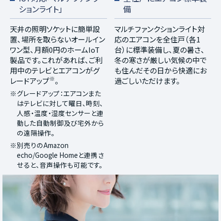
ションライト」
備
天井の照明ソケットに簡単設
マルチファンクションライト対
置、場所を取らないオールイン
応のエアコンを全住戸（各1
ワン型、月額0円のホームIoT
台）に標準装備し、夏の暑さ、
製品です。これがあれば、ご利
冬の寒さが厳しい気候の中で
用中のテレビとエアコンがグ
も住んだその日から快適にお
※
レードアップ
。
過ごしいただけます。
※グレードアップ：エアコンまた
はテレビに対して曜日、時刻、
人感・温度・湿度センサーと連
動した自動制御及び宅外から
の遠隔操作。
※別売りのAmazon
echo/Google Homeと連携さ
せると、音声操作も可能です。