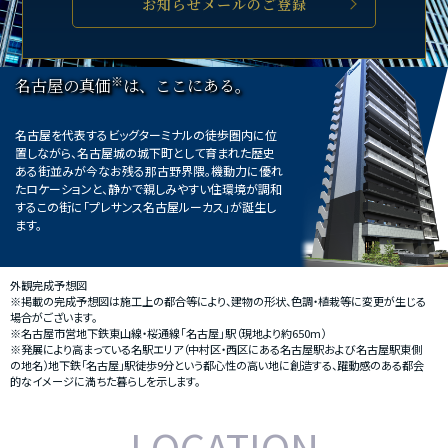
お知らせメールのご登録
※
名古屋の真価
は、ここにある。
名古屋を代表するビッグターミナルの徒歩圏内に位
置しながら、名古屋城の城下町として育まれた歴史
ある街並みが今なお残る那古野界隈。機動力に優れ
たロケーションと、静かで親しみやすい住環境が調和
するこの街に「プレサンス名古屋ルーカス」が誕生し
ます。
外観完成予想図
※掲載の完成予想図は施工上の都合等により、建物の形状、色調・植栽等に変更が生じる
場合がございます。
※名古屋市営地下鉄東山線・桜通線｢名古屋｣駅（現地より約650m）
※発展により高まっている名駅エリア（中村区・西区にある名古屋駅および名古屋駅東側
の地名）地下鉄「名古屋」駅徒歩9分という都心性の高い地に創造する、躍動感のある都会
的なイメージに満ちた暮らしを示します。
LOCATION