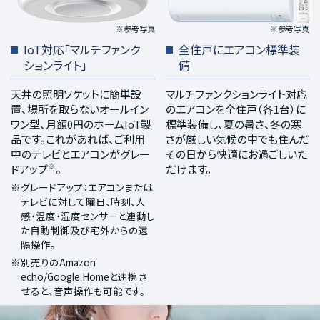
※参考写真
※参考写真
IoT対応「マルチファンク
全住戸にエアコン標準装
ションライト」
備
天井の照明ソケットに簡単設
マルチファンクションライト対応
置、場所を取らないオールイン
のエアコンを全住戸（各1台）に
ワン型、月額0円のホームIoT製
標準装備し、夏の暑さ、冬の寒
品です。これがあれば、ご利用
さが厳しい気候の中でも住んだ
中のテレビとエアコンがグレー
その日から快適にお過ごしいた
※
ドアップ
。
だけます。
※グレードアップ：エアコンまたは
テレビに対して曜日、時刻、人
感・温度・湿度センサーと連動し
た自動制御及び宅外からの遠
隔操作。
※別売りのAmazon
echo/Google Homeと連携さ
せると、音声操作も可能です。