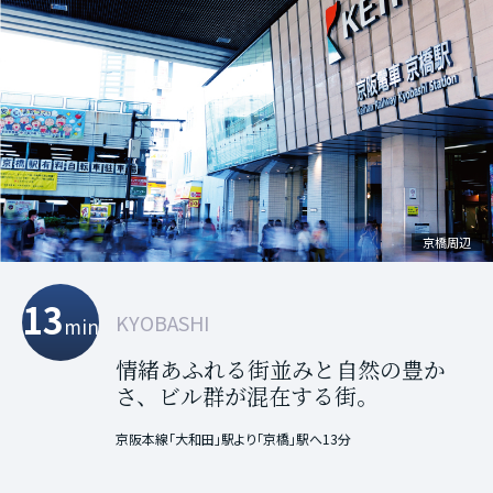
淀屋橋周辺
京橋周辺
北浜周辺
13
18
20
KYOBASHI
KITAHAMA
YODOYABASHI
min
min
min
情緒あふれる街並みと自然の豊か
大阪の経済を支えてきた金融の中心
近代建築が点在する美しい街並み
さ、
地に、
に、
ビル群が混在する街。
商都大阪の歴史が残るビジネス
瀟洒な建物やお店が集う街。
街。
京阪本線｢大和田｣駅より「京橋」駅へ13分
京阪本線｢大和田｣駅より「北浜」駅へ18分
京阪本線｢大和田｣駅より「淀屋橋」駅へ20分