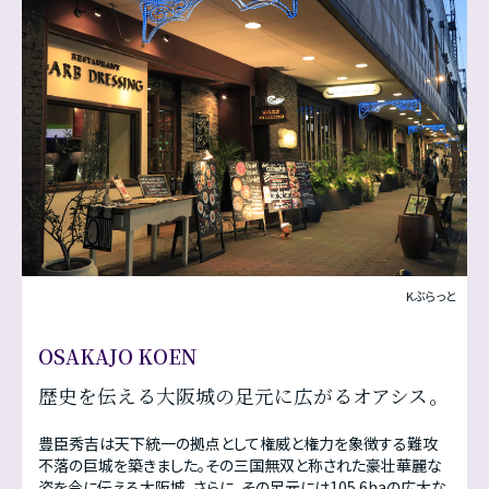
Kぶらっと
OSAKAJO KOEN
歴史を伝える大阪城の足元に広がるオアシス。
豊臣秀吉は天下統一の拠点として権威と権力を象徴する難攻
不落の巨城を築きました。その三国無双と称された豪壮華麗な
姿を今に伝える大阪城。さらに、その足元には105.6haの広大な