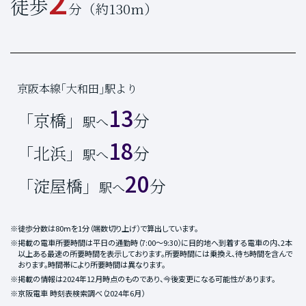
徒歩
分（約130m）
京阪本線｢大和田｣駅より
13
「京橋」
分
駅へ
18
「北浜」
分
駅へ
20
「淀屋橋」
分
駅へ
※徒歩分数は80ⅿを1分（端数切り上げ）で算出しています。
※掲載の電車所要時間は平日の通勤時（7:00〜9:30）に目的地へ到着する電車の内、2本
以上ある最速の所要時間を表示しております。所要時間には乗換え、待ち時間を含んで
おります。時間帯により所要時間は異なります。
※掲載の情報は2024年12月時点のものであり、今後変更になる可能性があります。
※京阪電車 時刻表検索調べ（2024年6月）