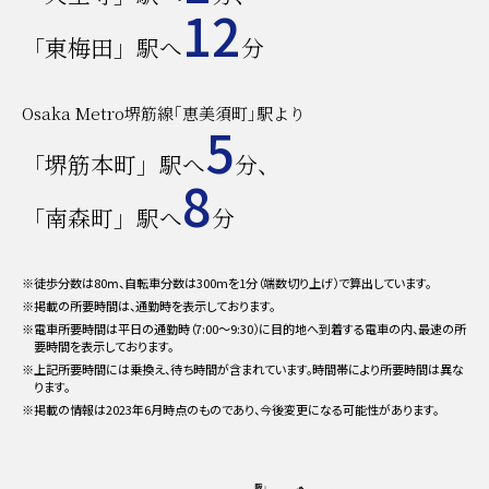
12
「東梅田」駅へ
分
Osaka Metro堺筋線｢恵美須町｣駅より
5
「堺筋本町」駅へ
分、
8
「南森町」駅へ
分
※徒歩分数は80ⅿ、自転車分数は300mを1分（端数切り上げ）で算出しています。
※掲載の所要時間は、通勤時を表示しております。
※電車所要時間は平日の通勤時（7:00〜9:30）に目的地へ到着する電車の内、最速の所
要時間を表示しております。
※上記所要時間には乗換え、待ち時間が含まれています。時間帯により所要時間は異な
ります。
※掲載の情報は2023年6月時点のものであり、今後変更になる可能性があります。