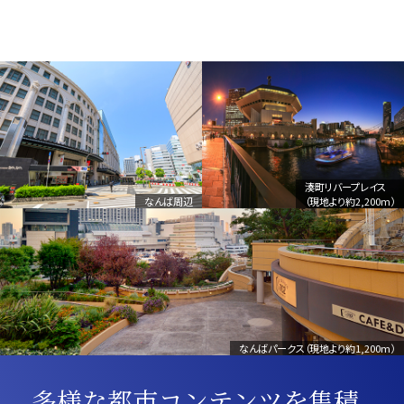
湊町リバープレイス
なんば周辺
（現地より約2,200m）
なんばパークス（現地より約1,200m）
多様な都市コンテンツを集積