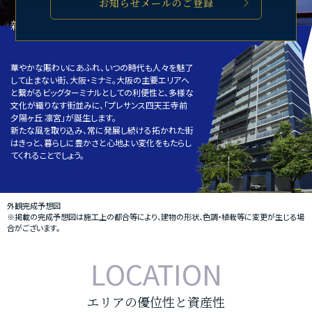
お知らせメールのご登録
新たなミナミの輝きを手中に。
華やかな賑わいにあふれ、いつの時代も人々を魅了
して止まない街、大阪・ミナミ。大阪の主要エリアへ
と繋がるビッグターミナルとしての利便性と、多様な
文化が織りなす街並みに、「プレサンス四天王寺前
夕陽ヶ丘 凛宮」が誕生します。
新たな風を取り込み、常に発展し続ける拓かれた街
はきっと、暮らしに豊かさと心地よい変化をもたらし
てくれることでしょう。
外観完成予想図
※掲載の完成予想図は施工上の都合等により、建物の形状、色調・植栽等に変更が生じる場
合がございます。
LOCATION
エリアの優位性と資産性