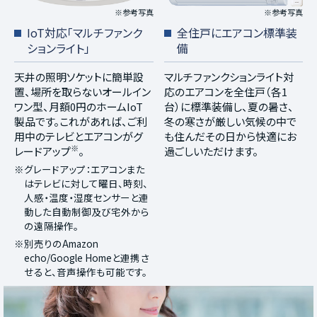
※参考写真
※参考写真
IoT対応「マルチファンク
全住戸にエアコン標準装
ションライト」
備
天井の照明ソケットに簡単設
マルチファンクションライト対
置、場所を取らないオールイン
応のエアコンを全住戸（各1
ワン型、月額0円のホームIoT
台）に標準装備し、夏の暑さ、
製品です。これがあれば、ご利
冬の寒さが厳しい気候の中で
用中のテレビとエアコンがグ
も住んだその日から快適にお
※
レードアップ
。
過ごしいただけます。
※グレードアップ：エアコンまた
はテレビに対して曜日、時刻、
人感・温度・湿度センサーと連
動した自動制御及び宅外から
の遠隔操作。
※別売りのAmazon
echo/Google Homeと連携さ
せると、音声操作も可能です。