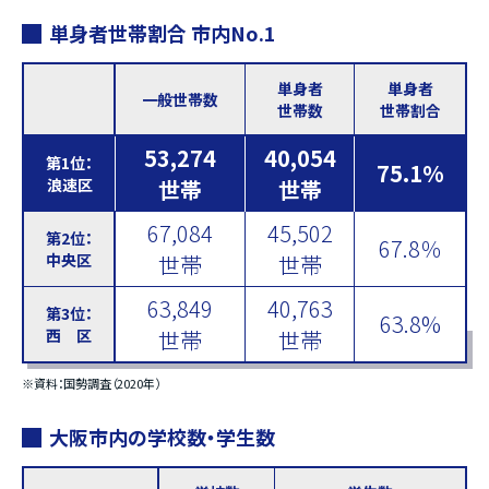
単身者世帯割合 市内No.1
単身者
単身者
一般世帯数
世帯数
世帯割合
53,274
40,054
第1位：
75.1%
浪速区
世帯
世帯
67,084
45,502
第2位：
67.8％
中央区
世帯
世帯
63,849
40,763
第3位：
63.8%
西 区
世帯
世帯
※資料：国勢調査（2020年）
大阪市内の学校数・学生数