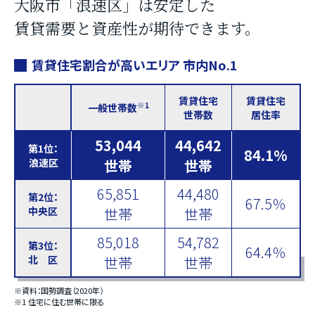
大阪市「浪速区」は安定した
賃貸需要と資産性が期待できます。
賃貸住宅割合が高いエリア 市内No.1
賃貸住宅
賃貸住宅
※1
一般世帯数
世帯数
居住率
53,044
44,642
第1位：
84.1%
浪速区
世帯
世帯
65,851
44,480
第2位：
67.5％
中央区
世帯
世帯
85,018
54,782
第3位：
64.4％
北 区
世帯
世帯
※資料：国勢調査（2020年）
※1 住宅に住む世帯に限る