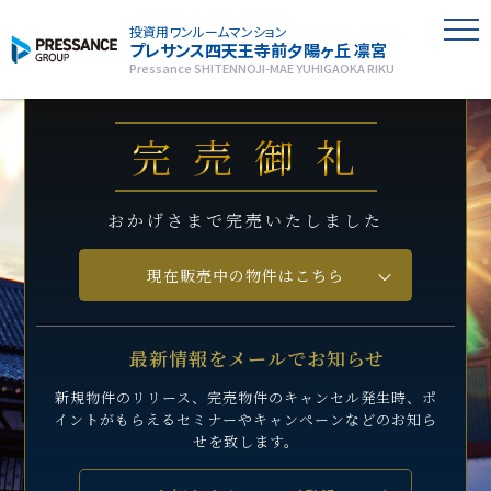
投資用ワンルームマンション
プレサンス
四天王寺前夕陽ヶ丘 凛宮
Pressance SHITENNOJI-MAE YUHIGAOKA RIKU
完売御礼
おかげさまで完売いたしました
現在販売中の物件はこちら
最新情報をメールでお知らせ
新規物件のリリース、完売物件のキャンセル発生時、
ポ
イントがもらえるセミナーや
キャンペーンなどのお知ら
せを致します。