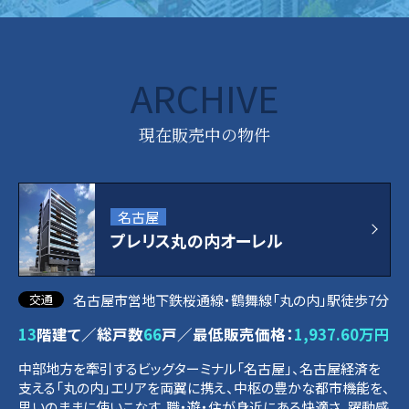
ARCHIVE
現在販売中の物件
名古屋
プレリス丸の内オーレル
名古屋市営地下鉄桜通線・鶴舞線「丸の内」駅徒歩7分
13
階建て／総戸数
66
戸／最低販売価格：
1,937.60万円
中部地方を牽引するビッグターミナル「名古屋」、名古屋経済を
支える「丸の内」エリアを両翼に携え、中枢の豊かな都市機能を、
思いのままに使いこなす。職・遊・住が身近にある快適さ、躍動感