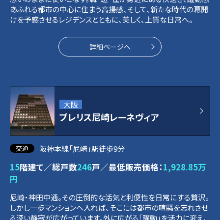
あふれる都市の中心に住まう高揚感、そして、新たな時代の幕開
けを予感させるレジデンスとともに、美しく、上質な日常へ。
詳細ページへ
大阪
プレリス尼崎レーネヴィア
阪神本線「尼崎」駅徒歩9分
15
階建て／総戸数
246
戸／最低販売価格：
1,928.85万
円
尼崎・神田中通。その圧倒的な活気と利便性を日常にする贅沢。
しかし一歩マンションへ入れば、そこには都市の喧騒を忘れさせ
る深い静寂が広がっています。外に広がる「躍動」を活力に変え、