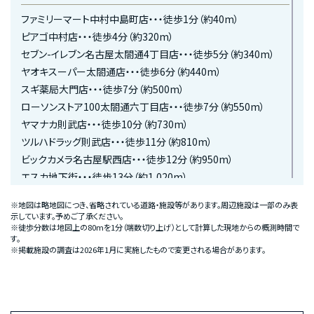
ファミリーマート中村中島町店・・・徒歩1分（約40m）
ピアゴ中村店・・・徒歩4分（約320m）
セブン-イレブン名古屋太閤通4丁目店・・・徒歩5分（約340m）
ヤオキスーパー太閤通店・・・徒歩6分（約440m）
スギ薬局大門店・・・徒歩7分（約500m）
ローソンストア100太閤通六丁目店・・・徒歩7分（約550m）
ヤマナカ則武店・・・徒歩10分（約730m）
ツルハドラッグ則武店・・・徒歩11分（約810m）
ビックカメラ名古屋駅西店・・・徒歩12分（約950m）
エスカ地下街・・・徒歩13分（約1,020m）
サンエース亀島店・・・徒歩14分（約1,050m）
※地図は略地図につき、省略されている道路・施設等があります。周辺施設は一部のみ表
DCM名古屋黄金店・・・徒歩15分（約1,140m）
示しています。予めご了承ください。
※徒歩分数は地図上の80mを1分（端数切り上げ）として計算した現地からの概測時間で
イオンタウン太閤ショッピングセンター・・・徒歩19分（約1,510m）
す。
※掲載施設の調査は2026年1月に実施したもので変更される場合があります。
MEDICAL
鵜飼病院・・・徒歩4分（約300m）
太閤クリニック・・・徒歩5分（約390m）