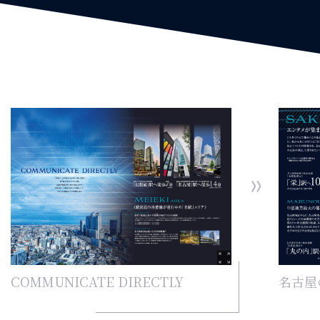
COMMUNICATE DIRECTLY
名古屋