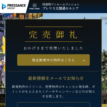
投資用ワンルームマンション
プレリス太閤通セルシア
辺（現地より約3,700m）
名古屋市役
件のエリアと異なります。
※本物
完売御礼
おかげさまで完売いたしました
現在販売中の物件はこちら
最新情報をメールでお知らせ
新規物件のリリース、完売物件のキャンセル発生時、
ポ
イントがもらえるセミナーや
キャンペーンなどのお知ら
せを致します。