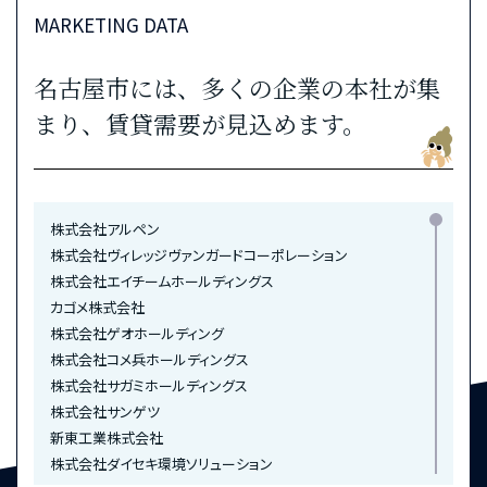
すぎうら歯科クリニック・・・徒歩6分（約410m）
MARKETING DATA
鵜飼リハビリテーション病院・・・徒歩6分（約480m）
こもだ歯科医院・・・徒歩8分（約600m）
名古屋市には、多くの企業の本社が集
増子記念病院・・・徒歩8分（約610m）
まり、賃貸需要が見込めます。
日本赤十字社愛知医療センター名古屋第一病院・・・徒歩8分（約
640m）
細川外科クリニック・・・徒歩9分（約660m）
佐々木歯科医院・・・徒歩9分（約720m）
株式会社アルペン
医療法人誠心会大菅病院・・・徒歩10分（約740m）
株式会社ヴィレッジヴァンガードコーポレーション
古山医院・・・徒歩10分（約750m）
株式会社エイチームホールディングス
寺島整形外科・・・徒歩12分（約920m）
カゴメ株式会社
株式会社ゲオホールディング
BANK
株式会社コメ兵ホールディングス
あいち銀行 中村支店・中村中央支店・千成支店・・・徒歩5分（約
株式会社サガミホールディングス
330m）
株式会社サンゲツ
名古屋銀行中村支店・・・徒歩5分（約330m）
新東工業株式会社
百五銀行中村支店・・・徒歩6分（約420m）
株式会社ダイセキ環境ソリューション
瀬戸信用金庫中村支店・・・徒歩6分（約470m）