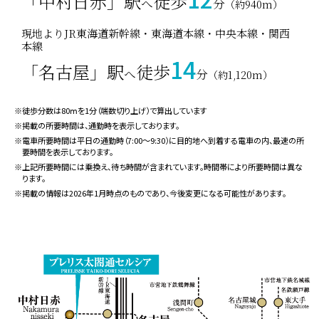
「中村日赤」駅
徒歩
スパイラルタワーズ・・・（約1,780m）
へ
分
（約940m）
名古屋三井ビルディング北館・・・（約1,830m）
現地よりJR東海道新幹線・東海道本線・中央本線・関西
シンフォニー豊田ビル・・・（約1,930m）
本線
Zepp Nagoya・・・（約2,230m）
14
「名古屋」駅
徒歩
中京テレビ放送本社ビル・・・（約2,270m）
へ
分
（約1,120m）
グローバルゲート・・・（約2,300m）
マーケットスクエアささしま・・・（約2,340m）
※徒歩分数は80ⅿを1分（端数切り上げ）で算出しています
愛知大学名古屋キャンパス・・・（約2,500m）
※掲載の所要時間は、通勤時を表示しております。
※電車所要時間は平日の通勤時（7:00〜9:30）に目的地へ到着する電車の内、最速の所
要時間を表示しております。
※上記所要時間には乗換え、待ち時間が含まれています。時間帯により所要時間は異な
ります。
※掲載の情報は2026年1月時点のものであり、今後変更になる可能性があります。