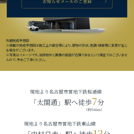
お知らせメールのご登録
外観完成予想図
※掲載の完成予想図は施工上の都合等により、建物の形状、色調・植栽等に変更が生じ
る場合がございます。
※写真はイメージです。当該物件と画像の施設が近隣であるという保証ではございませ
んので、予めご了承ください。
現地より名古屋市営地下鉄桜通線
7
「太閤通」駅へ徒歩
分
（約560m）
現地より名古屋市営地下鉄東山線
12