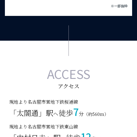
中部電力株式会社
※一部抜粋
東海旅客鉄道株式会社
PARK & PUBLIC
豊田通商株式会社
名古屋鉄道株式会社
名古屋中島郵便局・・・徒歩1分（約30m）
ニチハ株式会社
中村警察署大門交番・・・徒歩6分（約420m）
日本車輌製造株式会社
中村消防署・・・徒歩10分（約740m）
株式会社ノリタケカンパニーリミテド
名古屋市中村区役所・・・徒歩11分（約820m）
ブラザー工業株式会社
米野公園・・・徒歩14分（約1,070m）
リンナイ株式会社
ACCESS
OTHER
アクロスプラザCORE meieki・・・徒歩12分（約940m）
アクセス
JRセントラルタワーズ・・・徒歩18分（約1,400m）
JRゲートタワー・・・（約1,650m）
現地より名古屋市営地下鉄桜通線
ミッドランドスクエア・・・（約1,650m）
7
「太閤通」駅
徒歩
へ
分
（約560m）
大名古屋ビルヂング・・・（約1,680m）
名古屋ルーセントタワー・・・（約1,690m）
現地より名古屋市営地下鉄東山線
JPタワー名古屋・・・（約1,700m）
12