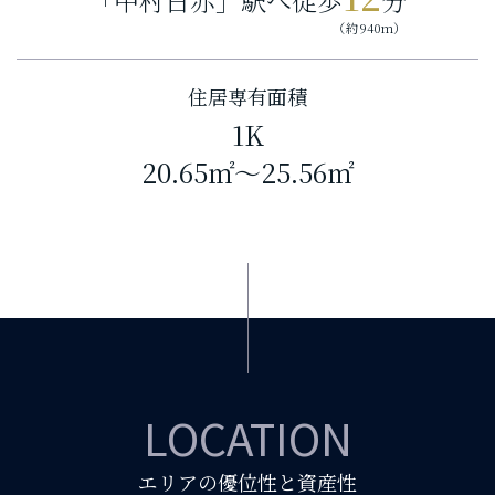
「中村日赤」駅へ徒歩
分
（約940m）
住居専有面積
1K
20.65㎡～25.56㎡
LOCATION
エリアの優位性と資産性