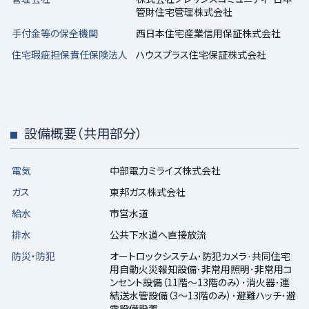
管財住宅管理株式会社
手付金等の保全機関
西日本住宅産業信用保証株式会社
住宅瑕疵担保責任保険法人
ハウスプラス住宅保証株式会社
設備概要（共用部分）
電気
中部電力ミライズ株式会社
ガス
東邦ガス株式会社
給水
市営水道
排水
公共下水道へ直接放流
防災・防犯
オートロックシステム･防犯カメラ·共同住宅
用自動火災報知設備･非常用照明･非常用コ
ンセント設備（11階～13階のみ）･消火器･連
結送水管設備（3～13階のみ）･避難ハッチ･避
雷設備設置