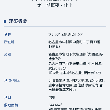
第一期概要・仕上
建築概要
名称
プレリス太閤通セルシア
所在地
名古屋市中村区中島町三丁目33番
1（地番）
交通
名古屋市営地下鉄桜通線「太閤通」駅
徒歩7分、
名古屋市営地下鉄東山線「中村日赤」
駅徒歩12分、
JR東海道本線「名古屋」駅徒歩14分
地域・地区
近隣商業地域、準防火地域、緑化地域、
駐車場整備地区、居住誘導区域内、都
市機能誘導区域内
地目
宅地
敷地面積
344.66㎡
（登記簿面積·実測面積·売買対象面