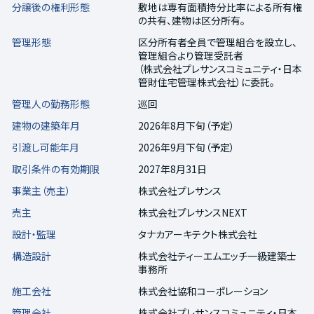
分譲後の権利形態
敷地は専有面積持分比率による所有権
の共有、建物は区分所有。
管理形態
区分所有者全員で管理組合を設立し、
管理組合より管理受託者
（株式会社プレサンスコミュニティ・日本
管財住宅管理株式会社）に委託。
管理人の勤務形態
巡回
建物の建築年月
2026年8月下旬（予定）
引渡し可能年月
2026年9月下旬（予定）
取引条件の有効期限
2027年8月31日
事業主（売主）
株式会社プレサンス
売主
株式会社プレサンスNEXT
設計・監理
タナカアーキテクト株式会社
構造設計
株式会社ティーエムエッチ一級建築士
事務所
施工会社
株式会社協和コーポレーション
管理会社
株式会社プレサンスコミュニティ・日本