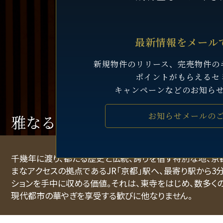
最新情報をメール
新規物件のリリース、完売物件の
ポイントがもらえるセ
キャンペーンなどのお知ら
お知らせメールの
雅なる都の扉を開き、華やぎを
千幾年に渡り、都たる歴史と伝統、誇りを宿す特別な地、京
まなアクセスの拠点であるJR「京都」駅へ、最寄り駅から3
ションを手中に収める価値。それは、東寺をはじめ、数多く
現代都市の華やぎを享受する歓びに他なりません。