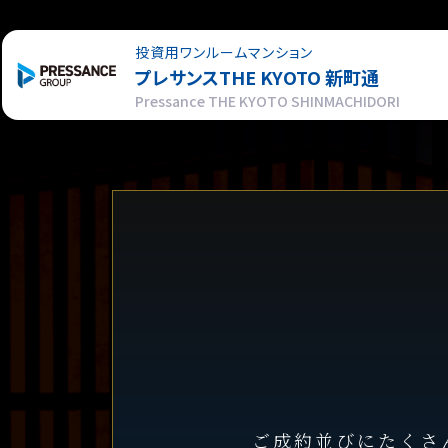
投資用ワンルームマンション
プレサンス
THE KYOTO 新町通
Pressance THE KYOTO SHINMACHIDORI
ご成約並びにたくさ