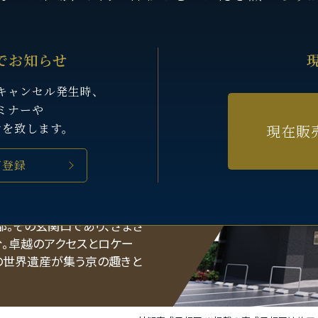
でお知らせ
キャンセル発生時、
ミナーや
せを致します。
現在販
ご登録
戴く。
都。その玄関口であり、さまざ
分。卓越のアクセスとロケー
の世界遺産が集う京の趣きと