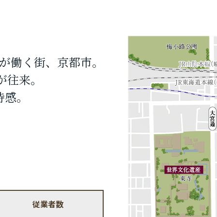
どが働く街、京都市。
が往来。
待感。
従業者数