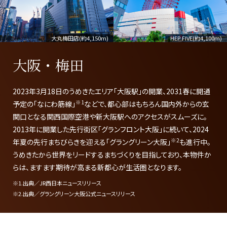
大丸梅田店(約4,150m)
HEP FIVE(約4,100m)
大阪・梅田
2023年3月18日のうめきたエリア「大阪駅」の開業、2031春に開通
※1
予定の「なにわ筋線」
などで、都心部はもちろん国内外からの玄
関口となる関西国際空港や新大阪駅へのアクセスがスムーズに。
2013年に開業した先行街区「グランフロント大阪」に続いて、2024
※2
年夏の先行まちびらきを迎える「グラングリーン大阪」
も進行中。
うめきたから世界をリードするまちづくりを目指しており、本物件か
らは、ますます期待が高まる新都心が生活圏となります。
※1.出典／JR西日本ニュースリリース
※2.出典／グラングリーン大阪公式ニュースリリース