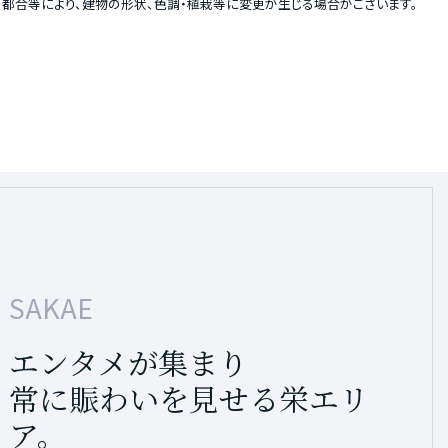
都合等により、建物の形状、色調・植栽等に変更が生じる場合がございます。
SAKAE
TSURUMA PARK
エンタメが集まり
鶴舞公園を中心に
常に賑わいを見せる栄エリ
緑豊かな街並みが広がる鶴
ア。
舞エリア。