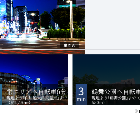
鶴舞公園（現地より650m）
栄周辺
3
6
栄エリアへ自転車
分
鶴舞公園へ自転
現地より｢白川通大津交差点｣まで
現地より｢鶴舞公園｣まで
n
min
（約1,770m）
650m）
※