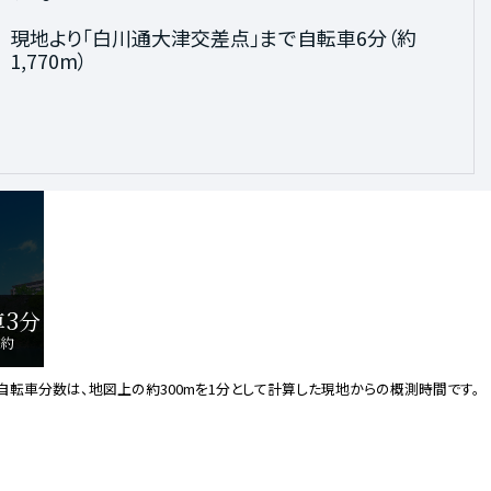
現地より｢白川通大津交差点｣まで自転車6分（約
現地より｢鶴舞公園｣まで自転車3分（約650m）
1,770m）
3
車
分
（約
自転車分数は、地図上の約300mを1分として計算した現地からの概測時間です。