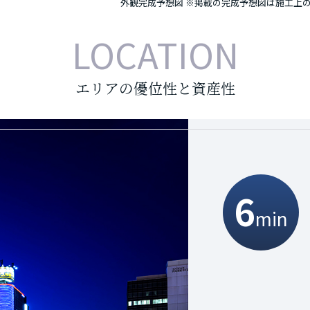
外観完成予想図
※掲載の完成予想図は施工上の
LOCATION
エリアの優位性と資産性
6
3
min
min