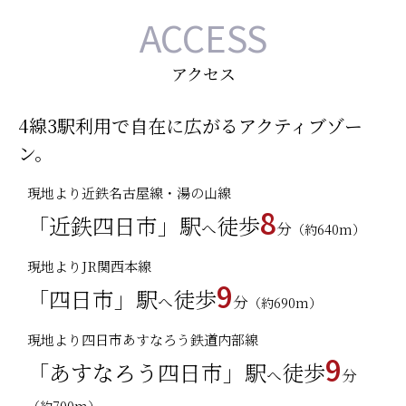
塚本医院・・・徒歩3分（約220m）
ACCESS
菅谷歯科医院・・・徒歩3分（約230m）
なんの歯科クリニック・・・徒歩4分（約250m）
アクセス
ReBon Dental Clinic・・・徒歩4分（約300m）
医療法人にいみ歯科・矯正歯科・・・徒歩5分（約380m）
4線3駅利用で自在に広がるアクティブゾー
棟方内科・・・徒歩6分（約460m）
ン。
椙山内科小児科医院・・・徒歩6分（約460m）
二宮メディカルクリニック・・・徒歩7分（約520m）
現地より近鉄名古屋線・湯の山線
西村内科小児科・・・徒歩7分（約540m）
8
石田胃腸科病院・・・徒歩8分（約630m）
「近鉄四日市」駅
徒歩
へ
分
（約640m）
BANK
現地よりJR関西本線
9
「四日市」駅
徒歩
三井住友信託銀行四日市支店・・・徒歩2分（約120m）
へ
分
（約690m）
三菱UFJ銀行四日市支店・・・徒歩3分（約200m）
現地より四日市あすなろう鉄道内部線
百五銀行四日市支店/四日市駅前支店・・・徒歩3分（約240m）
9
三十三銀行新道支店/中央通支店・・・徒歩5分（約350m）
「あすなろう四日市」駅
徒歩
へ
分
あいち銀行四日市中央支店/富田中央支店/名張支店/上野支店/
（約700m）