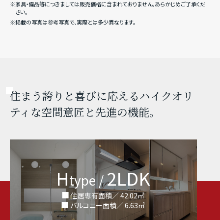
※家具・備品等につきましては販売価格に含まれておりません。あらかじめご了承くだ
さい。
※掲載の写真は参考写真で、実際とは多少異なります。
住まう誇りと喜びに応えるハイクオリ
ティな空間意匠と先進の機能。
H
2LDK
type /
住居専有面積／ 42.02㎡
バルコニー面積／ 6.63㎡