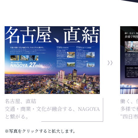
名古屋、直結
働く、
交通・商業・文化が融合する、NAGOYA
多様で
と繋がる。
“四日
※写真をクリックすると拡大します。