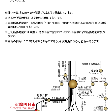
鈴鹿支店/桔梗が丘支店・・・徒歩6分（約460m）
三十三銀行本店・・・徒歩10分（約730m）
みずほ銀行四日市支店・・・徒歩10分（約780m）
※徒歩分数は80ⅿを1分（端数切り上げ）で算出しています。
※掲載の所要時間は、通勤時を表示しております。
桑名三重信用金庫四日市支店・・・徒歩13分（約990m）
※電車所要時間は平日の通勤時（7:00〜9:30）に目的地へ到着する電車の内、最速の所
あいち銀行四日市支店・・・徒歩13分（約1,030m）
要時間を表示しております。
百五銀行四日市支店・・・徒歩13分（約1,040m）
※上記所要時間には乗換え、待ち時間が含まれています。時間帯により所要時間は異な
ります。
※掲載の情報は2025年9月時点のものであり、今後変更になる可能性があります。
PUBLIC
四日市市役所・・・徒歩2分（約110m）
四日市市総合会館・・・徒歩2分（約120m）
四日市南警察署諏訪交番・・・徒歩7分（約540m）
四日市市市民窓口サービスセンター・・・徒歩8分（約640m）
四日市市消防本部中消防署・・・徒歩12分（約920m）
四日市市文化会館・・・徒歩18分（約1,430m）
PARK & OTHER
四日市郵便局・・・徒歩5分（約370m）