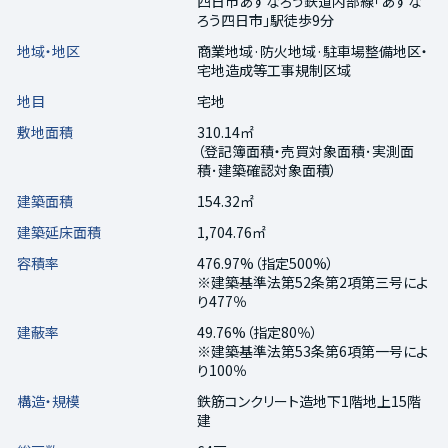
四日市あすなろう鉄道内部線「あすな
ろう四日市」駅徒歩9分
地域・地区
商業地域·防火地域·駐車場整備地区・
宅地造成等工事規制区域
地目
宅地
敷地面積
310.14㎡
（登記簿面積・売買対象面積･実測面
積･建築確認対象面積）
建築面積
154.32㎡
建築延床面積
1,704.76㎡
容積率
476.97%（指定500%）
※建築基準法第52条第2項第三号によ
り477％
建蔽率
49.76%（指定80％）
※建築基準法第53条第6項第一号によ
り100％
構造・規模
鉄筋コンクリート造地下1階地上15階
建