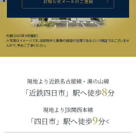
お知らせメールのご登録
外観（2025年9月撮影）
※写真はイメージです。当該物件と画像の施設が近隣であるという保証ではございませ
んので、予めご了承ください。
現地より近鉄名古屋線・湯の山線
8
「近鉄四日市」駅へ徒歩
分
現地よりJR関西本線
9
「四日市」駅へ徒歩
分
<