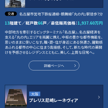
名古屋市営地下鉄桜通線・鶴舞線「丸の内」駅徒歩7分
13
階建て／総戸数
66
戸／最低販売価格：
1,937.60万円
中部地方を牽引するビッグターミナル「名古屋」、名古屋経済を
支える「丸の内」エリアを両翼に携え、中枢の豊かな都市機能を、
思いのままに使いこなす。職・遊・住が身近にある快適さ、躍動感
あふれる都市の中心に住まう高揚感、そして、新たな時代の幕開
けを予感させるレジデンスとともに、美しく、上質な日常へ。
詳細ページへ
大阪
プレリス尼崎レーネヴィア