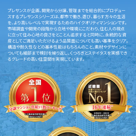
プレサンスが企画、開発から分譲、管理までを総合的にプロデュー
スするプレサンスシリーズは、都市で働き、遊び、暮らす方々の生活
を、より高いレベルで実現するためのハイクオリティマンションです。
市場調査や開発の段階から立地や環境にこだわり、住む人の視点
に立って住み心地の良さをとことん追求すると同時に、永続的な資
産としてご満足いただけるよう品質面についても高い基準をクリア。
構造や耐久性などの基本性能はもちろんのこと、素材やデザインに
ついても細部まで検討を繰り返し、くつろぎとステイタスを実感でき
るグレードの高い住空間を実現しています。