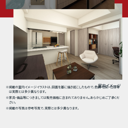
室内イメージ
※掲載の室内イメージイラストは、図面を基に描き起こしたもので、色調・色彩・仕様等
は実際とは多少異なります。
※家具・備品等につきましては販売価格に含まれておりません。あらかじめご了承くだ
さい。
※掲載の写真は参考写真で、実際とは多少異なります。