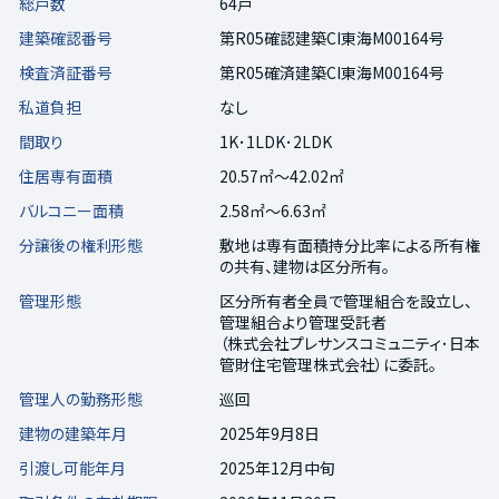
総戸数
64戸
建築確認番号
第R05確認建築CI東海M00164号
検査済証番号
第R05確済建築CI東海M00164号
私道負担
なし
間取り
1K･1LDK･2LDK
住居専有面積
20.57㎡～42.02㎡
バルコニー面積
2.58㎡～6.63㎡
分譲後の権利形態
敷地は専有面積持分比率による所有権
の共有、建物は区分所有。
管理形態
区分所有者全員で管理組合を設立し、
管理組合より管理受託者
（株式会社プレサンスコミュニティ･日本
管財住宅管理株式会社）に委託。
管理人の勤務形態
巡回
建物の建築年月
2025年9月8日
引渡し可能年月
2025年12月中旬