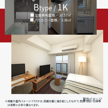
B
1K
type /
住居専有面積／ 20.57㎡
バルコニー面積／ 3.36㎡
室内イメージ
※掲載の室内イメージイラストは、図面を基に描き起こしたもので、色調・色彩・仕様等
は実際とは多少異なります。