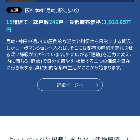
阪神本線「尼崎」駅徒歩9分
15
階建て／総戸数
246
戸／最低販売価格：
1,928.85万
円
尼崎・神田中通。その圧倒的な活気と利便性を日常にする贅沢。
しかし一歩マンションへ入れば、そこには都市の喧騒を忘れさせ
る深い静寂が広がっています。外に広がる「躍動」を活力に変え、
内に満ちる「静謐」で自分を癒やす。相反する二つの価値を自在
に行き来する、真に知的な都市生活がここから始まります。
詳細ページへ
ホームページに掲載しきれない建物概要、仕