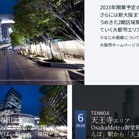
2023年開業予
地上300ｍ、日
さらには新大阪ま
モールや、最近で
うめきた2期区域
も人気を集める天
ていく大都市エリア
今注目の天王寺エ
※なにわ筋線につい
大阪市ホームページ（
6
UMEDA
TENNOJI
梅田
天王寺
エリア
エリア
min
OsakaMetro御堂筋線「な
OsakaMetro御
んば」駅から「梅田」駅ま
んば」駅から「天