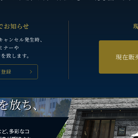
でお知らせ
キャンセル発生時、
ARS
ミナーや
せを致します。
現在販
ご登録
を放ち、
など、多彩なコ