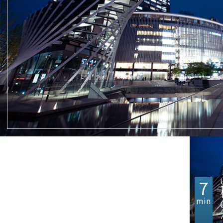
7
min