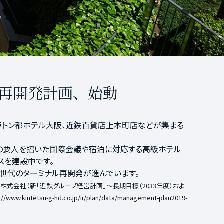
再開発計画、始動
ラトン都ホテル大阪、近鉄百貨店上本町店などが集まる
外の要人を招いた国際会議や宿泊に対応する高級ホテル
スを建設中です。
世代のターミナル再開発が進んでいます。
株式会社（新「近鉄グループ経営計画」～長期目標（2033年度）およ
://www.kintetsu-g-hd.co.jp/ir/plan/data/management-plan2019-