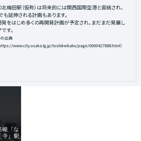
定の北梅田駅（仮称）は将来的には関西国際空港と直結され、
本一の超高層ビルのあべのハルカスを中心にあべのキューズ
でも延伸される計画もあります。
は飲食店等が入る天王寺公園エントランスエリアのてんしば
開発をはじめ多くの再開発計画が予定され、まだまだ発展し
王寺エリア。
です。
リアにも気軽にアクセスできるロケーションです。
ての出典
https://www.city.osaka.lg.jp/toshikeikaku/page/0000427888.html
）
堂筋線「な
王寺」駅