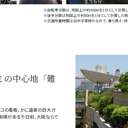
で7分
まで6分
※自転車分数は、地図上の約300mを1分として計算
※徒歩分数は地図上の約80mを1分として計算した
※交通所要時間は日中平常時のもので、乗り換え・待
ミの中心地「難
リコの看板、かに道楽の巨大ガ
劇場がある千日前、大阪ならで