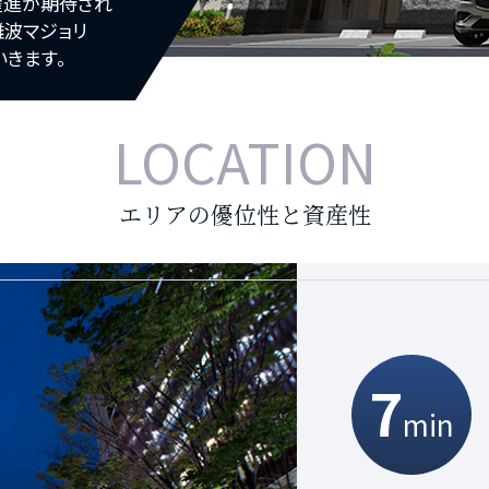
躍進が期待され
難波マジョリ
いきます。
LOCATION
エリアの優位性と資産性
7
6
min
min