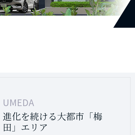
UMEDA
TENNOJI
進化を続ける大都市「梅
注目を集める「天王寺」へ
田」エリア
自由にアクセス