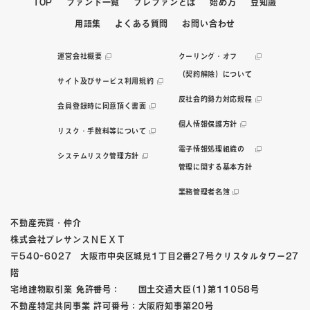
TOP
ファンド一覧
プレファンとは
始め方
豆知識
用語集
よくある質問
お問い合わせ
運営会社概要
クーリング・オフ
（契約解除）について
サイト及びサービス利用規約
反社会的勢力対応規程
会員登録時に同意頂く書面
個人情報保護方針
リスク・手数料等について
電子情報処理組織の
システムリスク管理方針
管理に関する基本方針
業務管理者名簿
不動産売買・仲介
株式会社プレサンスＮＥＸＴ
〒540-6027 大阪市中央区城見1丁目2番27号クリスタルタワー27
階
宅地建物取引業 免許番号： 国土交通大臣(1)第11058号
不動産特定共同事業 許可番号：大阪府知事第20号