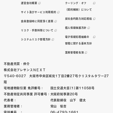
運営会社概要
クーリング・オフ
（契約解除）について
サイト及びサービス利用規約
反社会的勢力対応規程
会員登録時に同意頂く書面
個人情報保護方針
リスク・手数料等について
電子情報処理組織の
システムリスク管理方針
管理に関する基本方針
業務管理者名簿
不動産売買・仲介
株式会社プレサンスＮＥＸＴ
〒540-6027 大阪市中央区城見1丁目2番27号クリスタルタワー27
階
宅地建物取引業 免許番号： 国土交通大臣(1)第11058号
不動産特定共同事業 許可番号：大阪府知事第20号
代表者： 代表取締役 山下 健太
業務管理者： 常山 愉吉
電話番号 ： 06-4793-1661