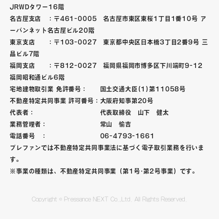
JRWDタワー16階
名古屋支店 ：〒461-0005 名古屋市東区東桜1丁目1番10号 ア
ーバンネット名古屋ビル20階
東京支店 ：〒103-0027 東京都中央区日本橋3丁目2番9号 三
晶ビル7階
福岡支店 ：〒812-0027 福岡県福岡市博多区下川端町9-12
福岡昭和通ビル6階
宅地建物取引業 免許番号： 国土交通大臣(1)第11058号
不動産特定共同事業 許可番号：大阪府知事第20号
代表者： 代表取締役 山下 健太
業務管理者： 常山 愉吉
電話番号 ： 06-4793-1661
プレファンでは不動産特定共同事業法に基づく電子取引業務を行いま
す。
※事業の種類は、不動産特定共同事業（第1号･第2号事業）です。
Copyright © Pressance NEXT Co.,Ltd. All Rights Reserved.