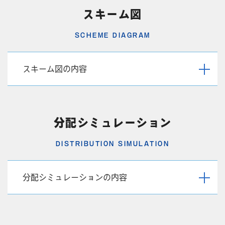
せん。本商品の運用期間中の収益は確定しているものではないため、
スキーム図
分配金も保証されているものではありません。以下に記載のリスクのほ
か、「契約成立前書面 兼 重要事項説明書」に記載したリスクにより
SCHEME DIAGRAM
出資者の皆様の出資金について元本が損失する恐れがあります。
２.不動産特定共同事業者の信用リスク
本事業者が破綻等したことにより事業継続が困難となった場合、本契約
スキーム図の内容
は終了します。匿名組合勘定による分別管理は信託法第
34
条の分別管理と異なり、本事業者が破綻等した場合には、保全されない
ので、出資金全額が返還されない恐れがあります。
分配シミュレーション
３.不動産およびその他のリスク
以下の事象等を起因とし、不動産価格の減少、収入の減少または支払
DISTRIBUTION SIMULATION
の増大等により、元本割れするリスクがあります
・法令、税制及び政府による規制変更によるリスク
・不動産が滅失、毀損、劣化するリスク ・不動産の物的及び法的な欠
陥、瑕疵に関するリスク
分配シミュレーションの内容
・不動産にかかる所有者責任に関するリスク
・本契約の解除又は譲渡に制限があることに関するリスク
・匿名組合契約の終了に関するリスク ・匿名組合員は営業に関する指
図ができないことに関するリスク
・契約の解除が一時的に多発することに関するリスク