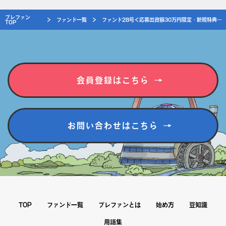
リスクの詳細につきましては、「成立前書面 兼 重要事項説明書」の
プレファン
＞
ファンド一覧
＞
ファンド28号＜応募出資額30万円限定・新規特典付＞
TOP
『不動産特定共同事業の実施により予想される損失発生要因に関する
事項及び金融商品の販売等に関する法律に基づき不動産特定共同事
業契約の締結に際し説明すべき重要事項』をご確認ください。
会員登録はこちら
お問い合わせはこちら
TOP
ファンド一覧
プレファンとは
始め方
豆知識
用語集