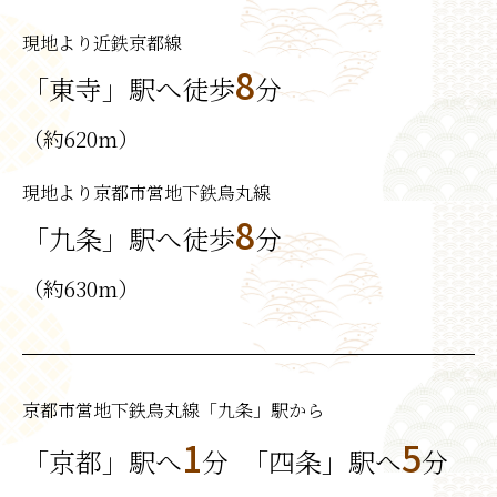
現地より近鉄京都線
8
「東寺」駅へ徒歩
分
（約620m）
現地より京都市営地下鉄烏丸線
8
「九条」駅へ徒歩
分
（約630m）
京都市営地下鉄烏丸線「九条」駅から
1
5
「京都」駅へ
分 「四条」駅へ
分