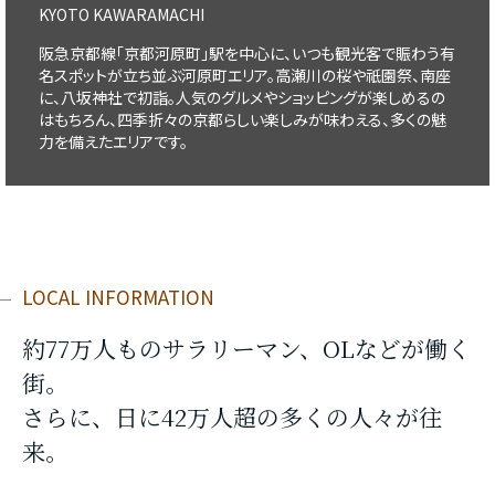
KYOTO KAWARAMACHI
阪急京都線「京都河原町」駅を中心に、いつも観光客で賑わう有
名スポットが立ち並ぶ河原町エリア。高瀬川の桜や祇園祭、南座
に、八坂神社で初詣。人気のグルメやショッピングが楽しめるの
はもちろん、四季折々の京都らしい楽しみが味わえる、多くの魅
力を備えたエリアです。
LOCAL INFORMATION
約77万人ものサラリーマン、OLなどが働く
街。
さらに、日に42万人超の多くの人々が往
来。