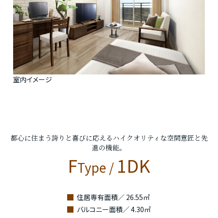
室内イメージ
都心に住まう誇りと喜びに応えるハイクオリティな空間意匠と先
進の機能。
F
1DK
Type /
住居専有面積／ 26.55㎡
バルコニー面積／ 4.30㎡