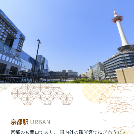
京都駅
東寺
HISTORY
URBAN
京都の玄関口であり、 国内外の観光客でにぎわうビッ
日本で最初につくられた密教寺院で、 多数の国宝・重