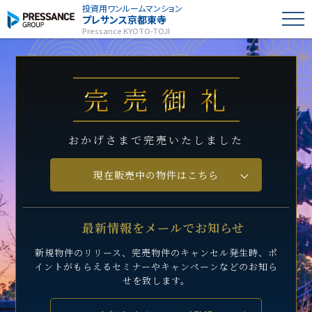
投資用ワンルームマンション
プレサンス
京都東寺
Pressance KYOTO-TOJI
完売御礼
おかげさまで完売いたしました
現在販売中の物件はこちら
最新情報をメールでお知らせ
新規物件のリリース、完売物件のキャンセル発生時、
ポ
イントがもらえるセミナーや
キャンペーンなどのお知ら
せを致します。