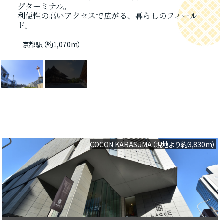
グターミナル。
要文化財を有し、
利便性の高いアクセスで広がる、暮らしのフィール
桜や紅葉の季節には、天然の色彩が美しい景観が魅
ド。
力。
京都駅（約1,070m）
東寺（約1,070m）
COCON KARASUMA（現地より約3,830m）