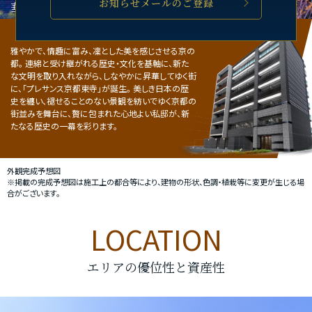
お知らせメールのご登録
華やかな歴史を纏い、新たな歴史を重ねる。
雅やかで、情趣に富み、凜とした美を感じさせる京の
都。
連綿と受け継がれる歴史・文化を基軸に、新た
な文明を取り入れながら、しなやかに昇華してゆく街
に、「プレサンス京都東寺」が誕生。
美しき日本の歴
史を纏い、褪せることのない景観を紡いでゆく京都の
街並みを舞台に、贅に包まれた心地よい私邸が、新
たなる歴史の一幕を彩ります。
外観完成予想図
※掲載の完成予想図は施工上の都合等により、建物の形状、色調・植栽等に変更が生じる場
合がございます。
LOCATION
エリアの優位性と資産性