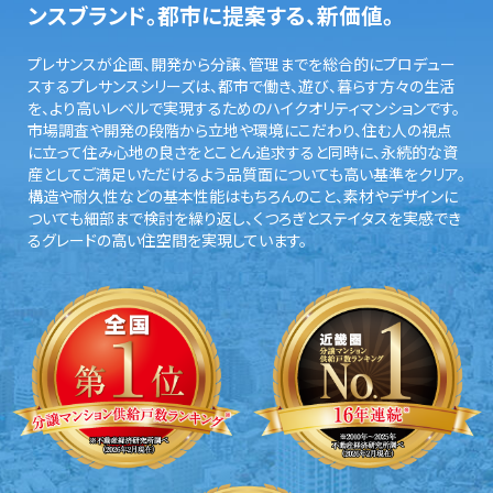
ンスブランド。都市に提案する、新価値。
プレサンスが企画、開発から分譲、管理までを総合的にプロデュー
スするプレサンスシリーズは、都市で働き、遊び、暮らす方々の生活
を、より高いレベルで実現するためのハイクオリティマンションです。
市場調査や開発の段階から立地や環境にこだわり、住む人の視点
に立って住み心地の良さをとことん追求すると同時に、永続的な資
産としてご満足いただけるよう品質面についても高い基準をクリア。
構造や耐久性などの基本性能はもちろんのこと、素材やデザインに
ついても細部まで検討を繰り返し、くつろぎとステイタスを実感でき
るグレードの高い住空間を実現しています。