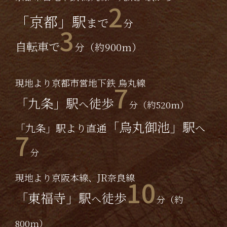
2
「京都」駅
まで
分
3
自転車で
分（約900m）
現地より京都市営地下鉄 烏丸線
7
「九条」駅
徒歩
へ
分（約520m）
「烏丸御池」駅
「九条」駅より直通
へ
7
分
現地より京阪本線、JR奈良線
10
「東福寺」駅
徒歩
へ
分（約
800m）