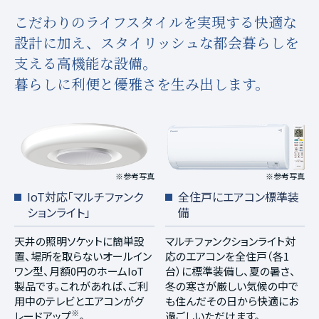
こだわりのライフスタイルを実現する快適な
設計に加え、
スタイリッシュな都会暮らしを
支える高機能な設備。
暮らしに利便と優雅さを生み出します。
※参考写真
※参考写真
IoT対応「マルチファンク
全住戸にエアコン標準装
ションライト」
備
天井の照明ソケットに簡単設
マルチファンクションライト対
置、場所を取らないオールイン
応のエアコンを全住戸（各1
ワン型、月額0円のホームIoT
台）に標準装備し、夏の暑さ、
製品です。これがあれば、ご利
冬の寒さが厳しい気候の中で
用中のテレビとエアコンがグ
も住んだその日から快適にお
※
レードアップ
。
過ごしいただけます。