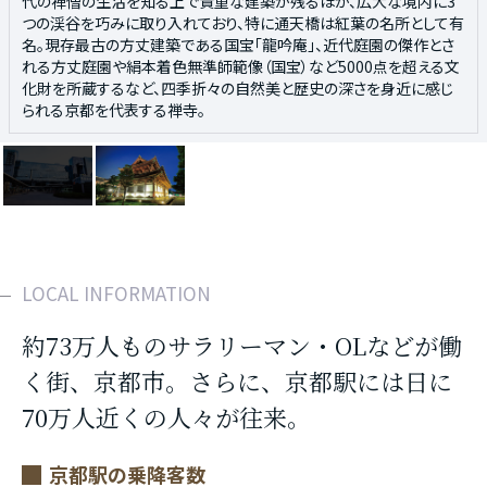
タワーを中心に、世界遺産から話題のグルメ、人気の観光スポットま
代の禅僧の生活を知る上で貴重な建築が残るほか、広大な境内に3
で、様々な観光地が徒歩圏内に位置しています。国内外の観光客から
つの渓谷を巧みに取り入れており、特に通天橋は紅葉の名所として有
地元の人々で賑わう京都駅周辺。利便性の高い交通ネットワークの
名。現存最古の方丈建築である国宝「龍吟庵」、近代庭園の傑作とさ
拠点としてだけでなく、豊かな歴史を感じられる街並みと新たな時代
れる方丈庭園や絹本着色無準師範像（国宝）など5000点を超える文
の波を調和させた魅力あふれるエリアです。
化財を所蔵するなど、四季折々の自然美と歴史の深さを身近に感じ
られる京都を代表する禅寺。
LOCAL INFORMATION
約73万人ものサラリーマン・OLなどが働
く街、京都市。さらに、京都駅には日に
70万人近くの人々が往来。
京都駅の乗降客数