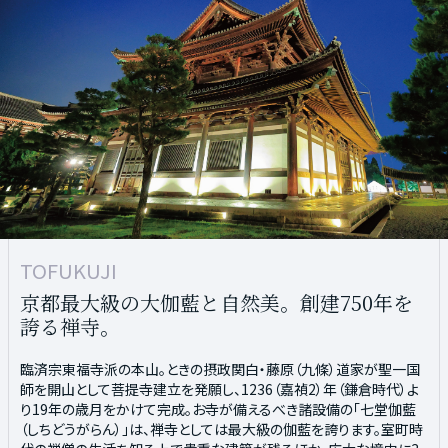
KYOTO STATION
TOFUKUJI
全国最大級の大規模複合施設を備えた京の玄
京都最大級の大伽藍と自然美。創建750年を
関口。
誇る禅寺。
京都都市圏をはじめ、全国各地を結ぶ主要ターミナルである京都駅。
臨済宗東福寺派の本山。ときの摂政関白・藤原（九條）道家が聖一国
全国最大級の大規模複合施設である駅ビルは、ホテル、百貨店、文化
師を開山として菩提寺建立を発願し、1236（嘉禎2）年（鎌倉時代）よ
施設などで構成され、乗換などの隙間時間にも楽しめる観光スポット
り19年の歳月をかけて完成。お寺が備えるべき諸設備の「七堂伽藍
としても人気の施設です。また、周辺には街のランドマークである京都
（しちどうがらん）」は、禅寺としては最大級の伽藍を誇ります。室町時