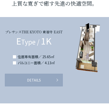
上質な寛ぎで癒す先進の快適空間。
プレサンスTHE KYOTO 東福寺 EAST
E
1K
Type /
住居専有面積／ 25.65㎡
バルコニー面積／ 4.13㎡
DETAILS