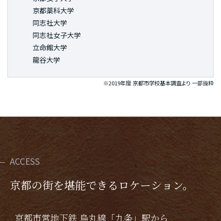
京都薬科大学
同志社大学
同志社女子大学
立命館大学
龍谷大学
※2019年度 京都市学校基本調査より 一部抜粋
ACCESS
京都の街を堪能できるロケーション。
京都市営地下鉄 烏丸線「九条」駅から