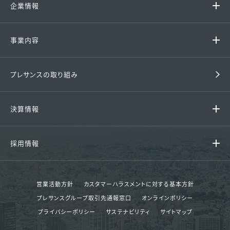
企業情報
代表挨拶 / 経営理念
事業内容
グループ企業
ファミリーマンション
プレサンスの取り組み
会社概要 / アクセス
戸建て住宅
沿革
決算情報
収益用マンション
組織図
決算情報
中古マンション
採用情報
財務諸表
賃貸
採用情報
決算ハイライト
その他事業
営業活動方針
カスタマーハラスメントに対する基本方針
エントリー
プレサンスグループ取引先通報窓口
オンラインポリシー
決算短信
分譲実績
プライバシーポリシー
サステナビリティ
サイトマップ
説明会資料等
賃貸管理