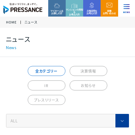
マンションの売却
マイホームを
土地活用を
各種
を
お探しの方
お考えの方
お問い合わせ
お考えの方
HOME
ニュース
企業情報
ファミリー分譲マンション
収益用区分マンション
お客様相談窓口
ニュース
当社グループでは、これからもコンプライアンスを重
各種資料請求、ご来場、ご購入に関するお問い合わ
各種資料請求、ご購入、資産運用に関するお問い合
ニュース
代表挨拶 /
視した営業活動を実践して参ります。
グループ
企業
せ・ご質問などはお気軽にご連絡ください。
わせ・ご質問などはお気軽にご連絡ください。
経営理念
万一、問題のある勧誘行為を確認された際は、お客
様相談窓口へのご連絡をお願い致します。
プレサンスロジェ
プレサンスNEXT
事業内容
全カテゴリー
決算情報
0120-99-4470
会社概要 /
アクセス
受付時間 / 9:30 - 18:30
当社休日除く
IR
お知らせ
サステナビリティ
ファミリー
マンション
戸建て
住宅
新築一戸建て
その他区分マンション
ご相談フォーム
プレスリリース
沿革
決算情報
各種資料請求、ご来場、ご購入に関するお問い合わ
各種資料請求、ご購入、資産運用に関するお問い合
組織図
せ・ご質問などはお気軽にご連絡ください。
わせ・ご質問などはお気軽にご連絡ください。
収益用
マンション
各種資料請求
採用情報
プレサンスホームデザイン
プレサンスアージュ
決算情報