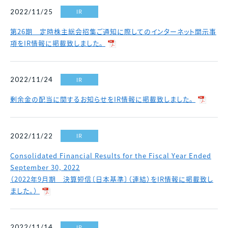
各種資料請求、購入、資産運用に関するお問い合わ
中古マンション
IR
2022/11/25
せ・ご質問などはお気軽にご連絡ください。
スポンサーシップ
採用情報
マンスリー
財務諸表
決算短信
第26期 定時株主総会招集ご通知に際してのインターネット開示事
資料請求
マンション
項をIR情報に掲載致しました。
決算ハイライト
説明会資料等
賃貸
電子公告
株主総会 招集通知等
IR
2022/11/24
各種お問い合わせ
その他事業
免責事項
その他開示資料一覧
剰余金の配当に関するお知らせをIR情報に掲載致しました。
0120-86-1650
分譲実績
受付時間 / 9:30 - 18:30
当社休日除く
IR
2022/11/22
賃貸管理
お問い合わせフォーム
中途採用比率
※2026年3月末時点
Consolidated Financial Results for the Fiscal Year Ended
2023年
53.8％
September 30, 2022
2024年
40.8％
（2022年9月期 決算短信〔日本基準〕（連結）をIR情報に掲載致し
ました。）
2025年
22.1％
IR
2022/11/14