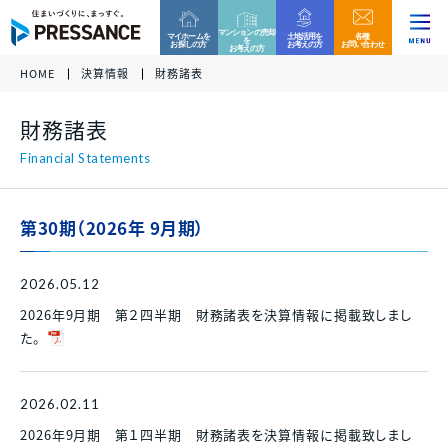
マンションの売却
マイホームを
土地活用を
各種
を
お探しの方
お考えの方
お問い合わせ
お考えの方
HOME
決算情報
財務諸表
企業情報
ファミリー分譲マンション
収益用区分マンション
お客様相談窓口
財務諸表
当社グループでは、これからもコンプライアンスを重
各種資料請求、ご来場、ご購入に関するお問い合わ
各種資料請求、ご購入、資産運用に関するお問い合
ニュース
代表挨拶 /
視した営業活動を実践して参ります。
グループ
企業
せ・ご質問などはお気軽にご連絡ください。
わせ・ご質問などはお気軽にご連絡ください。
経営理念
万一、問題のある勧誘行為を確認された際は、お客
様相談窓口へのご連絡をお願い致します。
プレサンスロジェ
プレサンスNEXT
第30期（2026年 9月期）
事業内容
0120-99-4470
会社概要 /
アクセス
受付時間 / 9:30 - 18:30
当社休日除く
2026.05.12
サステナビリティ
ファミリー
マンション
戸建て
住宅
2026年9月期 第２四半期 財務諸表を決算情報に掲載致しまし
新築一戸建て
その他区分マンション
ご相談フォーム
沿革
た。
決算情報
各種資料請求、ご来場、ご購入に関するお問い合わ
各種資料請求、ご購入、資産運用に関するお問い合
組織図
せ・ご質問などはお気軽にご連絡ください。
わせ・ご質問などはお気軽にご連絡ください。
収益用
マンション
2026.02.11
各種資料請求
採用情報
プレサンスホームデザイン
プレサンスアージュ
決算情報
2026年9月期 第１四半期 財務諸表を決算情報に掲載致しまし