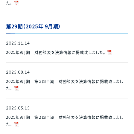
た。
各種資料請求、購入、資産運用に関するお問い合わ
中古マンション
せ・ご質問などはお気軽にご連絡ください。
スポンサーシップ
採用情報
マンスリー
財務諸表
決算短信
資料請求
マンション
第29期（2025年 9月期）
決算ハイライト
説明会資料等
賃貸
電子公告
株主総会 招集通知等
2025.11.14
各種お問い合わせ
2025年9月期 財務諸表を決算情報に掲載致しました。
その他事業
免責事項
その他開示資料一覧
0120-86-1650
分譲実績
2025.08.14
受付時間 / 9:30 - 18:30
当社休日除く
2025年9月期 第３四半期 財務諸表を決算情報に掲載致しまし
賃貸管理
お問い合わせフォーム
中途採用比率
※2026年3月末時点
た。
2023年
53.8％
2024年
40.8％
2025.05.15
2025年
22.1％
2025年9月期 第２四半期 財務諸表を決算情報に掲載致しまし
た。