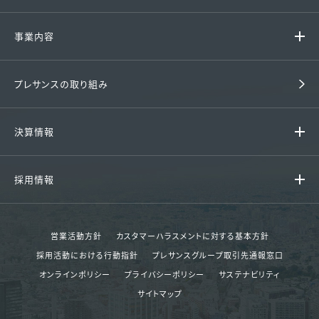
代表挨拶 / 経営理念
事業内容
グループ企業
ファミリーマンション
プレサンスの取り組み
会社概要 / アクセス
戸建て住宅
沿革
決算情報
収益用マンション
組織図
決算情報
中古マンション
採用情報
財務諸表
賃貸
採用情報
決算ハイライト
その他事業
営業活動方針
カスタマーハラスメントに対する基本方針
エントリー
採用活動における行動指針
プレサンスグループ取引先通報窓口
決算短信
分譲実績
オンラインポリシー
プライバシーポリシー
サステナビリティ
説明会資料等
サイトマップ
賃貸管理