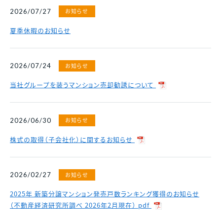
各種資料請求、購入、資産運用に関するお問い合わ
中古マンション
お知らせ
2026/07/27
せ・ご質問などはお気軽にご連絡ください。
スポンサーシップ
採用情報
マンスリー
財務諸表
決算短信
夏季休暇のお知らせ
資料請求
マンション
決算ハイライト
説明会資料等
賃貸
お知らせ
2026/07/24
電子公告
株主総会 招集通知等
各種お問い合わせ
当社グループを装うマンション売却勧誘について
その他事業
免責事項
その他開示資料一覧
0120-86-1650
分譲実績
受付時間 / 9:30 - 18:30
当社休日除く
お知らせ
2026/06/30
賃貸管理
株式の取得（子会社化）に関するお知らせ
お問い合わせフォーム
中途採用比率
※2026年3月末時点
2023年
53.8％
2024年
40.8％
お知らせ
2026/02/27
2025年
22.1％
2025年 新築分譲マンション発売戸数ランキング獲得のお知らせ
（不動産経済研究所調べ 2026年2月現在） pdf