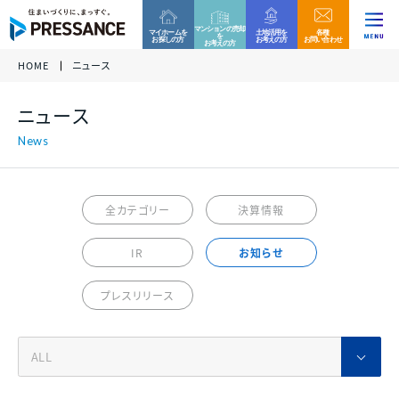
マンションの売却
マイホームを
土地活用を
各種
を
お探しの方
お考えの方
お問い合わせ
お考えの方
HOME
ニュース
企業情報
ファミリー分譲マンション
収益用区分マンション
お客様相談窓口
ニュース
当社グループでは、これからもコンプライアンスを重
各種資料請求、ご来場、ご購入に関するお問い合わ
各種資料請求、ご購入、資産運用に関するお問い合
ニュース
代表挨拶 /
視した営業活動を実践して参ります。
グループ
企業
せ・ご質問などはお気軽にご連絡ください。
わせ・ご質問などはお気軽にご連絡ください。
経営理念
万一、問題のある勧誘行為を確認された際は、お客
様相談窓口へのご連絡をお願い致します。
プレサンスロジェ
プレサンスNEXT
事業内容
全カテゴリー
決算情報
0120-99-4470
会社概要 /
アクセス
受付時間 / 9:30 - 18:30
当社休日除く
IR
お知らせ
サステナビリティ
ファミリー
マンション
戸建て
住宅
新築一戸建て
その他区分マンション
ご相談フォーム
プレスリリース
沿革
決算情報
各種資料請求、ご来場、ご購入に関するお問い合わ
各種資料請求、ご購入、資産運用に関するお問い合
組織図
せ・ご質問などはお気軽にご連絡ください。
わせ・ご質問などはお気軽にご連絡ください。
収益用
マンション
各種資料請求
採用情報
プレサンスホームデザイン
プレサンスアージュ
決算情報