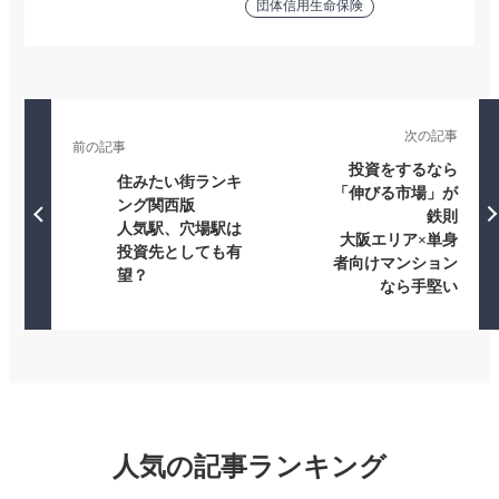
団体信用生命保険
次の記事
前の記事
投資をするなら
住みたい街ランキ
「伸びる市場」が
ング関西版
鉄則
人気駅、穴場駅は
大阪エリア×単身
投資先としても有
者向けマンション
望？
なら手堅い
人気の記事ランキング