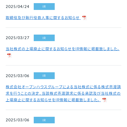
各種資料請求、購入、資産運用に関するお問い合わ
中古マンション
IR
2025/04/24
せ・ご質問などはお気軽にご連絡ください。
スポンサーシップ
採用情報
マンスリー
財務諸表
決算短信
取締役及び執行役員人事に関するお知らせ
資料請求
マンション
決算ハイライト
説明会資料等
賃貸
IR
2025/03/27
電子公告
株主総会 招集通知等
各種お問い合わせ
当社株式の上場廃止に関するお知らせをIR情報に掲載致しました。
その他事業
免責事項
その他開示資料一覧
0120-86-1650
分譲実績
受付時間 / 9:30 - 18:30
当社休日除く
IR
2025/03/06
賃貸管理
お問い合わせフォーム
中途採用比率
※2026年3月末時点
株式会社オープンハウスグループによる当社株式に係る株式売渡請
2023年
53.8％
求を行うことの決定、当該株式売渡請求に係る承認及び当社株式の
2024年
40.8％
上場廃止に関するお知らせをIR情報に掲載致しました。
2025年
22.1％
IR
2025/03/06