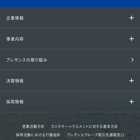
企業情報
代表挨拶 / 経営理念
事業内容
グループ企業
ファミリーマンション
プレサンスの取り組み
会社概要 / アクセス
戸建て住宅
沿革
決算情報
収益用マンション
組織図
決算情報
中古マンション
採用情報
財務諸表
賃貸
採用情報
決算ハイライト
その他事業
営業活動方針
カスタマーハラスメントに対する基本方針
エントリー
採用活動における行動指針
プレサンスグループ取引先通報窓口
決算短信
分譲実績