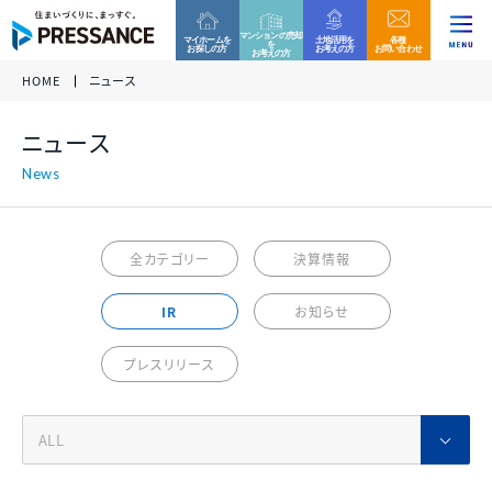
マンションの売却
マイホームを
土地活用を
各種
を
お探しの方
お考えの方
お問い合わせ
お考えの方
HOME
ニュース
企業情報
ファミリー分譲マンション
収益用区分マンション
お客様相談窓口
ニュース
当社グループでは、これからもコンプライアンスを重
各種資料請求、ご来場、ご購入に関するお問い合わ
各種資料請求、ご購入、資産運用に関するお問い合
ニュース
代表挨拶 /
視した営業活動を実践して参ります。
グループ
企業
せ・ご質問などはお気軽にご連絡ください。
わせ・ご質問などはお気軽にご連絡ください。
経営理念
万一、問題のある勧誘行為を確認された際は、お客
様相談窓口へのご連絡をお願い致します。
プレサンスロジェ
プレサンスNEXT
事業内容
全カテゴリー
決算情報
0120-99-4470
会社概要 /
アクセス
受付時間 / 9:30 - 18:30
当社休日除く
IR
お知らせ
サステナビリティ
ファミリー
マンション
戸建て
住宅
新築一戸建て
その他区分マンション
ご相談フォーム
プレスリリース
沿革
決算情報
各種資料請求、ご来場、ご購入に関するお問い合わ
各種資料請求、ご購入、資産運用に関するお問い合
組織図
せ・ご質問などはお気軽にご連絡ください。
わせ・ご質問などはお気軽にご連絡ください。
収益用
マンション
各種資料請求
採用情報
プレサンスホームデザイン
プレサンスアージュ
決算情報