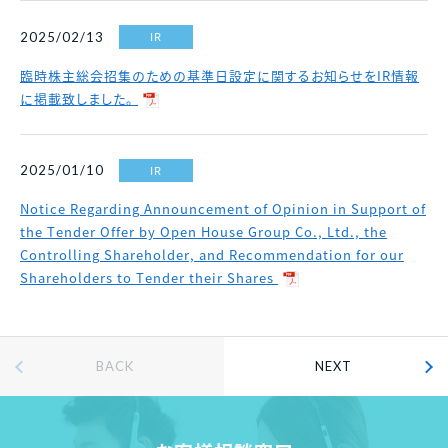
IR
2025/02/13
臨時株主総会招集のための基準日設定に関するお知らせをIR情報
に掲載致しました。
IR
2025/01/10
Notice Regarding Announcement of Opinion in Support of
the Tender Offer by Open House Group Co., Ltd., the
Controlling Shareholder, and Recommendation for our
Shareholders to Tender their Shares
BACK
NEXT